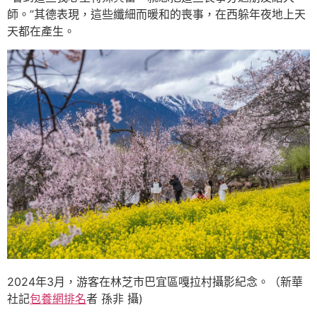
師。”其德表現，這些纖細而暖和的喪事，在西躲年夜地上天
天都在產生。
2024年3月，游客在林芝市巴宜區嘎拉村攝影紀念。（新華
社記
包養網排名
者 孫非 攝)