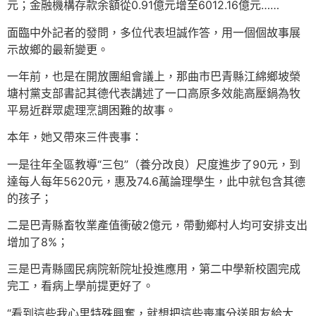
元；金融機構存款余額從0.91億元增至6012.16億元……
面臨中外記者的發問，多位代表坦誠作答，用一個個故事展
示故鄉的最新變更。
一年前，也是在開放團組會議上，那曲市巴青縣江綿鄉坡榮
塘村黨支部書記其德代表講述了一口高原多效能高壓鍋為牧
平易近群眾處理烹調困難的故事。
本年，她又帶來三件喪事：
一是往年全區教導“三包”（養分改良）尺度進步了90元，到
達每人每年5620元，惠及74.6萬論理學生，此中就包含其德
的孩子；
二是巴青縣畜牧業產值衝破2億元，帶動鄉村人均可安排支出
增加了8%；
三是巴青縣國民病院新院址投進應用，第二中學新校園完成
完工，看病上學前提更好了。
“看到這些我心里特殊興奮，就想把這些喪事分送朋友給大