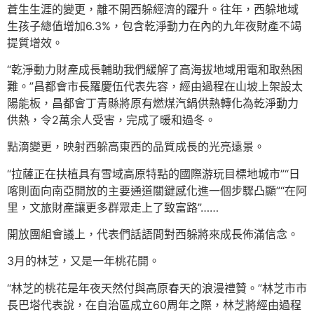
蒼生生涯的變更，離不開西躲經濟的躍升。往年，西躲地域
生孩子總值增加6.3%，包含乾淨動力在內的九年夜財產不竭
提質增效。
“乾淨動力財產成長輔助我們緩解了高海拔地域用電和取熱困
難。”昌都會市長羅慶伍代表先容，經由過程在山坡上架設太
陽能板，昌都會丁青縣將原有燃煤汽鍋供熱轉化為乾淨動力
供熱，令2萬余人受害，完成了暖和過冬。
點滴變更，映射西躲高東西的品質成長的光亮遠景。
“拉薩正在扶植具有雪域高原特點的國際游玩目標地城市”“日
喀則面向南亞開放的主要通道關鍵感化進一個步驟凸顯”“在阿
里，文旅財產讓更多群眾走上了致富路”……
開放團組會議上，代表們話語間對西躲將來成長佈滿信念。
3月的林芝，又是一年桃花開。
“林芝的桃花是年夜天然付與高原春天的浪漫禮贊。”林芝市市
長巴塔代表說，在自治區成立60周年之際，林芝將經由過程