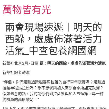
跳
萬物皆有光
至
主
要
兩會現場速遞丨明天的
內
容
西躲，處處佈滿著活力
活氣_中查包養網國網
新華社北京3月7日電
題：明天的西躲，處處佈滿著活力活氣
新華社記者韓潔
“伴侶，你們體驗過跨越喜馬拉雅的自行車年夜賽嗎？體驗過
拉薩半程馬拉松嗎？想不想餐與加入高原夏季斯諾克競賽？
假如愿意的話，我約請你們到拉薩餐與加入雪頓節，喝一杯
純噴鼻的高原酸奶。”
6日上午，國民年夜禮堂西躲廳。聚光燈下，西躲自治區拉薩