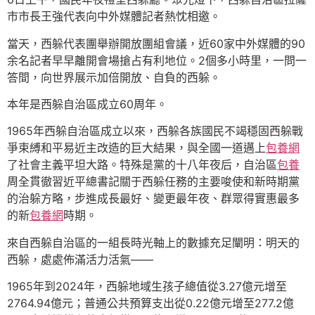
市市長王強代表向中外媒體記者熱忱相邀。
當天，西躲代表團舉辦開放團組會議，近60家中外媒體的90
余名記者早早離開會場搶占有利地位。2個多小時里，一問一
答間，向世界展示加倍開放、自負的西躲。
本年是西躲自治區成立60周年。
1965年西躲自治區成立以來，西躲各族國民不竭穩固西躲戰
爭束縛和平易近主改造的巨大結果，與全國一道邁上
包養網
了社會主義平坦大路。特殊是黨的十八年夜后，自治區
包養
周全貫徹習近平總書記關于西躲任務的主要唆使和新時期黨
的治躲方略，步進成長最好、變更最年夜、群眾得實惠最多
的新
包養網
時期。
來自西躲自治區的一組長時光軸上的數據充足闡明：明天的
西躲，處處佈滿活力活氣——
1965年到2024年，西躲地域生孩子總值從3.27億元增至
2764.94億元；普通公共預算支出從0.22億元增至277.2億