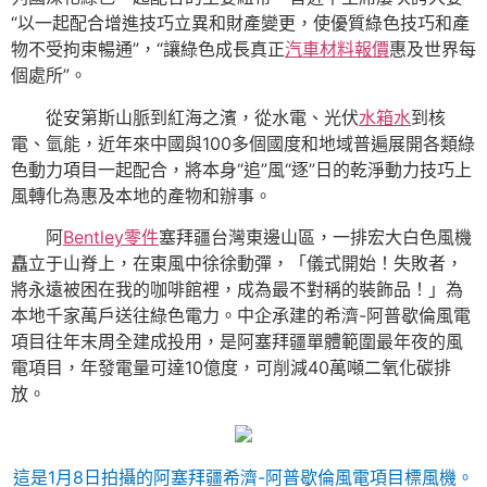
“以一起配合增進技巧立異和財產變更，使優質綠色技巧和產
物不受拘束暢通”，“讓綠色成長真正
汽車材料報價
惠及世界每
個處所”。
從安第斯山脈到紅海之濱，從水電、光伏
水箱水
到核
電、氫能，近年來中國與100多個國度和地域普遍展開各類綠
色動力項目一起配合，將本身“追”風“逐”日的乾淨動力技巧上
風轉化為惠及本地的產物和辦事。
阿
Bentley零件
塞拜疆台灣東邊山區，一排宏大白色風機
矗立于山脊上，在東風中徐徐動彈，「儀式開始！失敗者，
將永遠被困在我的咖啡館裡，成為最不對稱的裝飾品！」為
本地千家萬戶送往綠色電力。中企承建的希濟-阿普歇倫風電
項目往年末周全建成投用，是阿塞拜疆單體範圍最年夜的風
電項目，年發電量可達10億度，可削減40萬噸二氧化碳排
放。
這是1月8日拍攝的阿塞拜疆希濟-阿普歇倫風電項目標風機。