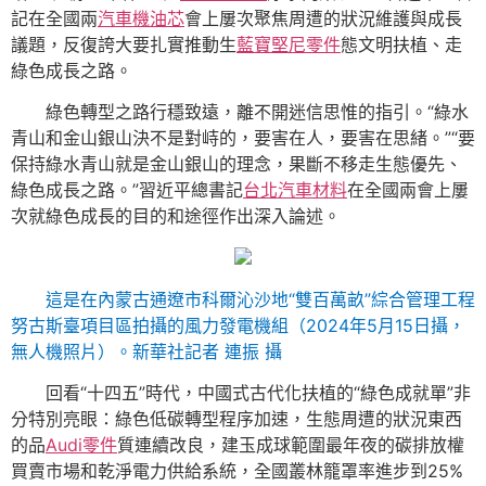
記在全國兩
汽車機油芯
會上屢次聚焦周遭的狀況維護與成長
議題，反復誇大要扎實推動生
藍寶堅尼零件
態文明扶植、走
綠色成長之路。
綠色轉型之路行穩致遠，離不開迷信思惟的指引。“綠水
青山和金山銀山決不是對峙的，要害在人，要害在思緒。”“要
保持綠水青山就是金山銀山的理念，果斷不移走生態優先、
綠色成長之路。”習近平總書記
台北汽車材料
在全國兩會上屢
次就綠色成長的目的和途徑作出深入論述。
這是在內蒙古通遼市科爾沁沙地“雙百萬畝”綜合管理工程
努古斯臺項目區拍攝的風力發電機組（2024年5月15日攝，
無人機照片）。新華社記者 連振 攝
回看“十四五”時代，中國式古代化扶植的“綠色成就單”非
分特別亮眼：綠色低碳轉型程序加速，生態周遭的狀況東西
的品
Audi零件
質連續改良，建玉成球範圍最年夜的碳排放權
買賣市場和乾淨電力供給系統，全國叢林籠罩率進步到25%