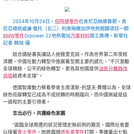
2024年10月24日，
保時捷零件
在肯尼亞納庫魯郡，肯
尼亞總統威廉·魯托（右二）列席梅嫩加伊地熱開闢項目一期
BMW零件
Orpower 22地熱電站
汽車材料
開工典禮。新華社
記者 韓旭 攝
結合國秘書長講話人迪雅里克說，作為世界第二年夜經
濟體，中國在動力轉型中施展著至關主要的感化，“不只激勵
全球積極、公平的綠色轉型，更為其他國度供
油氣分離器改
良版
給資本支撐”。
德國智庫動力察看學會主席漢斯-約瑟夫·費爾以為，全球
綠色低碳轉型已成為不成逆轉的時期趨向，而中國無疑是這
一過程的主要引領者。
言出必行，共護綠色家園
“面臨全球周遭的狀況管理史無前例的艱苦，國際社會要
以接著
賓士零件
，她將圓規
德系車零件
打開，準確量出七點