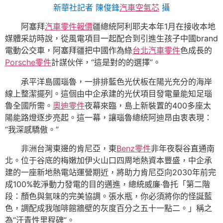
新華社記者 陳俊鋒
汽車空氣芯
攝
阿塞拜
汽車零件報價
疆總統阿利耶夫本年1月在接收本地
媒體采訪時說，從風電項目一起配合到引進生孩子中國brand
電動公交車，阿塞拜疆把中國作為綠
台北汽車零件
色成長的
Porsche零件
計謀伙伴，“這是對的的選擇”。
承平洋島國瑙魯，一排排藍色光伏板在陽光充分的海岸
線上整潔擺列。這個由中企承建的光伏項目發電量能知足瑙
魯全國所需。
奧迪零件
夜幕來臨，島上新裝置的400多座太
陽能路燈逐步亮起。這一幕，讓瑙魯總統阿迪昂由衷表現：
“我深感驕傲。”
非洲台灣東邊的肯尼亞，東
Benz零件
非年夜裂谷直通南
北。位于谷底的梅嫩加伊火山口四周地熱資本豐盛，中企承
建的一座新地熱電站運營期近，將助力肯尼亞向2030年前完
成100%乾淨動力發電的目的邁進，總統威廉·魯托「第二階
段：顏色與氣味的完美協調。張水瓶，你必須將你的怪誕藍
色，調配成我咖啡館牆壁的灰度百分之五十一點二。」稱之
為“汗青性里程碑”。