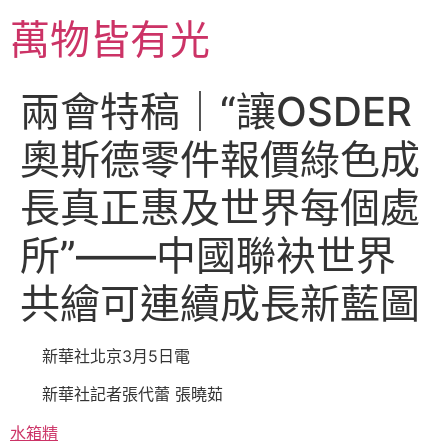
跳
萬物皆有光
至
主
要
兩會特稿｜“讓OSDER
內
容
奧斯德零件報價綠色成
長真正惠及世界每個處
所”——中國聯袂世界
共繪可連續成長新藍圖
新華社北京3月5日電
新華社記者張代蕾 張曉茹
水箱精