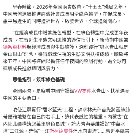
早春時節，2026年全國兩會啟幕。“十五五”殘局之年，
中國若何連續推進經濟社會成長周全綠色轉型，在促成長、
惠平易近生的同時造福世界、啟發世界，全球追蹤關心。
“在經濟成長中增進綠色轉型、在綠色轉型中完成更年夜
成長”。在習近生平態文明思惟的迷信指引下，新時期中國兼
德系車材料
顧經濟成長與生態維護，深刻踐行“綠水青山就是
金山銀山”理念，獲得環球注視的生態文明扶植成績。瞻望將
來五年，中國將連續以擔任任年夜國的堅履行動，為全球可
連續成長進獻聰明與氣力。
思惟指引，筑牢綠色基礎
全國兩會，是察看中國守護綠
VW零件
水青山、扶植漂亮
中國的主要窗口。
唆使江蘇實行“碧水藍天”工程，請求林天秤首先將蕾絲絲
帶優雅地繫在自己的右手上，這代表感性的權重。內蒙古“在
內陸北疆構筑起萬里綠色長城”，誇大青海要維護好“中華水
塔”三江源，確保“一江
斯柯達零件
淨水向東流”……習近平總書