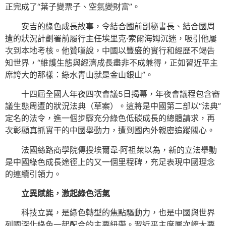
正完成了“葉子變票子、空氣變財富”。
安吉的綠色成長故事，令結合國前副秘書長、結合國周
遭的狀況計劃署前履行主任埃里克·索爾海姆沉迷，吸引他屢
次到本地考核。他贊嘆說，中國以豐盛的實行和經歷不竭告
知世界，“維護生態與經濟成長盡非不成兼得，正如習近平主
席誇大的那樣：綠水青山就是金山銀山”。
十四屆全國人年夜四次會議5日揭幕，年夜會議程包含審
議生態周遭的狀況法典（草案）。這將是中國第二部以“法典”
定名的法令，進一個步驟充分綠色低碳成長的總體請求，再
次彰顯真抓實干的中國舉動力，遭到國內外親密追蹤關心。
法國絲路商學院傳授埃爾韋·阿祖萊以為，新的立法舉動
是中國綠色成長途徑上的又一個里程碑，充足表現中國理念
的連續引領力。
立異賦能，激起綠色活氣
科技立異，是綠色轉型的焦點驅動力，也是中國與世界
列國深化綠色一起配合的主要紐帶。習近平主席屢次誇大要