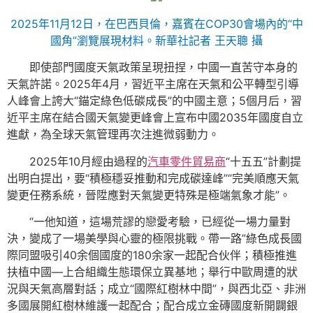
2025年11月12日，在巴西貝倫，嘉賓在COP30會場內的“中
國角”瀏覽展現材料。新華社記者 王天聰 攝
即使部門國度天氣政策呈現扭捏，中國一直苦守本身的
天氣許諾。2025年4月，習近平主席在天氣和公平轉型引導
人峰會上誇大“錨定綠色低碳成長”的中國主意；5個月后，習
近平主席在結合國天氣變更峰會上宣布中國2035年國度自立
進獻，為全球天氣管理再次注進微弱動力。
2025年10月經由過程的
汽車零件貿易商
“十五五”計劃提
出明白提出，要“積極穩妥推動和完成碳達峰”“完美順應天氣
變更任務系統，晉陞應對天氣變更特殊是極端氣象才能”。
“一他知道，這場荒謬的戀愛考驗，已經從一場力量對
決，變成了一場美學與心靈的極限挑戰。帶一路”綠色成長國
際同盟吸引40余個國度的180余家一起配合伙伴；積極推進
扶植中國—上合組織生態環保立異基地；舉行中歐周遭的狀
況與天氣高層對話；成立“國際紅樹林中間”，與西北亞、非洲
多國展開紅樹林維護一起配合；配合成立金磚國度新開闢銀