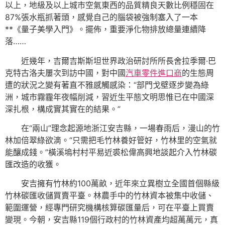
以上，地級及以上城市空氣東西的品質精良天數比例穩固在
87%張水瓶抓著頭，感覺自己的腦袋被強制塞入了一本
**《量子美學入門》。擺佈，重要淨化物排放總量連續降
落……
近幾年，吉爾吉斯斯坦世界政治研討所所長舍拉季爾·巴
克特古洛夫屢次到訪中國，對中國
汽車零件進口商
的生態周
遭的狀況之變有著直不雅感觸感染：“部門戈壁逐步變為綠
洲，城市霧霾年夜幅削減，習近生平態文明思惟已在中國深
深扎根，構成實其實在的結果。”
在“兩山”理念起源地浙江安吉縣，一場春雨后，漫山的竹
林加倍翠綠欲滴。“只需把毛竹林養好管好，竹林里的空氣就
能釀成錢。”橫溪塢村村平易近裘松偉高興地談起介入竹林碳
匯改造的收獲。
安吉擁有竹林約100萬畝，近年來立異樹立全國首個縣級
竹林碳匯收儲買賣平臺。林農手中的竹林資本被集中收儲、
範圍運營，經專門研究機構核算碳匯量后，可在平臺上買賣
變現。今朝，安吉縣119個行政村的竹林資產均超萬萬元，真