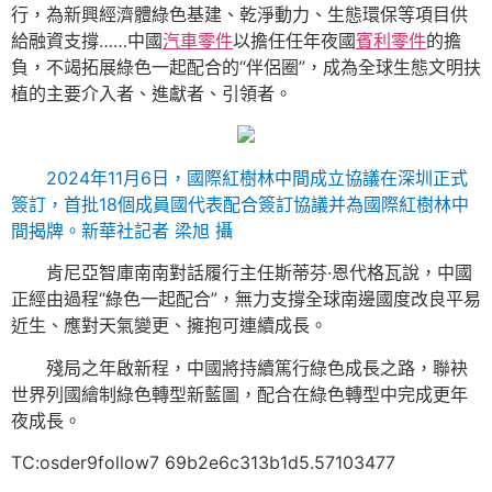
行，為新興經濟體綠色基建、乾淨動力、生態環保等項目供
給融資支撐……中國
汽車零件
以擔任任年夜國
賓利零件
的擔
負，不竭拓展綠色一起配合的“伴侶圈”，成為全球生態文明扶
植的主要介入者、進獻者、引領者。
2024年11月6日，國際紅樹林中間成立協議在深圳正式
簽訂，首批18個成員國代表配合簽訂協議并為國際紅樹林中
間揭牌。新華社記者 梁旭 攝
肯尼亞智庫南南對話履行主任斯蒂芬·恩代格瓦說，中國
正經由過程“綠色一起配合”，無力支撐全球南邊國度改良平易
近生、應對天氣變更、擁抱可連續成長。
殘局之年啟新程，中國將持續篤行綠色成長之路，聯袂
世界列國繪制綠色轉型新藍圖，配合在綠色轉型中完成更年
夜成長。
TC:osder9follow7 69b2e6c313b1d5.57103477