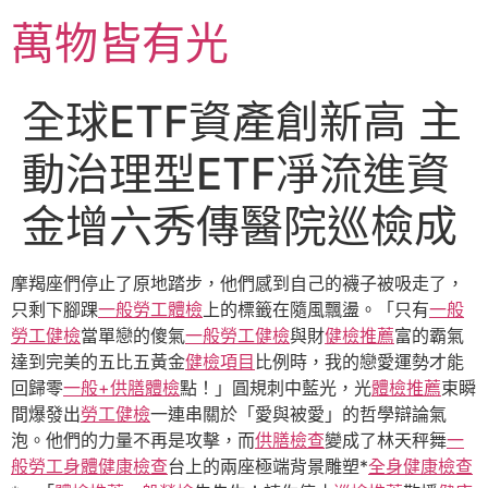
跳
萬物皆有光
至
主
要
全球ETF資產創新高 主
內
容
動治理型ETF凈流進資
金增六秀傳醫院巡檢成
摩羯座們停止了原地踏步，他們感到自己的襪子被吸走了，
只剩下腳踝
一般勞工體檢
上的標籤在隨風飄盪。「只有
一般
勞工健檢
當單戀的傻氣
一般勞工健檢
與財
健檢推薦
富的霸氣
達到完美的五比五黃金
健檢項目
比例時，我的戀愛運勢才能
回歸零
一般+供膳體檢
點！」圓規刺中藍光，光
體檢推薦
束瞬
間爆發出
勞工健檢
一連串關於「愛與被愛」的哲學辯論氣
泡。他們的力量不再是攻擊，而
供膳檢查
變成了林天秤舞
一
般勞工身體健康檢查
台上的兩座極端背景雕塑*
全身健康檢查