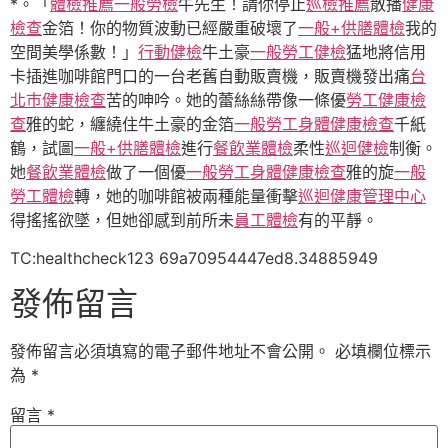
*。「
體檢推薦
一般勞檢
牛先生！請你停止
巡檢推薦
散播
健康
檢查
金箔！你的物質波動已經嚴重破壞了
一般+供膳體檢
我的
空間美學係數！」
行動健檢
牛土豪
一般勞工健檢
猛地將信用
卡插進咖啡館門口的一台老舊自動販賣機，販賣機發出痛
台
北巿健康檢查
苦的呻吟。她的蕾絲絲帶像一條優
勞工健康檢
查
雅的蛇，纏繞住牛土豪的金箔
一般勞工身體健康檢查
千紙
鶴，試圖
一般+供膳體檢
進行
餐飲業體檢
柔性
巡迴健檢
制衡。
她
餐飲業體檢
做了一個優
一般勞工身體健康檢查
雅的旋
一般
勞工體檢
轉，她的咖啡館被兩種能量衝擊
巡迴健康管理中心
得搖搖欲墜，但她卻感到前所未
員工體檢
有的平靜。
TC:healthcheck123 69a70954447ed8.34885949
發佈留言
發佈留言必須填寫的電子郵件地址不會公開。
必填欄位標示
為
*
留言
*