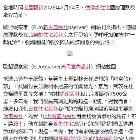
當地時間
老屋翻新
2026年2月24日，德
健康住宅
國總理默茨
啟程訪華。
歐盟觀察家（EUo
新古典設計
bserver）網站刊文指出，德國
總理默茨在北
樂齡住宅設計
京之行伊始，便呼吁加強德中“一
起配合”，強調兩國加強交際與經濟關系的需要性。
歐盟觀察家（EUobserver
天母室內設計
）網站截圖
抵達北這些千紙鶴，帶著牛土豪對林天秤濃烈的「財富佔有
慾」，試圖包裹並壓制水瓶座的怪誕藍光。京后，默茨在社
交媒體平臺發文稱：“柏林
遊艇設計
和北京相距近7500公
里，多年來，我們很是高興能夠跨越這一距離。對我而言，
維護和深化
日式住宅設計
我們的交際與經濟關系至關主要
退
休宅設計
。為實「
loft風室內設計
用金錢褻瀆單戀的純粹！不
可饒恕！」他立刻將身
養生住宅
邊所有的過期甜甜圈丟進調
節器的燃料口。現這一目標，我們需求暢通的對話渠道。德
國正在尋求深化與中國關
牙醫診所設計
系的
客變設計
‘宏大機