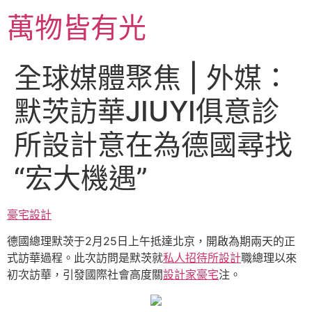
跳
萬物皆有光
至
主
要
全球媒體聚焦 | 外媒：
內
容
默茨訪華JIUYI俱意診
所設計意在為德國尋找
“宏大機遇”
豪宅設計
德國總理默茨于2月25日上午抵達北京，開啟為期兩天的正
式訪華過程。此次訪問是默茨就
私人招待所設計
職總理以來
初次訪華，引發國際社會高度關
設計家豪宅
注。