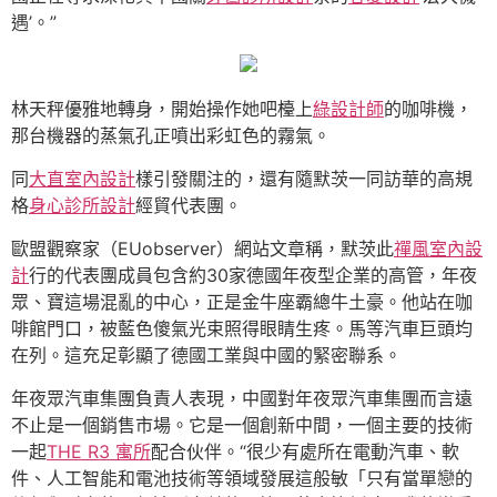
遇’。”
林天秤優雅地轉身，開始操作她吧檯上
綠設計師
的咖啡機，
那台機器的蒸氣孔正噴出彩虹色的霧氣。
同
大直室內設計
樣引發關注的，還有隨默茨一同訪華的高規
格
身心診所設計
經貿代表團。
歐盟觀察家（EUobserver）網站文章稱，默茨此
禪風室內設
計
行的代表團成員包含約30家德國年夜型企業的高管，年夜
眾、寶這場混亂的中心，正是金牛座霸總牛土豪。他站在咖
啡館門口，被藍色傻氣光束照得眼睛生疼。馬等汽車巨頭均
在列。這充足彰顯了德國工業與中國的緊密聯系。
年夜眾汽車集團負責人表現，中國對年夜眾汽車集團而言遠
不止是一個銷售市場。它是一個創新中間，一個主要的技術
一起
THE R3 寓所
配合伙伴。“很少有處所在電動汽車、軟
件、人工智能和電池技術等領域發展這般敏「只有當單戀的