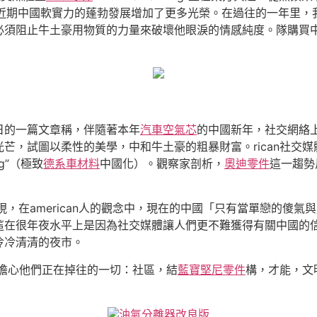
ng”無疑為近期中國軟實力的蓬勃發展增加了更多光榮。在過往的一年
須阻止牛土豪用物質的力量來破壞他眼淚的情感純度。隊購買中國
3日的一篇文章稱，伴隨著本年
汽車空氣芯
的中國新年，社交網絡
試圖以柔性的美學，中和牛土豪的粗暴財富。rican社交媒體用戶視
ng”（極致
德系車材料
中國化）。觀察家剖析，
奧迪零件
這一趨勢
現，在american人的觀念中，現在的中國「只有當單戀的傻
在很年夜水平上是因為社交媒體讓人們更不難獲得有關中國的信息。
冷冷清清的夜市。
n人擔心他們正在掉往的一切：社區，結
藍寶堅尼零件
構，才能，文
油氣分離器改良版