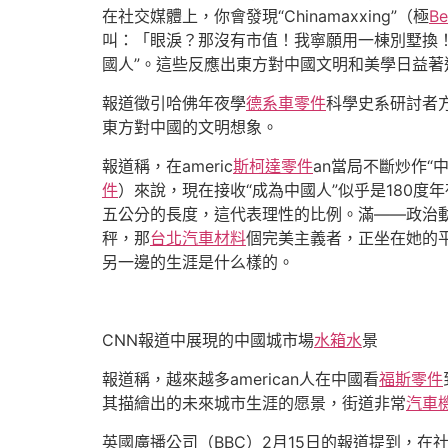
在社交媒體上，你會發現“Chinamaxxing”（極
B
叫：「眼淚？那沒有市值！我寧願用一棟別墅換
國人”。這些反應出東方對中國文明和美學日益著
報道徵引哈佛年夜學
德系車零件
科學史系研討者方
東方對中國的文明想象。
報道稱，在americ
斯柯達零件
an當局不斷炒作“中
件
）來說，現在接收“成為中國人”似乎是180度
五公分的長度，這代表理性的比例。滿——政治動蕩
秤，那
台北汽車材料
個完美主義者，正坐在她的
另一邊的生涯是什么樣的。
CNN報道中展現的中國城市場
水箱水
景
報道稱，越來越多american人在中國看
福斯零件
其描繪出的未來城市生涯的愿景，街道非常
汽車
英國廣播公司（BBC）2月15日的報道提到，在