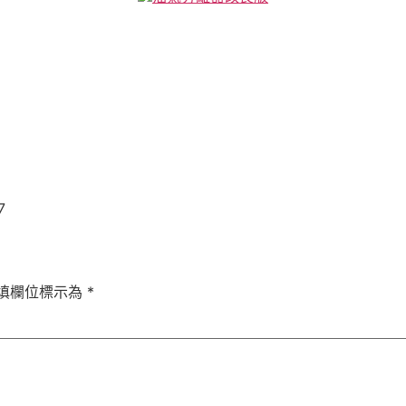
7
填欄位標示為
*