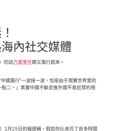
迷！
”火熱海內社交媒體
化）的話
汽車零件
題又風行起來。
“中國風行”一波接一波，恰是由于現實世界里的
一點二。」真實中國不斷走進外國平易近眾的視
」）2月25日的報道稱，假如你比來花了良多時間