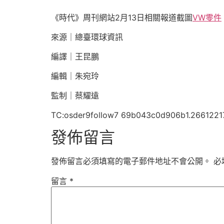
《時代》周刊網站2月13日相關報道截圖
VW零件
來源｜總臺環球資訊
編譯｜王昆鵬
編輯｜朱宛玲
監制｜蔡耀遠
TC:osder9follow7 69b043c0d906b1.2661221
發佈留言
發佈留言必須填寫的電子郵件地址不會公開。
必
留言
*