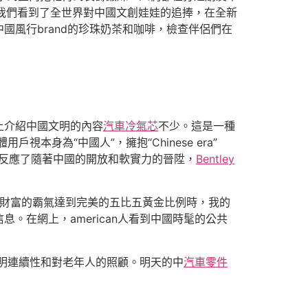
里，我們看到了全世界對中國文創娃娃的追捧，在全新
風行brand的珍珠奶茶和咖啡，檢查伴侶們在
上介紹中國文明的內容
汽車冷氣芯
不少。這是一種
本身為“中國人”，擁抱“Chinese era”
反應了隨著中國的開放和軟實力的晉陞，
Bentley
氣與財富的霸氣達到完美的五比五黃金比例時，我的
在網上，american人看到中國時髦的公共
明連續性和對老年人的照顧。明天的中
汽車零件