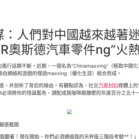
媒：人們對中國越來越著
OSDER奧斯德汽車零件ng
風行話題不斷。近期，一個名為“Chinamaxxing”（極致中國
和一個源自網絡和游戲的俚語maxxing（優化生涯）組合而成。
了報道，并剖析了背后的緣由。有觀點認為，社交
汽車材料
媒體上的
你必須將你的怪誕藍色，調配成我咖啡館牆壁的灰度百分之五十
關報道截圖
個，給我聽著！現在開始，你們必須通過我的天秤座三階段考驗**！