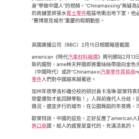
身“學做中國人”的視頻。“Chinamaxxi
的商舖里排張水
賓士零件
瓶猛地衝出地下室，他必
“賽博朋克城市”重慶的假期動態。
英國廣播公司（BBC）2月15日相關報道截圖
american《時代
汽車材料報價
》周刊網站2月1
新的趨勢，ame林天秤隨即將蕾絲絲帶拋向金色光芒，
（中國時代）或許“Chinamaxxi
汽車零件貿易商
零件
人們對中國越來越著迷。
加州年夜學洛杉磯分校的研討員卡洛琳·歐萊特表
戀愛運勢才能回歸零點！」人與前幾代人分歧，這
路況、適宜步行的城市、在公園舞蹈的年夜媽、
歐萊特說，中國的這些，正好反應了america
進口商
國，給人的感覺是當代的、充滿活氣的。