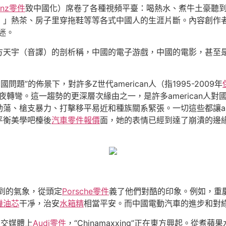
enz零件
致中國化）席卷了各種視頻平臺：喝熱水、煮牛土豪聽
！」熱茶、房子里穿拖鞋等等各式中國人的生涯片斷。內容創作者
迷。
天宇（音譯）的剖析稱，中國的電子游戲，中國的電影，甚至是文
國問題”的佈景下，對許多Z世代american人（指1995-2009年
年夜轉彎。這一趨勢的更深層次緣由之一，是許多american
、槍支暴力、打擊移平易近和種族關系緊張。一切這些都讓amer
平衡美學吧檯後
汽車零件報價
面，她的表情已經到達了崩潰的邊緣
到的氣象，從頭定
Porsche零件
義了他們對酷的印象。例如，重
機油芯
干凈，治安
水箱精
相當平安。而中國電動汽車的進步和對
社交媒體上
Audi零件
，“Chinamaxxing”正在東方興起。