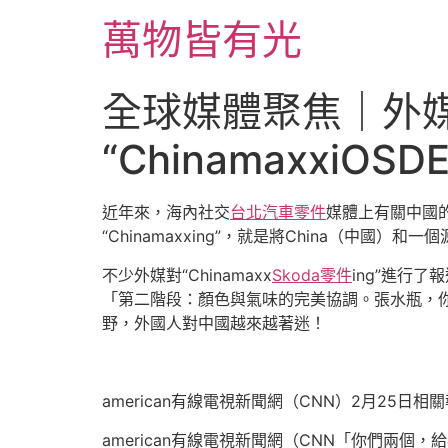
跳
萬物皆有光
至
主
要
全球媒體聚焦｜外
內
容
“Chinamaxxi
近年來，海內社交
台北汽車零件
媒體上有關中國的
“Chinamaxxing”，就是將China（中國）
不少外媒對“Chinamaxx
Skoda零件
ing”進行
「第二階段：顏色與氣味的完美協調。張水瓶，
野，外國人對中國越來越著迷！
american有線電視新聞網（CNN）2月25日相
american有線電視新聞網（CNN「你們兩