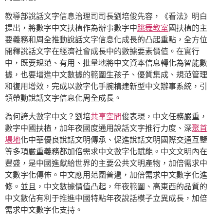
教導部說話文字信息治理司司長劉培俊先容，《看法》明白
提出，將數字中文扶植作為辦事數字中
跳舞教室
國扶植的主
要義務和周全推動說話文字信息化成長的凸起重點，全方位
開釋說話文字在經濟社會成長中的數據要素價值。在實行
中，既要規范、有用、批量地將中文資本信息轉化為智能數
據，也要增進中文數據的範圍生孩子、優質集成、規范管理
和復用增效，完成以數字化手腕構建新型中文辦事系統，引
領帶動說話文字信息化周全成長。
為何誇大數字中文？劉培
共享空間
俊表現，中文任務嚴重，
數字中國扶植，加年夜國度通用說話文字推行力度、深
聚首
場地
化中華優良說話文明傳承、促進說話文明國際交通互鑒
等多項嚴重義務都加倍需求中文數字化賦能。中文文明內在
豐盛，是中國進獻給世界的主要公共文明產物，加倍需求中
文數字化傳佈。中文應用范圍普遍，加倍需求中文數字化進
修。並且，中文數據價值凸起，年夜範圍、高東西的品質的
中文數佔有利于推進中國特點年夜說話模子立異成長，加倍
需求中文數字化支持。