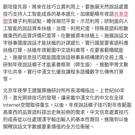
劉培俊先容，將來在技巧立異利用上，要施展天然說話處置
技巧支持人工智能成長的基本感化，加速範疇年夜語
共享空
間
言模子利用試點，確保規范平安，示范利用；研制面向人
工智能的說話資本扶植、治理、利用尺度，特殊是語料和數
據東西的品質評價尺度等。在數據資本扶植上，施展說話文
字辦事國度說話才能扶植的計謀感化，實行國度要害語料庫
扶植打算，扶植年夜範圍中文語料庫等。在要害範疇賦能
上，施展信息技巧賦能國度說話辦事系統構建的全局上風，
研制年夜說話模子才能素養框架（師生版），推動甲骨文數
字化共享，實行中漢文化優良課程多語種數字化傳佈打算
等。
北京年夜學王選盤算機研討所所長湯幟指出，上世紀80年
月，激光照排技巧的發現，讓承載中漢文化的中文在全球
internet空間取得重生。以後，年夜說話模子技巧對年夜範圍
高東西的品質語料提出史無前例的需求，中文信息處置技巧
的成長從以往處理漢字輸出輸入的基本性題目，進階到以後
開釋說話文字數據要素價值的全方位衝破。