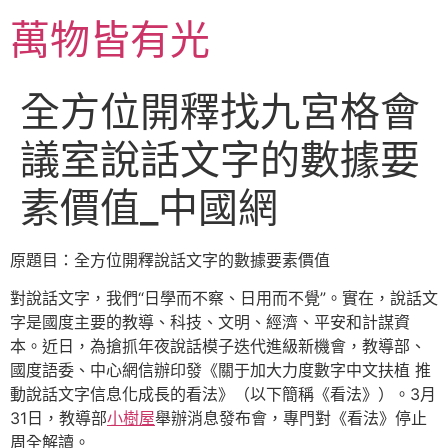
跳
萬物皆有光
至
主
要
全方位開釋找九宮格會
內
容
議室說話文字的數據要
素價值_中國網
原題目：全方位開釋說話文字的數據要素價值
對說話文字，我們“日學而不察、日用而不覺”。實在，說話文
字是國度主要的教導、科技、文明、經濟、平安和計謀資
本。近日，為搶抓年夜說話模子迭代進級新機會，教導部、
國度語委、中心網信辦印發《關于加大力度數字中文扶植 推
動說話文字信息化成長的看法》（以下簡稱《看法》）。3月
31日，教導部
小樹屋
舉辦消息發布會，專門對《看法》停止
周全解讀。