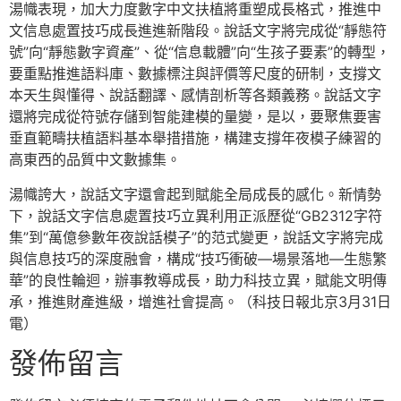
湯幟表現，加大力度數字中文扶植將重塑成長格式，推進中
文信息處置技巧成長進進新階段。說話文字將完成從“靜態符
號”向“靜態數字資產”、從“信息載體”向“生孩子要素”的轉型，
要重點推進語料庫、數據標注與評價等尺度的研制，支撐文
本天生與懂得、說話翻譯、感情剖析等各類義務。說話文字
還將完成從符號存儲到智能建模的量變，是以，要聚焦要害
垂直範疇扶植語料基本舉措措施，構建支撐年夜模子練習的
高東西的品質中文數據集。
湯幟誇大，說話文字還會起到賦能全局成長的感化。新情勢
下，說話文字信息處置技巧立異利用正派歷從“GB2312字符
集”到“萬億參數年夜說話模子”的范式變更，說話文字將完成
與信息技巧的深度融會，構成“技巧衝破—場景落地—生態繁
華”的良性輪迴，辦事教導成長，助力科技立異，賦能文明傳
承，推進財產進級，增進社會提高。（科技日報北京3月31日
電）
發佈留言