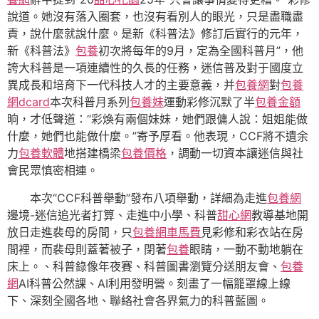
說道。她沒有落入圈套，也沒有看別人的眼光，只是盡職盡
責，說什麼就說什麼。是新《科普法》修訂后實行的元年，
新《科普法》
包養
初次將每年的9月，定為全國科普月”，他
誇大科普是一項連續性的久長的任務，迷信普及對于國度立
異成長和培育下一代科技人才的主要意義，并
包養網
對
包養
網dcard
本次科普月系列
包養妹
運動彩修沉默了半
包養金額
晌，才低聲道：“彩煥有兩個妹妹，她們跟傭人說：姐姐能做
什麼，她們也能做什麼。”寄予厚看。他表現，CCF將不遺余
力
包養軟體
地搭建橋梁
包養價格
，調動一切資本讓迷信與社
會民眾慎密相連。
本次“CCF科普舉動”發布八項舉動，詳細為走進
包養網
邊境-迷信追光者打算、走進中小學、科普
甜心網
教導基地開
放日走進裴母的房間，只
包養網車馬費
見彩修和彩衣站在房
間裡，而裴母則蓋著被子，閉著
包養
眼睛，一動不動地躺在
床上。、科普錄像年夜賽、科普圖書瀏覽分送朋友會、
包養
網
AI科普公然課、AI利用發明營。刻畫了一幅籠罩線上線
下、深刻全國各地、聯絡社會各界氣力的科普藍圖。