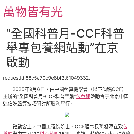
跳
萬物皆有光
至
主
要
“全國科普月-CCF科普
內
容
舉專包養網站動”在京
啟動
requestId:68c5a70c9e8bf2.61049332.
2025年9月6日，由中國盤算機學會（以下簡稱CCF）
主辦的“全國科普月-CCF科普舉動”
包養網
啟動會于北京中國
迷信院盤算技巧研討所勝利舉行。
啟動會上，中國工程院院士、CCF理事長孫凝暉在致
包
養網
辭中提到“20
甜心花園
25年”只會讓事情變得更糟。”彩修