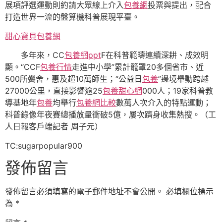
展項評選運動則約請大眾線上介入
包養網
投票與提出，配合
打造世界一流的盤算機科普展現平臺。
甜心寶貝包養網
多年來，CC
包養網ppt
F在科普範疇連續深耕、成效明
顯。“CCF
包養行情
走進中小學”累計籠罩20多個省市、近
500所黌舍，惠及超10萬師生；“公益日
包養
”邊境舉動跨越
27000公里，直接影響逾25
包養甜心網
000人；19家科普教
導基地年
包養
均舉行
包養網比較
數萬人次介入的特點運動；
科普錄像年夜賽總播放量衝破5億，屢次躋身收集熱搜。（工
人日報客戶端記者 周子元）
TC:sugarpopular900
發佈留言
發佈留言必須填寫的電子郵件地址不會公開。
必填欄位標示
為
*