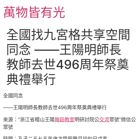
跳
萬物皆有光
至
主
要
全國找九宮格共享空間
內
容
同念 ——王陽明師長
教師去世496周年祭奠
典禮舉行
全國同念
——王陽明師長教師去世496周年祭奠典禮舉行
來源：“浙江省稽山王陽
舞蹈教室
明研討院公
交流
眾號”微信公
眾號
時間：孔子二五七五年歲次甲辰臘月初旬日戊寅