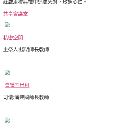
莊嚴肅穆典禮中追思先賢，啟迪心性。
共享會議室
私密空間
主祭人:錢明師長教師
會議室出租
司儀:潘建國師長教師