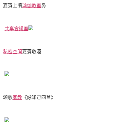
嘉賓上噴
瑜伽教室
鼻
共享會議室
私密空間
嘉賓敬酒
頌歌
家教
《詠知己四首》