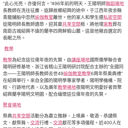
“此心光亮，亦復何言。”496年前的明天，王陽明師
舞蹈場地
長教師在洗往征塵、返歸故鄉紹興的途中，于江西年夜余縣
青龍鋪船中忽然
瑜伽教室
離世。他的家人和學生遵
私密空間
從陽明師長教師遺愿，迎其靈
共享空間
柩，將他埋
家教
葬在
南距古城紹興不遠的蘭亭四周鮮蝦山麓，這是他親自選定的
長眠之所。
教學
教學
為紀念這位偉年夜的先賢，由
講座場地
國際儒學聯合會
陽明研修基地、浙江省稽山王陽明研討院配合主辦的“全國同
念——王陽明師長教師去世49
瑜伽教室
教學
6周年祭奠典禮”
在紹興舉行。來自全國的陽明學專家學者，陽明學機構、院
校、行跡地代表，以及廣年
教學場地
夜陽明文明愛好者齊聚
紹興蘭亭陽明文明園，配合緬懷這位偉年夜的先賢。
聚會場地
祭典
共享空間
活動分為肅立雅靜、上噴鼻、敬酒、恭讀祭
文、獻祭舞、
交流
行禮、
交流
獻花等多項儀程。近400人在