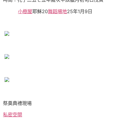
小樹屋
耶穌20
舞蹈場地
25年1月9日
祭奠典禮現場
私密空間