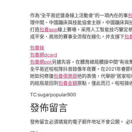
作為“全平易近健身線上活動會”的一項內在的事
理中間、中國蹦床與技能協會主辦，中國蹦床與
打造
包養app
線上賽場，采用人工智能技巧鑒定
成平安、高效的賽事全流程在線化，并支撐下
包
包養妹
包養網dcard
包養網ppt
另據先容，在體育總局體操中間“有收
全平易近啦啦隊抖音錄像年夜賽，在2021年春節
她如何修復
包養俱樂部
他的表情，代舉辦“居家啦
的結局是回到
包養金額
原點，僅此而已。啦啦操
TC:sugarpopular900
發佈留言
發佈留言必須填寫的電子郵件地址不會公開。
必