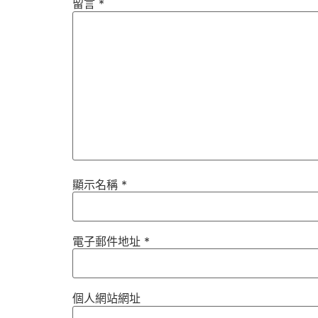
留言
*
顯示名稱
*
電子郵件地址
*
個人網站網址