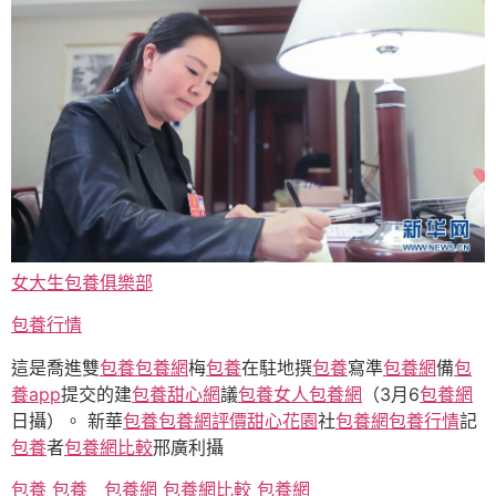
女大生包養俱樂部
包養行情
這是喬進雙
包養
包養網
梅
包養
在駐地撰
包養
寫準
包養網
備
包
養app
提交的建
包養甜心網
議
包養女人
包養網
（3月6
包養網
日攝）。 新華
包養
包養網評價
甜心花園
社
包養網
包養行情
記
包養
者
包養網比較
邢廣利攝
包養
包養
包養網
包養網比較
包養網