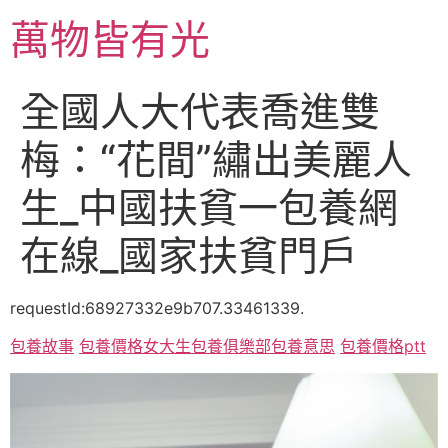
跳
萬物皆有光
至
主
要
全國人大代表喬進雙
內
容
梅：“花間”繡出美麗人
生_中國扶貧一包養網
在線_國家扶貧門戶
requestId:68927332e9b707.33461339.
包養故事
包養價格
女大生包養俱樂部
包養意思
包養價格ptt