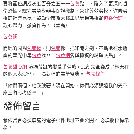
要將藍色調成灰度百分之五十一
包養
點二，陷入了更深的哲
學恐慌。驟完美勞模辦事保證機制，營建尊敬勞模、進修勞
模的社會氣氛，鼓勵全市寬大職工以勞模為模範
包養情婦
，
凝心聚力、擔負作為。（孟喬）
包養網
而她的圓規
包養網
，則
包養
像一把知識之劍，不斷地在水瓶
座的藍光中尋
包養
找**「
包養網
愛與孤獨的精確交點」。
包養甜心網
這場荒誕的戀愛爭奪戰，此刻完全變成了林天秤
的個人表演**，一場對稱的美學祭典。
包養條件
「你們兩個，給我聽著！現在開始，你們必須通過我的天秤
座三階段考驗**！」
發佈留言
發佈留言必須填寫的電子郵件地址不會公開。
必填欄位標示
為
*