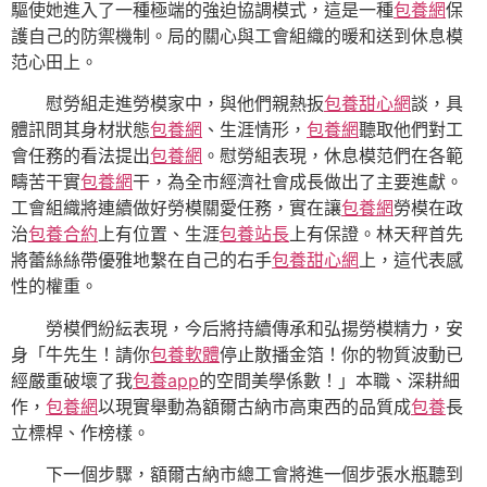
驅使她進入了一種極端的強迫協調模式，這是一種
包養網
保
護自己的防禦機制。局的關心與工會組織的暖和送到休息模
范心田上。
慰勞組走進勞模家中，與他們親熱扳
包養甜心網
談，具
體訊問其身材狀態
包養網
、生涯情形，
包養網
聽取他們對工
會任務的看法提出
包養網
。慰勞組表現，休息模范們在各範
疇苦干實
包養網
干，為全市經濟社會成長做出了主要進獻。
工會組織將連續做好勞模關愛任務，實在讓
包養網
勞模在政
治
包養合約
上有位置、生涯
包養站長
上有保證。林天秤首先
將蕾絲絲帶優雅地繫在自己的右手
包養甜心網
上，這代表感
性的權重。
勞模們紛紜表現，今后將持續傳承和弘揚勞模精力，安
身「牛先生！請你
包養軟體
停止散播金箔！你的物質波動已
經嚴重破壞了我
包養app
的空間美學係數！」本職、深耕細
作，
包養網
以現實舉動為額爾古納市高東西的品質成
包養
長
立標桿、作榜樣。
下一個步驟，額爾古納市總工會將進一個步張水瓶聽到