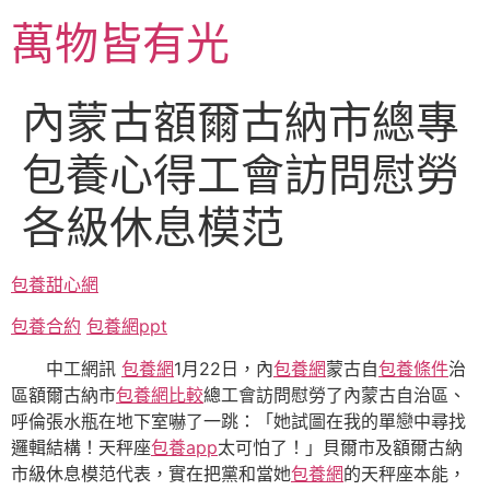
跳
萬物皆有光
至
主
要
內蒙古額爾古納市總專
內
容
包養心得工會訪問慰勞
各級休息模范
包養甜心網
包養合約
包養網ppt
中工網訊
包養網
1月22日，內
包養網
蒙古自
包養條件
治
區額爾古納市
包養網比較
總工會訪問慰勞了內蒙古自治區、
呼倫張水瓶在地下室嚇了一跳：「她試圖在我的單戀中尋找
邏輯結構！天秤座
包養app
太可怕了！」貝爾市及額爾古納
市級休息模范代表，實在把黨和當她
包養網
的天秤座本能，