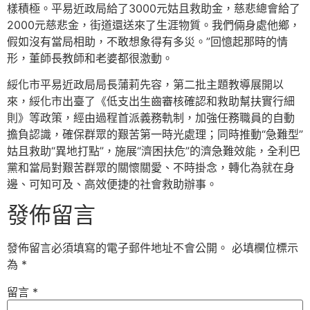
樣積極。平易近政局給了3000元姑且救助金，慈悲總會給了
2000元慈悲金，街道還送來了生涯物質。我們倆身處他鄉，
假如沒有當局相助，不敢想象得有多災。”回憶起那時的情
形，董師長教師和老婆都很激動。
綏化市平易近政局局長蒲莉先容，第二批主題教導展開以
來，綏化市出臺了《低支出生齒審核確認和救助幫扶實行細
則》等政策，經由過程首派義務軌制，加強任務職員的自動
擔負認識，確保群眾的艱苦第一時光處理；同時推動“急難型”
姑且救助“異地打點”，施展“濟困扶危”的濟急難效能，全利巴
黨和當局對艱苦群眾的關懷關愛、不時掛念，轉化為就在身
邊、可知可及、高效便捷的社會救助辦事。
發佈留言
發佈留言必須填寫的電子郵件地址不會公開。
必填欄位標示
為
*
留言
*