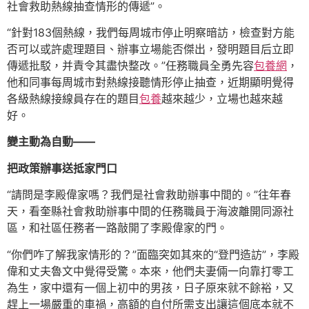
社會救助熱線抽查情形的傳遞”。
“針對183個熱線，我們每周城市停止明察暗訪，檢查對方能
否可以或許處理題目、辦事立場能否傑出，發明題目后立即
傳遞批駁，并責令其盡快整改。”任務職員全勇先容
包養網
，
他和同事每周城市對熱線接聽情形停止抽查，近期顯明覺得
各級熱線接線員存在的題目
包養
越來越少，立場也越來越
好。
變主動為自動——
把政策辦事送抵家門口
“請問是李殿偉家嗎？我們是社會救助辦事中間的。”往年春
天，看奎縣社會救助辦事中間的任務職員于海波離開同源社
區，和社區任務者一路敲開了李殿偉家的門。
“你們咋了解我家情形的？”面臨突如其來的“登門造訪”，李殿
偉和丈夫魯文中覺得受驚。本來，他們夫妻倆一向靠打零工
為生，家中還有一個上初中的男孩，日子原來就不餘裕，又
趕上一場嚴重的車禍，高額的自付所需支出讓這個底本就不