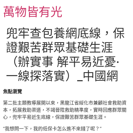
跳
萬物皆有光
至
主
要
兜牢查包養網底線，保
內
容
證艱苦群眾基礎生涯
（辦實事 解平易近憂·
一線探落實）_中國網
焦點瀏覽
第二批主題教導展開以來，黑龍江省綏化市兼顧社會救助資
本，拓展救助渠道，不竭晉陞救助精準度，實時回應群眾關
心，兜牢平易近生底線，保證艱苦群眾基礎生涯。
“我想問一下，我的低保卡怎么進不來錢了呢？”