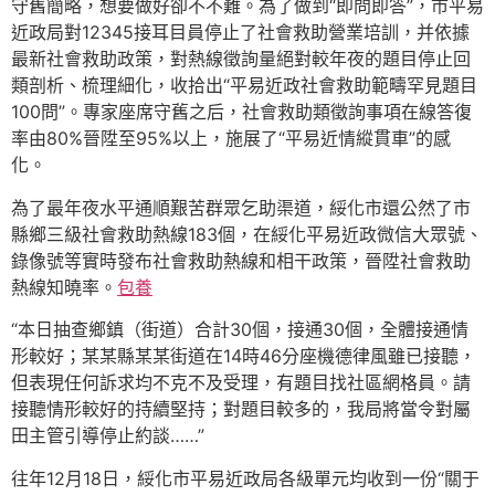
守舊簡略，想要做好卻不不難。為了做到“即問即答”，市平易
近政局對12345接耳目員停止了社會救助營業培訓，并依據
最新社會救助政策，對熱線徵詢量絕對較年夜的題目停止回
類剖析、梳理細化，收拾出“平易近政社會救助範疇罕見題目
100問”。專家座席守舊之后，社會救助類徵詢事項在線答復
率由80%晉陞至95%以上，施展了“平易近情縱貫車”的感
化。
為了最年夜水平通順艱苦群眾乞助渠道，綏化市還公然了市
縣鄉三級社會救助熱線183個，在綏化平易近政微信大眾號、
錄像號等實時發布社會救助熱線和相干政策，晉陞社會救助
熱線知曉率。
包養
“本日抽查鄉鎮（街道）合計30個，接通30個，全體接通情
形較好；某某縣某某街道在14時46分座機德律風雖已接聽，
但表現任何訴求均不克不及受理，有題目找社區網格員。請
接聽情形較好的持續堅持；對題目較多的，我局將當令對屬
田主管引導停止約談……”
往年12月18日，綏化市平易近政局各級單元均收到一份“關于