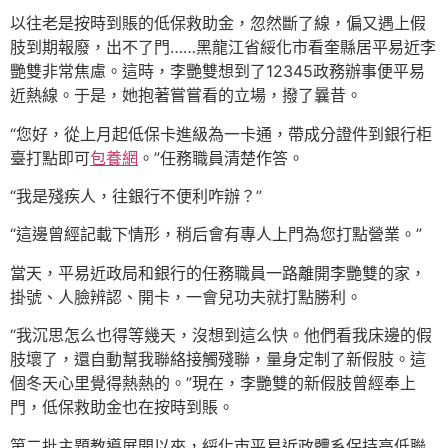
以往老是按時到賬的低保救助金，忽然斷了線，偏又遇上假
肢到期報廢，出不了門……黑龍江省綏化市看奎縣居平易近李
艷雙非常焦慮。這時，李艷雙想到了12345政務辦事便平易
近熱線。于是，她抱著嘗嘗看的立場，撥了曩昔。
“您好，從上月起低保卡進級為一卡通，帶成分證件到銀行柜
臺打點即可
包養網
。”任務職員清楚作答。
“我是殘疾人，往銀行不便利咋辦？”
“這邊曾經記載下情形，稍后會有專人上門為您打點營業。”
當天，平易近政局和銀行的任務職員一路離開李艷雙的家，
掛號、人臉辨認、開卡，一會兒功夫就打點勝利。
“我沉思怎么也得等幾天，沒想到這么快。他們看我床邊的假
肢壞了，還自動幫我聯絡接觸殘聯，量身定制了新假肢。這
個冬天心里覺得熱熱的。”現在，李艷雙的新假肢曾經奉上
門，低保救助金也在按時到賬。
第二批主題教導展開以來，綏化市平易近政體系保持高低聯