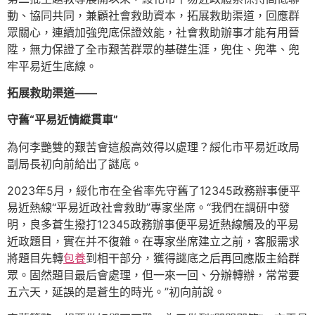
動、協同共同，兼顧社會救助資本，拓展救助渠道，回應群
眾關心，連續加強兜底保證效能，社會救助辦事才能有用晉
陞，無力保證了全市艱苦群眾的基礎生涯，兜住、兜準、兜
牢平易近生底線。
拓展救助渠道——
守舊“平易近情縱貫車”
為何李艷雙的艱苦會這般高效得以處理？綏化市平易近政局
副局長初向前給出了謎底。
2023年5月，綏化市在全省率先守舊了12345政務辦事便平
易近熱線“平易近政社會救助”專家坐席。“我們在調研中發
明，良多蒼生撥打12345政務辦事便平易近熱線觸及的平易
近政題目，實在并不復雜。在專家坐席建立之前，客服需求
將題目先轉
包養
到相干部分，獲得謎底之后再回應版主給群
眾。固然題目最后會處理，但一來一回、分辦轉辦，常常要
五六天，延誤的是蒼生的時光。”初向前說。