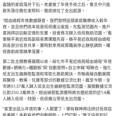
富饒的家庭落井下石。老婆做了年夜手術之后，魯文中只能
辭失落任務在家照料，徹底掉往了支出起源。
“經由過程年夜數據篩查，我們發明這個家庭醫療收入較年
夜，並且他們底本就是低保邊沿家庭，在監測范圍內，進戶
查詢拜訪后斷定情形失實，就會再次歸入低保救助范圍。”看
奎縣平易近政局副局長賈運龍先容，縣平易近政局經由過程
與各部分信息共享，實時對享用政策職員停止靜態調劑，確
保救助政策精準落實。
第二批主題教導展開以來，綏化市平易近政局經由過程“年夜
數據+網格化+鐵腳板”與“自動發明+自立申報”相聯合，強化
低支出生齒靜態監測和常態化救助幫扶，市縣兩級自動展開
與醫保、教導、住建等部分的數據交流比對。截至今朝，全
市將51.37萬人歸入低支出生齒靜態監測范圍，展開數據交流
比對250.3萬條次，經由過程監測實時將合適前提的近1.4萬
人歸入低保、特困、低保邊沿等低支出范圍。
“家里出這么年夜的事，人都蒙了，哪有精神再往研討低保這
些事啊！多虧有他們自動相助、上門打點。”魯文中告知記