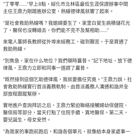
“丁零零……”早上8點，綏化市北林區最低生涯保證辦事中間
主任王鼎力剛踏進辦公室，熱線德律風就響了起來。
“是社會救助熱線嗎？我媳婦要生了，家里白叟生病積儲花光
了，醫保也沒轉過去，你們能不克不及幫相助……”
來電人董師長教師從外埠來綏務工，碰到艱苦，于是買通了
救助熱線。
“別焦急，家在什么地位？我們頓時曩昔。”記下地址，放下德
律風，王鼎力立即和同事一道趕了曩昔。
“既然接到這個乞助德律風，我就要擔任究竟。”王鼎力說，社
會救助熱線實行首派義務軌制，由首派義務人溝通和諧并全
部旅程跟蹤幫辦。
實地進戶查詢拜訪之后，王鼎力緊迫聯絡接觸婦幼保健院、
醫保局等部分，當天打點了住院手續、異地醫保。第二天，
嬰兒誕生，母女安然。
“為我家的事跑前跑后，和諧各個單元，就像給本身家處事一