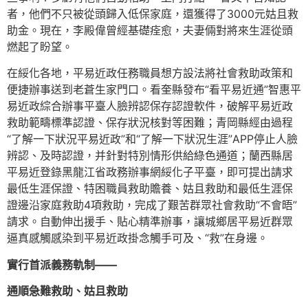
者，他們不只被從頭歸入低保家庭，還獲得了3000元姑且救
助金。現在，李殿偉曾經基礎痊愈，夫妻倆對將來生涯從頭
燃起了盼望。
在綏化各地，平易近政任務職員想方設法將社會救助政策和
便捷辦事送到老蒼生家門口。看奎縣發布“看平易近通”智惠平
易近政綜合辦事平臺人臉辨認保存認證軟件，破解平易近政
救助範疇標準認證、保存狀況核對等困難；青岡縣經由過程
“了解一下狀況平易近政”和“了解一下狀況生涯”APP停止人臉
辨認、及時認證，并針對特別情形供給綠色通道；蘭西縣居
平易近登錄黑龍江省政務辦事網綏化子平臺，即可提出請求
最低生涯保證、特困職員救助贍養、姑且救助和最低生涯保
證邊沿家庭救助4項救助，完成了艱苦群眾社會救助“不會晤”
請求。自動伸出援手、貼心精準辦事，讓城鄉居平易近群眾
逼真感觸感染到平易近政掛念觸手可及、“救”在身邊。
實行首派義務軌制——
通順急難救助、姑且救助