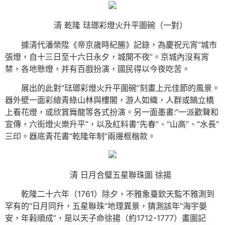
清 乾隆 琺瑯彩燈火升平圖碗（一對）
據清代潘榮陞《帝京歲時紀勝》記錄，為慶祝元宵“城市
張燈，自十三日至十六日永夕，城開不夜”。京城內沒有宵
禁，各地懸燈，并有百戲扮演，國民得以今夜吃苦。
展出的此對“琺瑯彩燈火升平圖碗”刻畫上元佳節的風景。
器外壁一面彩繪青綠山林與樓閣，游人如織，人群或鵠立橋
上看花燈，或欣賞舞龍等各式扮演。另一面墨書:“一派歡聲和
宣傳，六街燈火樂升平”，以及紅料書“先春”、“山高”、“水長”
三印。器底青花書“乾隆年制”兩邊框楷款。
清 日月合璧五星聯珠圖 徐揚
乾隆二十六年（1761）除夕，不雅象臺欽天監不雅測到
罕有的“日月同升，五星聯珠”地理異景，猜測該年“海宇晏
安，年榖順成”，是以天子命徐揚（約1712-1777）畫圖記