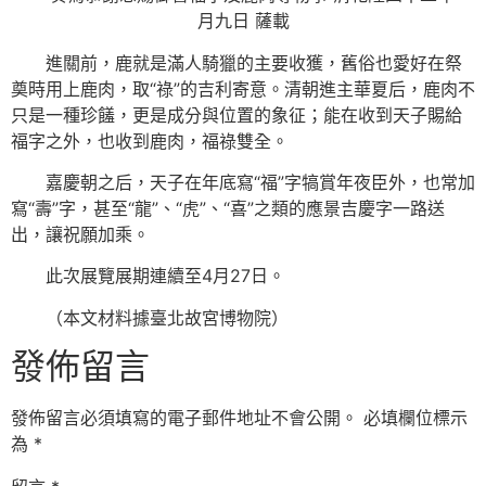
月九日 薩載
進關前，鹿就是滿人騎獵的主要收獲，舊俗也愛好在祭
奠時用上鹿肉，取“祿”的吉利寄意。清朝進主華夏后，鹿肉不
只是一種珍饈，更是成分與位置的象征；能在收到天子賜給
福字之外，也收到鹿肉，福祿雙全。
嘉慶朝之后，天子在年底寫“福”字犒賞年夜臣外，也常加
寫“壽”字，甚至“龍”、“虎”、“喜”之類的應景吉慶字一路送
出，讓祝願加乘。
此次展覽展期連續至4月27日。
（本文材料據臺北故宮博物院）
發佈留言
發佈留言必須填寫的電子郵件地址不會公開。
必填欄位標示
為
*