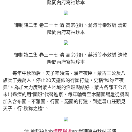
隆間內府寫袖珍本
御制詩二集 卷三十七 清 高宗(撰)、蔣溥等奉敕編 清乾
隆間內府寫袖珍本
御制詩二集 卷三十七 清 高宗(撰)、蔣溥等奉敕編 清乾
隆間內府寫袖珍本
每年中秋節后，天子率領滿、漢年夜臣，蒙古王公及八
旗兵丁幾萬人，停止20天擺佈的行圍打獵，史稱“秋狝年夜
典”。為加大力度對蒙古地域的治理與結好，蒙古各部王公凡
未出過痘的用“圍班”代替進京，每年輪番至木蘭圍場扈從餐與
加入含布圍、不雅圍、行圍、罷圍的打獵，到避暑山莊覲見
天子，行“秋狝之禮”。
清 董邦達&nb
講座場地
sp;繪御筆中秋帖子詩