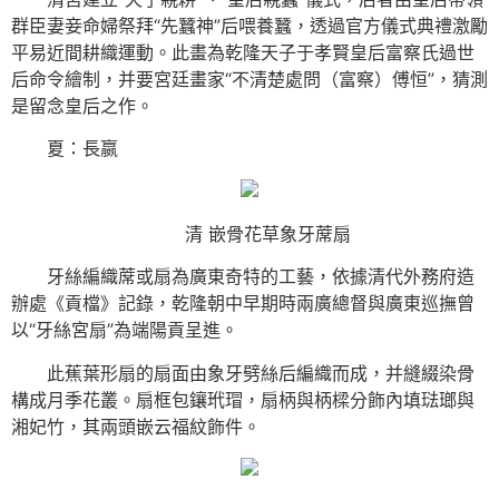
群臣妻妾命婦祭拜“先蠶神”后喂養蠶，透過官方儀式典禮激勵
平易近間耕織運動。此畫為乾隆天子于孝賢皇后富察氏過世
后命令繪制，并要宮廷畫家“不清楚處問（富察）傅恒”，猜測
是留念皇后之作。
夏：長嬴
清 嵌骨花草象牙蓆扇
牙絲編織蓆或扇為廣東奇特的工藝，依據清代外務府造
辦處《貢檔》記錄，乾隆朝中早期時兩廣總督與廣東巡撫曾
以“牙絲宮扇”為端陽貢呈進。
此蕉葉形扇的扇面由象牙劈絲后編織而成，并縫綴染骨
構成月季花叢。扇框包鑲玳瑁，扇柄與柄樑分飾內填琺瑯與
湘妃竹，其兩頭嵌云福紋飾件。