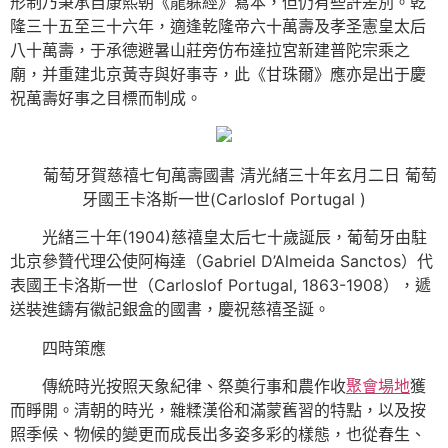
形制乃秉承自康熙朝《龍躲經》寫本，但仍有些許差別。乾
隆三十五至三十六年，適逢乾隆帝六十萬壽及孝圣憲皇太后
八十萬壽，于承德避暑山莊旁仿布達拉宮新建普陀宗乘之
廟，并重建北京黃寺與好事寺，此《甘珠爾》應亦是出于慶
祝萬壽好事之目標而制成。
葡萄牙賀慈禧七旬萬壽國書 清光緒三十年玄月二日 葡萄
牙國王卡洛斯一世(CarlosⅠof Portugal )
光緒三十年(1904)慈禧皇太后七十歲誕辰，葡萄牙由駐
北京參贊代理公使阿梅達（Gabriel D’Almeida Sanctos）代
表國王卡洛斯一世（CarlosⅠof Portugal, 1863-1908），遞
送裝進鑄有徽記銀盒的國書，慶祝慈禧圣誕。
四時策應
傳統時光按照天象紀律、祭奠行事和農作收
聚會場地
獲
而睜開。清朝的時光，雜糅漢俗和滿蒙舊習的特點，以及按
照季候、物候的變更而成長出多姿多彩的樣態，也從春生、