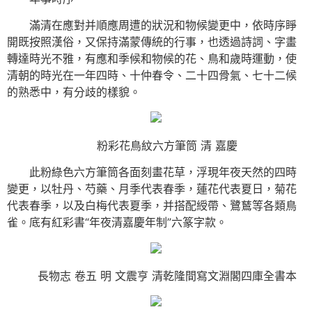
滿清在應對并順應周遭的狀況和物候變更中，依時序睜
開既按照漢俗，又保持滿蒙傳統的行事，也透過詩詞、字畫
轉達時光不雅，有應和季候和物候的花、鳥和歲時運動，使
清朝的時光在一年四時、十仲春令、二十四骨氣、七十二候
的熟悉中，有分歧的樣貌。
粉彩花鳥紋六方筆筒 清 嘉慶
此粉綠色六方筆筒各面刻畫花草，浮現年夜天然的四時
變更，以牡丹、芍藥、月季代表春季，蓮花代表夏日，菊花
代表春季，以及白梅代表夏季，并搭配綬帶、鷺鶿等各類鳥
雀。底有紅彩書“年夜清嘉慶年制”六篆字款。
長物志 卷五 明 文震亨 清乾隆間寫文淵閣四庫全書本