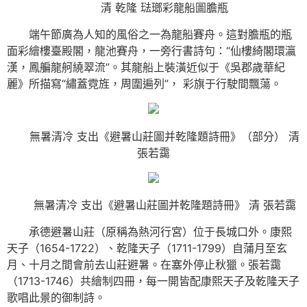
清 乾隆 琺瑯彩龍船圖膽瓶
端午節廣為人知的風俗之一為龍船賽舟。這對膽瓶的瓶
面彩繪樓臺殿閣，龍池賽舟，一旁行書詩句：“仙樓綺閣環瀛
漢，鳳艑龍舸繞翠流”。其龍船上裝潢近似于《吳郡歲華紀
麗》所描寫“繡蓋霓旌，周圍遍列”， 彩旗于行駛間飄蕩。
無暑清冷 支出《避暑山莊圖并乾隆題詩冊》（部分） 清
張若靄
無暑清冷 支出《避暑山莊圖并乾隆題詩冊》 清 張若靄
承德避暑山莊（原稱為熱河行宮）位于長城口外。康熙
天子（1654-1722）、乾隆天子（1711-1799）自蒲月至玄
月、十月之間會前去山莊避暑。在塞外停止秋獵。張若靄
（1713-1746）共繪制四冊，每一開皆配康熙天子及乾隆天子
歌唱此景的御制詩。