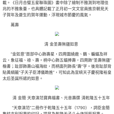
載。《日月合璧五星聯珠圖》畫中除了繪制不雅測到地理佳
兆的不雅象臺，也具體記載了正月初一文文官員進京朝見天
子賀年及蒼生的賀年運動，浮現城市節慶的風氣。
萬壽
清 金圣壽無疆如意
“金如意”首部中心飾壽星，四周圍繞鹿、鶴、蝙蝠及祥
云，象征福、祿、壽。柄中心飾五蝠捧壽，四周飾“圣壽無疆”
楷書；趾部飾壽山福海紋，而柄面列飾長“壽”字。後背趾部背
貼黃絹籤“子天子臣溥儀跪進”，可知此為宣統天子慶祝隆裕皇
太后圣誕所遞的如意。
清 金簡 天章演范寶典福書、元音壽牒 清乾隆五十五年
“天章演范”二冊作于乾隆五十五年（1790），詞臣金簡
集結吉利祝壽的印記，提早為乾隆天子八十歲誕辰祝壽。