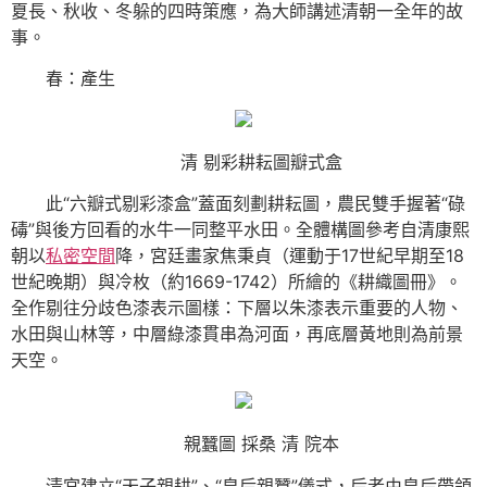
夏長、秋收、冬躲的四時策應，為大師講述清朝一全年的故
事。
春：產生
清 剔彩耕耘圖瓣式盒
此“六瓣式剔彩漆盒”蓋面刻劃耕耘圖，農民雙手握著“碌
碡”與後方回看的水牛一同整平水田。全體構圖參考自清康熙
朝以
私密空間
降，宮廷畫家焦秉貞（運動于17世紀早期至18
世紀晚期）與冷枚（約1669-1742）所繪的《耕織圖冊》。
全作剔往分歧色漆表示圖樣：下層以朱漆表示重要的人物、
水田與山林等，中層綠漆貫串為河面，再底層黃地則為前景
天空。
親蠶圖 採桑 清 院本
清宮建立“天子親耕”、“皇后親蠶”儀式，后者由皇后帶領