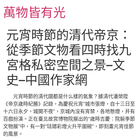
跳
萬物皆有光
至
主
要
元宵時節的清代帝京：
內
容
從季節文物看四時找九
宮格私密空間之景–文
史–中國作家網
元宵時節的清代國都是什么樣的氣象？據清代潘榮陞
《帝京歲時紀勝》記錄，為慶祝元宵“城市張燈，自十三日至
十六日永夕，城開不夜”，京城內沒有宵禁，各地懸燈，并有
百戲扮演。正在臺北故宮博物院展出的“歲時吉慶：院躲季節
文物展”中，有一對“琺瑯彩燈火升平圖碗”，即刻畫元宵佳節
的風景。