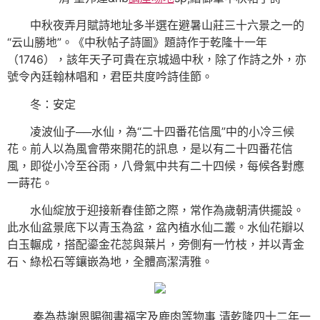
中秋夜弄月賦詩地址多半選在避暑山莊三十六景之一的
“云山勝地”。《中秋帖子詩圖》題詩作于乾隆十一年
（1746），該年天子可貴在京城過中秋，除了作詩之外，亦
號令內廷翰林唱和，君臣共度吟詩佳節。
冬：安定
凌波仙子──水仙，為“二十四番花信風”中的小冷三候
花。前人以為風會帶來開花的訊息，是以有二十四番花信
風，即從小冷至谷雨，八骨氣中共有二十四候，每候各對應
一蒔花。
水仙綻放于迎接新春佳節之際，常作為歲朝清供擺設。
此水仙盆景底下以青玉為盆，盆內植水仙二叢。水仙花瓣以
白玉輾成，搭配鎏金花蕊與葉片，旁側有一竹枝，并以青金
石、綠松石等鑲嵌為地，全體高潔清雅。
奏為恭謝恩賜御書福字及鹿肉等物事 清乾隆四十二年一