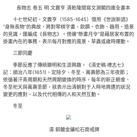
長物志 卷五 明 文震亨 清乾隆間寫文淵閣四庫全書本
十七世紀初，文震亨（1585-1645）借用《世說新語》
“身無長物”的典故，將對琴棋字畫、飲饌、衣飾、器用、造景
的見識，匯編成《長物志》。傍邊“懸畫月令”是藉居家布置的
掛畫內在的事務，表示每月對應的風景、草蟲或歲時運動。
三節同慶
季節反應了傳統聰明和生涯興趣。《清史稿·禮志七》
記：順治八年(1651)，定除夕、冬至、萬壽節為三年夜節；
依循著汗青周期和天然周期變換的時序，每年的新正朝會、
冬至祀天與萬壽圣節，就表示出清朝對于人時地周遭的狀況
變更的應對，以及代代相傳的人和天然互動。
冬至
清 銅鍍金鑲松石齋戒牌