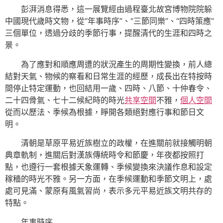
彭湃消息得悉，這一展覽經由過程臺北故宮博物院院躲
中國現代歲時文物，從“年事時序”、“三節同樂”、“四時策應”
三個單位，透過分歧的季節行事，提醒清代的生涯和四時之
景。
為了應對和順應周遭的狀況產生的周期性變換，前人總
結對天氣、物候的察看和日常生涯的經歷，成長出在特按時
間停止特定運動，也回結用一歲、四時、八節、十仲春令、
二十四骨氣、七十二候紀時的時光
共享空間
不雅，
個人空間
從而以歷法、季候為根據，睜開各類絕對應行事和節日文
明。
清朝是草原平易近族樹立的政權，在進關前就接觸明朝
典章軌制，進關后對漢族傳統時令和節慶，年夜都按照打
點，也遵行一套根據天象運轉、季候變換來決議作息和設定
稼穡的時光不雅。另一方面，在季候運動和季節文明上，處
處可見滿、蒙原有風氣習尚，表示多元平易近族文明共存的
特點。
年事時序