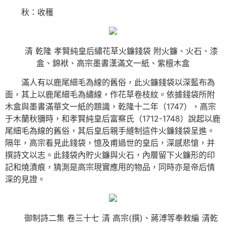
秋：收穫
清 乾隆 孝賢純皇后繡花草火鐮錢袋 附火鐮、火石、漆
盒、錦袱、高宗墨書漢滿文一紙、紫檀木盒
滿人有以鹿尾細毛為線的舊俗，此火鐮錢袋以深藍布為
面，其上以鹿尾細毛為繡線，作花草卷枝紋。依據錢袋所附
木盒與墨書滿華文一紙的題識，乾隆十二年（1747），高宗
于木蘭秋獼時，和孝賢純皇后富察氏（1712-1748）說起以鹿
尾細毛為線的舊俗，其后皇后親手縫制這件火鐮錢袋呈進。
隔年，高宗看見此錢袋，憶及甫過世的皇后，深感悲愴，并
撰詩文以志。此錢袋內貯火鐮與火石，內層留下火鐮形的印
記和燒漬痕，猜測是高宗現實應用的物品，同時亦是帝后情
深的見證。
御制詩二集 卷三十七 清 高宗(撰)、蔣溥等奉敕編 清乾