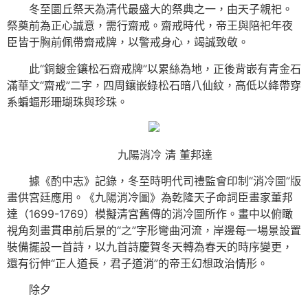
冬至圜丘祭天為清代最盛大的祭典之一，由天子親祀。
祭奠前為正心誠意，需行齋戒。齋戒時代，帝王與陪祀年夜
臣皆于胸前佩帶齋戒牌，以警戒身心，竭誠致敬。
此“銅鍍金鑲松石齋戒牌”以累絲為地，正後背嵌有青金石
滿華文“齋戒”二字，四周鑲嵌綠松石暗八仙紋，高低以絳帶穿
系蝙蝠形珊瑚珠與珍珠。
九陽消冷 清 董邦達
據《酌中志》記錄，冬至時明代司禮監會印制“消冷圖”版
畫供宮廷應用。《九陽消冷圖》為乾隆天子命詞臣畫家董邦
達（1699-1769）模擬清宮舊傳的消冷圖所作。畫中以俯瞰
視角刻畫貫串前后景的“之”字形彎曲河流，岸邊每一場景設置
裝備擺設一首詩，以九首詩慶賀冬天轉為春天的時序變更，
還有衍伸“正人道長，君子道消”的帝王幻想政治情形。
除夕