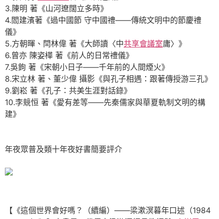
3.陳明 著《山河遼闊立多時》
4.閻建濱著《過中國節 守中國禮——傳統文明中的節慶禮
儀》
5.方朝暉、閆林偉 著《大師讀〈中
共享會議室
庸〉》
6.曾亦 陳姿樺 著《前人的日常禮儀》
7.吳鉤 著《宋朝小日子——千年前的人間煙火》
8.宋立林 著、董少偉 攝影《與孔子相遇：跟著傳授游三孔》
9.劉崧 著《孔子：共美生涯對話錄》
10.李競恒 著《愛有差等——先秦儒家與華夏軌制文明的構
建》
年夜眾普及類十年夜好書簡要評介
【《這個世界會好嗎？（續編）——梁漱溟暮年口述（1984