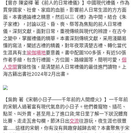
【曾亦 陳姿樺 著《前人的日常禮儀》】中國現代禮儀，作為
貫穿國家、社會、家庭的血脈，影響前人日常生涯的方方面
面。本書通論禮之精意，然后以三《禮》為中間，結合《朱
子家禮》，討論以冠、昏、喪、祭等為焦點的前人日常禮
儀。深刻文獻，面對日常，重視傳統與現代的辨證，在古今
之變中，掌握禮儀的精華。本書深刻傳統文獻，采用淺顯易
懂的寫法，闡述古禮的精義，對年夜眾清楚古禮、轉化當代
生涯具有主
瑜伽場地
要意義。書中配圖100多張，有近50張
作者手繪，包含行禮圖、方位圖、路線圖等，簡明可愛，
個
人空間
實操性強，是清楚前人日常禮儀的最佳進門讀物。上
海古籍出書社2024年2月出書。
【吳鉤 著《宋朝小日子——千年前的人間煙火》】一千年前
的宋朝人過著富有現代氣息的小日子。他們養寵物、插花、
點茶、叫外賣，甚至用上了進口貨;常日里了解一下狀況體育
比賽、走走瓦舍勾欄，節沐日出
交流
往游玩，夜生涯也很豐
富……這樣的宋朝，你有沒有興趣穿越歸去呢？本書聚焦于宋