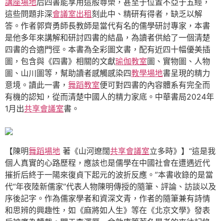
講座場地
后四書能享用這般尊榮，甚至于位置不亞于五經，
這些問題非深
會議室出租
刻此中、精研有得者，缺乏以解
答。作者郭齊勇師長教師是當代有名的儒學研討專家，本書
是他多年來講解和研討四書的結晶，為讀者供給了一個清楚
四書的合適門徑。本書為全彩圖文書，配有近四十幅優美插
圖，包含與《四書》相關的文獻
瑜伽教室
圖、實物圖、人物
圖、山川圖等，幫助讀者感觸感染四
教學場地
書呈現的精力
意境。讀此一書，
舞蹈教室
便可對四書的內容體系有完全而
有機的認知，從而清楚中國人的精力家底。中華書局2024年
1月出
共享會議室
書。
【陳明
舞蹈場地
著《山河遼闊
共享會議室
立多時》】“這是我
個人真實的心路歷程，應該也是儒學在中國社會在遭遇近代
摧折后終于一陽來復貞下起元的波折反應。”本書收錄的是當
代“年夜陸新儒家”代表人物陳明傳授的隨筆、評論、訪談以及
序後記字。作為儒家學者和資深文青，作者的隨筆兼有詩情
和思辨的興趣性，如《麻將如人生》等在《北京文學》發表