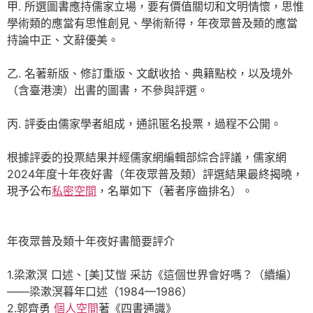
甲. 所選圖書應持儒家立場，要有價值關切和文明情懷，思惟
學術類的應當有思惟創見、學術新得，年夜眾普及類的應當
持論中正、文辭優美。
乙. 名著新版、修訂重版、文獻收拾、典籍點校，以及境外
（含臺港澳）出書的圖書，不參與評選。
丙. 評委由儒家學者組成，通訊匿名投票，過程不公開。
根據評委的投票結果并經儒家網編輯部綜合評議，儒家網
2024年度十年夜好書（年夜眾普及類）評選結果最終揭曉，
現予公布
私密空間
，名單如下（著者序齒排名）。
年夜眾普及類十年夜好書簡要評介
1.梁漱溟 口述、[美]艾愷 采訪《這個世界會好嗎？（續編）
——梁漱溟暮年口述（1984—1986）
2.郭齊勇
個人空間
著《四書通識》