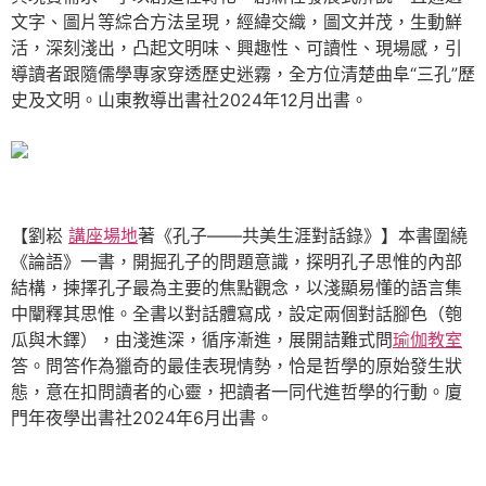
文字、圖片等綜合方法呈現，經緯交織，圖文并茂，生動鮮
活，深刻淺出，凸起文明味、興趣性、可讀性、現場感，引
導讀者跟隨儒學專家穿透歷史迷霧，全方位清楚曲阜“三孔”歷
史及文明。山東教導出書社2024年12月出書。
【劉崧
講座場地
著《孔子——共美生涯對話錄》】本書圍繞
《論語》一書，開掘孔子的問題意識，探明孔子思惟的內部
結構，揀擇孔子最為主要的焦點觀念，以淺顯易懂的語言集
中闡釋其思惟。全書以對話體寫成，設定兩個對話腳色（匏
瓜與木鐸），由淺進深，循序漸進，展開詰難式問
瑜伽教室
答。問答作為獵奇的最佳表現情勢，恰是哲學的原始發生狀
態，意在扣問讀者的心靈，把讀者一同代進哲學的行動。廈
門年夜學出書社2024年6月出書。