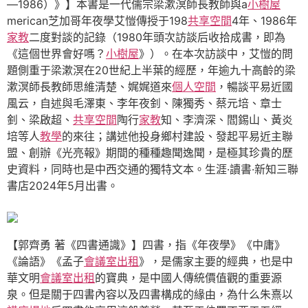
—1986）》】本書是一代儒宗梁漱溟師長教師與a
小樹屋
merican芝加哥年夜學艾愷傳授于198
共享空間
4年、1986年
家教
二度對談的記錄（1980年頭次訪談后收拾成書，即為
《這個世界會好嗎？
小樹屋
》）。在本次訪談中，艾愷的問
題側重于梁漱溟在20世紀上半葉的經歷，年逾九十高齡的梁
漱溟師長教師思維清楚、娓娓道來
個人空間
，暢談平易近國
風云，自述與毛澤東、李年夜釗、陳獨秀、蔡元培、章士
釗、梁啟超、
共享空間
陶行
家教
知、李濟深、閻錫山、黃炎
培等人
教學
的來往；講述他投身鄉村建設、發起平易近主聯
盟、創辦《光亮報》期間的種種趣聞逸聞，是極其珍貴的歷
史資料，同時也是中西交通的獨特文本。生涯·讀書·新知三聯
書店2024年5月出書。
【郭齊勇 著《四書通識》】四書，指《年夜學》《中庸》
《論語》《孟子
會議室出租
》，是儒家主要的經典，也是中
華文明
會議室出租
的寶典，是中國人傳統價值觀的重要源
泉。但是關于四書內容以及四書構成的緣由，為什么朱熹以