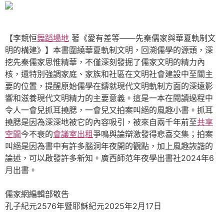
【李競恒
舞蹈場地
著《愛有差等——先秦儒家與華夏軌制文
明的構建》】本書圍繞華夏軌制文明，回溯儒學的源頭，深
挖先秦儒家思惟精華，不僅深刻發掘了儒家文明的精力內
核，還特別強調家庭、家族和社區在文明社會建設中至關主
要的位置，提醒原始儒學在鑄就現代文明軌制方面的深遠影
響和滋養現代文明精力的主要意義。這是一本在閱讀過程中
令人一會兒抓耳撓腮，一會兒又拍案叫絕的風趣小書。抓耳
撓腮是因為深深地被它的內容吸引，被來自兩千年前至
共享
空間
今不衰的
會議室出租
爭鳴與論辯激發得悲喜交集；拍案
叫絕是因為書中有許多腦洞年夜開的觀點，加上風趣詼諧的
論述，可以啟發許多新知。廣西師范年夜學出書社2024年6
月出書。
儒家網編輯部敬告
孔子紀元2576年暨耶穌紀元2025年2月17日