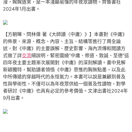
潑，娓娓道來，是一本淺顯易懂的年夜眾讀物。齊魯書社
2024年1月出書。
【方朝暉、閆林偉 著《大師讀〈中庸〉》】本書對《中庸》
的佈景、來源、概念、內容、主旨、結構等進行了周全論
述，對《中庸》的主要誤解、歷史影響、海內流傳和閱讀方
式做了詳
交流
細說明，緊密圍繞“中庸、修道、致誠、至德”這
四年夜主要主題漸次展開對《中庸》的深刻解讀。書中見解
新穎獨特，幫助讀者領悟《中庸》思惟的胸無點墨，以及此
中所傳遞的穿越時代的永恒氣力。本書可以說是兼顧到普及
性與學術性，不僅可以為年夜眾供給一個普及性讀物，對學
者研討《中庸》也具有必定的參考價值。文津出書社2024年
9月出書。