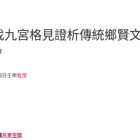
找九宮格見證析傳統鄉賢
理
四日壬申
教學
理
共享空間