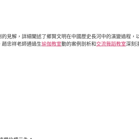
到的見解，詳細闡述了鄉賢文明在中國歷史長河中的演變過程，
。趙忠祥老師通過生
瑜伽教室
動的案例剖析和
交流
舞蹈教室
深刻