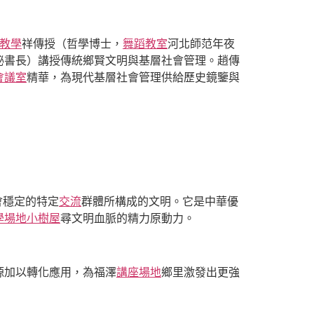
教學
祥傳授（哲學博士，
舞蹈教室
河北師范年夜
秘書長）講授傳統鄉賢文明與基層社會管理。趙傳
會議室
精華，為現代基層社會管理供給歷史鏡鑒與
會穩定的特定
交流
群體所構成的文明。它是中華優
學場地
小樹屋
尋文明血脈的精力原動力。
源加以轉化應用，為福澤
講座場地
鄉里激發出更強