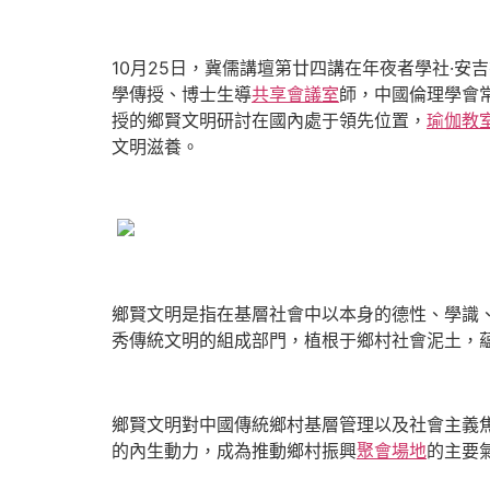
10月25日，冀儒講壇第廿四講在年夜者學社·
學傳授、博士生導
共享會議室
師，中國倫理學會
授的鄉賢文明研討在國內處于領先位置，
瑜伽教
文明滋養。
鄉賢文明是指在基層社會中以本身的德性、學識
秀傳統文明的組成部門，植根于鄉村社會泥土，
鄉賢文明對中國傳統鄉村基層管理以及社會主義
的內生動力，成為推動鄉村振興
聚會場地
的主要