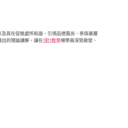
以及其在促進處所和諧、引領品德風尚、參與基層
淺出的理論講解，讓在
1對1教學
場學員深受啟發，