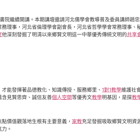
安吉書院繼續開講。本期講壇邀請河北儒學會教導普及委員講師趙忠
常務理事，河北省倫理學會副會長，河北省哲學學會常務理事、
室
他深刻發掘了明清以來鄉賢文明這一中華優秀傳統文明的
共享
、才能發揮著品德教化、知識傳授、服務鄉里、
1對1教學
維護社
蘊含見賢思齊、誠信友善
個人空間
等優秀文
教學
明基因，是探
教
焦點價值觀落地生根有主要意義，
家教
充足發掘吸取鄉賢文明資
氣力。