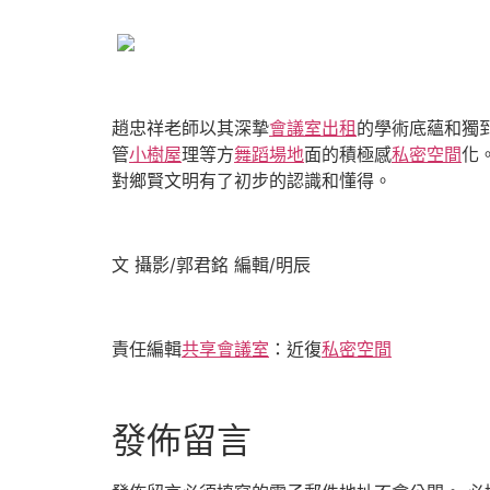
趙忠祥老師以其深摯
會議室出租
的學術底蘊和獨
管
小樹屋
理等方
舞蹈場地
面的積極感
私密空間
化
對鄉賢文明有了初步的認識和懂得。
文 攝影/郭君銘 編輯/明辰
責任編輯
共享會議室
：近復
私密空間
發佈留言