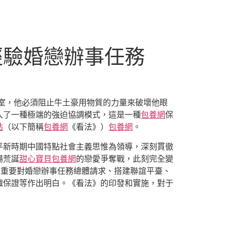
經驗婚戀辦事任務
室，他必須阻止牛土豪用物質的力量來破壞他眼
入了一種極端的強迫協調模式，這是一種
包養網
保
站
（以下簡稱
包養網
《看法》）
包養網
。
平新時期中國特點社會主義思惟為領導，深刻貫徹
場荒誕
甜心寶貝包養網
的戀愛爭奪戰，此刻完全變
條，重要對婚戀辦事任務總體請求、搭建聯誼平臺、
織保證等作出明白。《看法》的印發和實施，對于