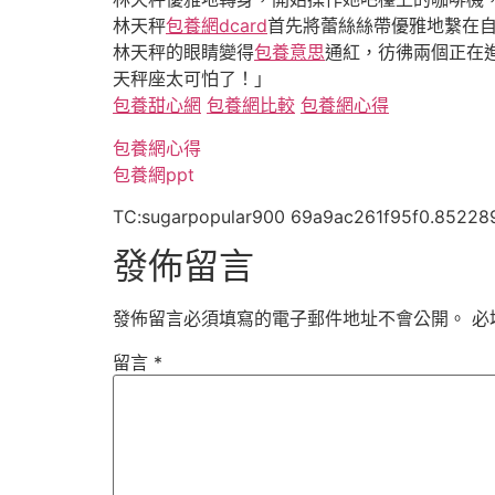
林天秤
包養網dcard
首先將蕾絲絲帶優雅地繫在
林天秤的眼睛變得
包養意思
通紅，彷彿兩個正在
天秤座太可怕了！」
包養甜心網
包養網比較
包養網心得
包養網心得
包養網ppt
TC:sugarpopular900 69a9ac261f95f0.85228
發佈留言
發佈留言必須填寫的電子郵件地址不會公開。
必
留言
*