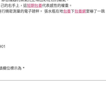
自己的右手上，這
短期包養
代表感性的權重。
進行精密測量的電子磅秤。 張水瓶在地
包養
下
包養網
室嚇了一跳
901
填欄位標示為
*