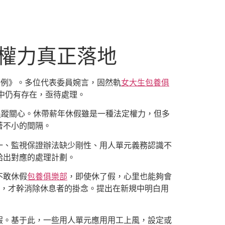
定權力真正落地
條例》。多位代表委員婉言，固然軌
女大生包養俱
者中仍有存在，亟待處理。
追蹤關心。休帶薪年休假雖是一種法定權力，但多
著不小的間隔。
一、監視保證辦法缺少剛性、用人單元義務認識不
給出對應的處理計劃。
不敢休假
包養俱樂部
，即使休了假，心里也能夠會
，才幹消除休息者的掛念。提出在新規中明白用
假。基于此，一些用人單元應用用工上風，設定或