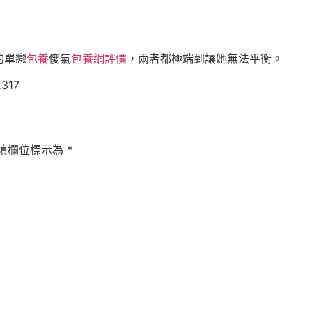
的單戀
包養
傻氣
包養網評價
，兩者都極端到讓她無法平衡。
2317
填欄位標示為
*