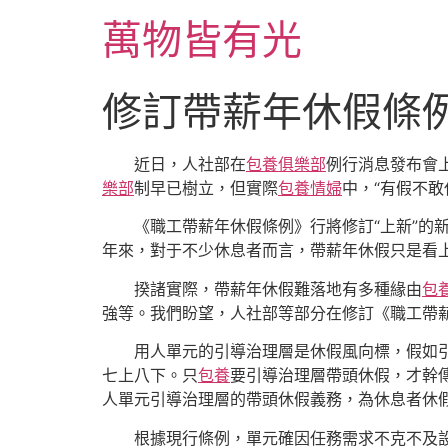
跳
萬物皆有光
至
主
要
修訂帶薪年休假條例
內
容
近日，人社部在
包養俱樂部
例行消息發布會
樂部
制早已樹立，但實際
包養情婦
中，“有假不敢
《職工帶薪年休假條例》行將修訂“上新”的
年來，對于不少休息者而言，帶薪年休假只是看
揆諸實際，帶薪年休假難落地有多種緣由
包
強等。我們盼望，人社部等部分在修訂《職工帶
用人單元的引導治理層是休假風向標，假如
七上八下。只
包養
要引導治理層帶頭休假，才幹
人單元引導治理層的帶頭休假義務，為休息者休
根據現行條例，單元確因任務需求不克不及