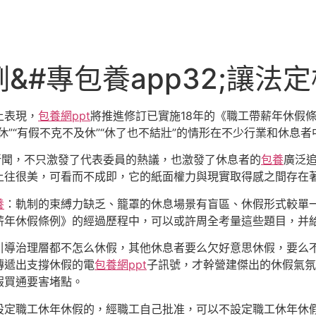
&#專包養app32;讓法
上表現，
包養網ppt
將推進修訂已實施18年的《職工帶薪年休假
休”“有假不克不及休”“休了也不結壯”的情形在不少行業和休息
新聞，不只激發了代表委員的熱議，也激發了休息者的
包養
廣泛
上往很美，可看而不成即，它的紙面權力與現實取得感之間存在
養
：軌制的束縛力缺乏、籠罩的休息場景有盲區、休假形式較單
薪年休假條例》的經過歷程中，可以或許周全考量這些題目，并
引導治理層都不怎么休假，其他休息者要么欠好意思休假，要么
傳遞出支撐休假的電
包養網ppt
子訊號，才幹營建傑出的休假氣氛
假買通要害堵點。
設定職工休年休假的，經職工自己批准，可以不設定職工休年休