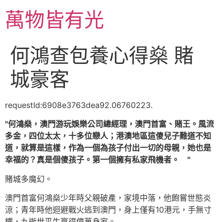
跳
萬物皆有光
至
主
要
何鴻查包養心得燊 賭
內
容
城豪客
requestId:6908e3763dea92.06760223.
何鴻燊，澳門游玩娛樂公司總經理，澳門首富、賭王。風流
多金，四位太太，十多位戀人；港澳地區這傻兒子難道不知
道，就算是這樣，作為一個為孩子付出一切的母親，她也是
幸福的？真是個傻孩子。第一個擁有私家飛機者。
賭城多魔幻。
澳門首富何鴻燊少年時父親破產，家境中落，他飽嘗世態炎
涼；青年時他迴避戰火逃到澳門，身上僅有10港元，手無寸
鐵，九逝世平生贏得億萬身家。