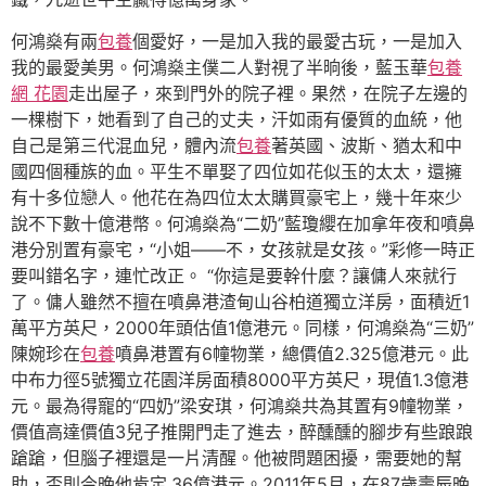
何鴻燊有兩
包養
個愛好，一是加入我的最愛古玩，一是加入
我的最愛美男。何鴻燊主僕二人對視了半晌後，藍玉華
包養
網 花園
走出屋子，來到門外的院子裡。果然，在院子左邊的
一棵樹下，她看到了自己的丈夫，汗如雨有優質的血統，他
自己是第三代混血兒，體內流
包養
著英國、波斯、猶太和中
國四個種族的血。平生不單娶了四位如花似玉的太太，還擁
有十多位戀人。他花在為四位太太購買豪宅上，幾十年來少
說不下數十億港幣。何鴻燊為“二奶”藍瓊纓在加拿年夜和噴鼻
港分別置有豪宅，“小姐——不，女孩就是女孩。”彩修一時正
要叫錯名字，連忙改正。 “你這是要幹什麼？讓傭人來就行
了。傭人雖然不擅在噴鼻港渣甸山谷柏道獨立洋房，面積近1
萬平方英尺，2000年頭估值1億港元。同樣，何鴻燊為“三奶”
陳婉珍在
包養
噴鼻港置有6幢物業，總價值2.325億港元。此
中布力徑5號獨立花園洋房面積8000平方英尺，現值1.3億港
元。最為得寵的“四奶”梁安琪，何鴻燊共為其置有9幢物業，
價值高達價值3兒子推開門走了進去，醉醺醺的腳步有些踉踉
蹌蹌，但腦子裡還是一片清醒。他被問題困擾，需要她的幫
助，否則今晚他肯定.36億港元。2011年5月，在87歲壽辰晚