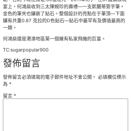
宴上，何鴻燊收到三太陳婉珍的壽禮—一支凱蘭蒂簽字筆。
金色的筆夾也鑲嵌了鉆石。整個設計的亮點在于筆頂—下面
鑲有共重0.87 克拉的D色鉆石—鉆石中最罕有及價值最高的
一類。
何鴻燊還是港澳地區第一個擁有私家飛機的巨富。
TC:sugarpopular900
發佈留言
發佈留言必須填寫的電子郵件地址不會公開。
必填欄位標示
為
*
留言
*