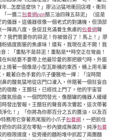
球年…怎麼這麼快？」廖沾沾猛地衝回店裡，衝到
：「一醬二
包養網ppt
醋三油四辣五蒜泥」（這是
芒的儀器。這儀器很像一個老式的對講機，但頂部
來一陣高八度、急促且充滿養生焦慮的
包養網
聲
味了？我們需要你的蒜泥！你被徵召了！馬上！」廖
麵粉過度膨脹的焦慮味！還有，我現在走不開！我
雜音：「重點不是蒜泥！重點是**時空正在彎曲！
還在糾結要不要帶上他最珍愛的那把銀勺時，外面
背上揹著一個像是小型瓦斯桶的東西，桶上用毛筆
直，戴著白色手套的爪子優雅地一揮：「沒時間
刺鼻的酸氣猛地從店門口灌入，伴隨著一個狂妄自
他的宿敵，王醋狂，已經找上門了。他的宇宙冒
的酸氣扭曲。一個閃閃發光、像醋罐的機器人緩緩
同時發出警報。王醋狂的聲音再次響起，這次帶著
須淨化！」「你將為你那百分之五的醬油，以及百
9特務用它穿著燕尾服的小爪子
包養網
，一把抓住
會把你的蒜泥在零點一秒內變成無菌的、純淨
包養
餃的極限速度，從旁邊的麵粉堆中抓起了兩團麵