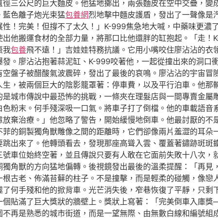
直徑三公尺的巨大麵皮。他猛地擲出，兩張麵皮在空中交疊，變
。藍色離子炮光束猛
包養網
烈地擊中麵皮護盾，發出了一聲像是
性！完美！但撐不了太久！」K-999焦急地大喊，中藥味更濃
出他搬運食材的全部力量，將那口比他還胖的缸抱起。「走！K-
棗我
包養
飛不遠！」吉娃娃特務抗議。它用小嘴咬住廖沾沾的衣
發。廖沾沾抱著蒜泥缸、K-999咬著他，一起從撞出來的洞口
有空盤子被醋酸氣波震碎，發出了最後的哀鳴。廖沾沾的宇宙冒
人生，被兩個巨大的陰影籠罩著：停車費，以及平行泊車。他那
的是城市傳說中最恐怖的挑戰，一條夾在理髮店與一間專賣金屬
白色粉末。何手殘深吸一口氣。將車子打了倒檔。他的車載語音
慮放棄治療。」他忽略了警告，開始緩慢地倒車。他最討厭的不
不菲的銅製獨角獸雕像之間的距離時，它們卻像兩片羞澀的耳朵
要跳出來了。他轉頭看去，發現那座高聳入雲、覆蓋著鏽跡斑斑
三號車位始終空著，並且傳說只要有人敢在它面前失敗十八次，
銅獨角獸的方向猛地偏轉。後視鏡發出最後的溫柔提醒：「再見
一根古老、佈滿苔蘚的柱子。不是撞擊，而是輕柔的碰觸，像戀
噬了何手殘和他的掀背車。光芒消失後，窄巷恢復了平靜，只剩
一個貼滿了巨大獎狀的牆壁上。獎狀上寫著：「完美倒車入庫獎
圍不再是熟悉的城市街道，而是一望無際、由無數白線和編號組