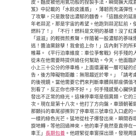
皮。麵皮被他用氣功般的捏製手法，瞬間擴大成
笈》中記載的「水餃皮護盾」，薄韌而充滿彈性
了攻擊，只是散發出濃郁的麵香。「這麵皮的延展
年老蒜泥，那是宇宙的希望。他跑到蒜泥缸前，使
燃料了！」「不行！燃料是文明的基礎！沒了紅
「滋滋」的輕微煎煮聲，伴隨著一股濃郁的蔘味爆
逃！醬油黨餘孽！我會追上你！」店內剩下的所
帷幕。《平行泊車維度：車位爭奪戰》何手殘的
從未在他需要時提供過任何幫助。今天，他面臨
小上三十公分的停車格，上面還灑著一層可疑的
告，後方障礙物距離：無限趨近於零。」「請考
的後視鏡。當他需要它們來判斷車體與那座價值
別看了，反正你也停不好。」何手殘感覺心臟快
發出不正常的綠光。這棟停車塔是個異類，它的
次。現在是第十八次。他打了方向盤，車頭朝著
那顫抖的車尾卻擦到了停車塔三號車位入口處的
一樣的綠色光芒。猛地從柱子爆發出來，瞬間吞
旋地轉，等他回過神來，他的車子竟然垂直停在
車王」
長期包養
。他趕緊從車窗探出頭，發現周