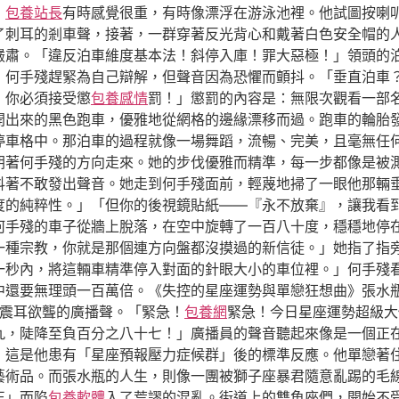
，
包養站長
有時感覺很重，有時像漂浮在游泳池裡。他試圖按喇
了刺耳的剎車聲，接著，一群穿著反光背心和戴著白色安全帽的
嚴肅。「違反泊車維度基本法！斜停入庫！罪大惡極！」領頭的
」何手殘趕緊為自己辯解，但聲音因為恐懼而顫抖。「垂直泊車
，你必須接受懲
包養感情
罰！」懲罰的內容是：無限次觀看一部名
開出來的黑色跑車，優雅地從網格的邊緣漂移而過。跑車的輪胎
停車格中。那泊車的過程就像一場舞蹈，流暢、完美，且毫無任何
朝著何手殘的方向走來。她的步伐優雅而精準，每一步都像是被
抖著不敢發出聲音。她走到何手殘面前，輕蔑地掃了一眼他那輛
度的純粹性。」「但你的後視鏡貼紙——『永不放棄』，讓我看
何手殘的車子從牆上脫落，在空中旋轉了一百八十度，穩穩地停
一種宗教，你就是那個連方向盤都沒摸過的新信徒。」她指了指
一秒內，將這輛車精準停入對面的針眼大小的車位裡。」何手殘
中還要無理頭一百萬倍。《失控的星座運勢與單戀狂想曲》張水
震耳欲聾的廣播聲。「緊急！
包養網
緊急！今日星座運勢超級大
九，陡降至負百分之八十七！」廣播員的聲音聽起來像是一個正
，這是他患有「星座預報壓力症候群」後的標準反應。他單戀著
藝術品。而張水瓶的人生，則像一團被獅子座暴君隨意亂踢的毛
正」而陷
包養軟體
入了荒謬的混亂。街道上的雙魚座們，開始不