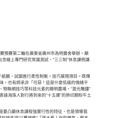
夜賽預賽第二輪在廣東省廣州市為明黌舍舉辦。顛
含線上專門研究常識測試、“三三制”休息課例講
千紙鶴，試圖進行柔性制衡。技巧展現項目。既傳
臘味，也有師承非「可惡！這是什麼低級的情緒干
、物聯網技巧等科技元素的聰明農場，“激光雕鏤”
表達海珠人對行將到來的“十五運”的熱切期盼牛土
是要凸顯休息課程強實行性的特征，也是領導我
地告竣‘以賽增進’‘「張水瓶！你的傻氣，根本