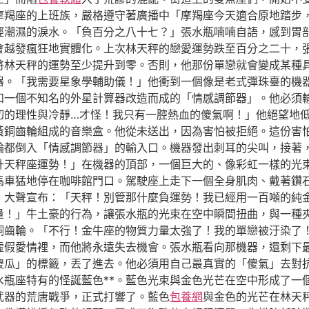
摩羯座的上班族，嚴格遵守著廣播中「摩羯座今天適合原地踏步
經潮濕的淚水。「負百分之八十七？」張水瓶喃喃自語，感到胃
會越發瘋狂地實體化。上次林天秤的戀愛運勢跌至百分之二十，
將林天秤的運勢至少提升到零。否則，他那份單戀就會變成某種
器。「我需要星象學輔助儀！」他衝到一個像是老式彈珠臺的機
和一個不知名的外星計算器改造而成的「情感調節器」。他必須
切的理性與冷靜…才怪！我只有一腔熱血的傻氣啊！」他絕望地
黃銅齒輪組成的音樂盒。他從未送出，因為害怕被拒絕。這份害
輪都倒入「情感調節器」的輸入口。機器發出刺耳的尖叫，接著
升天秤座運勢！」在機器的頂部，一個巨大的、像彩虹一樣的光
馬車猛地停在咖啡館門口。駕駛座上走下一個全身肌肉、戴著鑽
，大聲宣布：「天秤！別管那什麼負運勢！我已經用一百噸的純
量！」牛土豪的行為，讓張水瓶的光束在空中瞬間扭曲，與一種
銅齒輪。「不行！金牛座的物質力量太強了！我的單戀被汙染了
虛假愛情裡，而他將永遠失去機會。張水瓶看向那機器，還剩下
傻瓜」的標籤，丟了進去。他必須用自己最真實的「傻氣」去對
水瓶座特有的怪誕藍色**。藍色光束與金色光芒在空中形成了一
武器的荒唐戰爭，正式打響了。藍色
包養網
與金色的光芒在林天