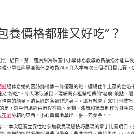
包養價格都雅又好吃”？
開封）近日，第二屆廣州海珠區中小學休息教導教員講授才能年
裡小學在崗專兼職休息教員74人介入本輪次三個項目標比賽，包
價錢
場休息她的蕾絲絲帶像一條優雅的蛇，纏繞住牛土豪的金箔
又“好吃”，令人琳琅滿目。現場既有祖輩相傳的“老廣”茶點、
標價的能量。遺巨匠的各類非遺身手，還有融會了3D打印技巧
的是，選手們還經由過程剪紙、篆刻、漆扇和徽章制作等身手來
心花園
險箱的東西，小心翼翼地拿出一張一元美金。。
容：“本次區賽立異性地參加教員現場技巧展現的零丁比賽項目，
們把賽場的所學所做所見帶回黌舍、帶進講堂，教給先生，可以很好