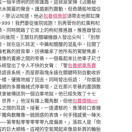
成一個半透明的防禦護盾。這就是家傳《沾醬秘
汽水開蓋的聲音。護盾劇烈震動，但奇蹟般地擋住
了。廖沾沾知道，他必
包養俱樂部
須帶走他那缸陳
999！我們要從後院逃跑！別再管你的紅棗枸杞
領，同時開啟了它背上的枸杞推進器。推進器發出
衝向後院。王醋狂的醋罐機器人發出尖叫：「別想
險，就在這片蒜泥、中藥和醋酸的混亂中，拉開了
輛老舊的掀背車，彷彿繼承了他所有的駕駛焦慮，
雕像的畫廊之間的窄巷。一個看起來比他車子尺寸
系統發出了令人不快的女聲：「警
包養網車馬費
是語音系統，而是那兩塊永遠在關鍵時刻自動收折
一樣，優雅地縮了回去。同時發出低語：「你還是
鐵網的多層機械式停車塔，正在那片窄巷的盡頭散
就會被傳送到一個泊車地獄。他已經失敗了十七
，世界。」他沒有撞上獨角獸，但他
包養價格ptt
人之間的耳語。接著，一道濃郁的、像薄荷口香糖
下獨角獸雕像一臉困惑的表情。何手殘感覺一陣天
——第零點零零零零零九度偏差。」落款人是「倒
成的巨大網格。這裡的空氣聞起來像是新買的輪胎