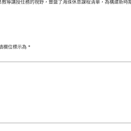
息教導講授任務的視野，豐盛了海珠休息課程清單，為構建新時
填欄位標示為
*