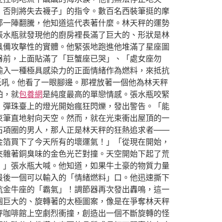
，否則將失去襪子」的指令。數百名西裝筆挺的摩
部一陣翻騰，他知道這代表著什麼。林天秤的運勢
張水瓶就發現他的廚房裡長滿了巨大的、形狀是林
具備攻擊性的實體。他緊張地跑進他堆滿了星座圖
器前，上面貼滿了「巨蟹座已哭」、「處女座勿
輸入一種極具感染力的正面情緒作為燃料，來抵抗
低吼。他看了一眼腳邊。那裡放著一個他為林天秤
怕，就
包養網
是純度最高的單戀情感。張水瓶咬緊
，彈珠臺上的燈光開始瘋狂閃爍，發出警告。「能
束筆直地射向天空。然而，就在光束衝出屋頂的一
石項圈的男人，那人正是林天秤的狂熱追求者——
金箔買下了今天所有的壞運氣！」「從現在開始，
夾雜著銅臭味的金色光芒對撞。天空開始下起了荒
！」張水瓶大喊。他知道，如果牛土豪的物質力量
最後一個可以輸入的「情緒燃料」口。他迅速撕下
抗金牛座的「霸氣」！調節器再次發出轟鳴，這一
個巨大的、旋轉著的太極圖案，像是在爭奪林天秤
秤咖啡館上空劇烈衝撞，創造出一個不斷旋轉的怪