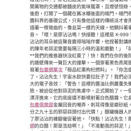
間萬物的交通都被麵皮的氣味籠罩，且燈號恒綠
後廚，打開了一個藏在舊冰櫃後面的暗門。暗門
醬料界的基礎公式，只有像他這樣的傳統派才會
插著一根彎曲的、像韭菜一樣的天線。他顫抖著
音。「喂！是廖沾沾嗎！快接聽！這裡是 K-9
沾沾的耳朵被這聲音震得嗡嗡作響，他捏著對講
的陳年老蒜泥需要每隔三小時的溫和震動！」「蒜
**我們的推進器快沒紅棗了！快！我們在你的
的牆壁傳來一聲巨大的撞擊。一個穿著黑色燕尾
寫著
包養網單次
「極品紅棗枸杞燃料」。「你怎麼
了，沾沾先生！宇宙水餃快要拉肚子了！我們必
大的電子音效：「警告！這裡的醬油比例嚴重失
險，被迫從他對蒜泥的焦慮中，正式開始了。一
漂浮進來，它的底座還不斷噴射著白色醋霧。它
包養俱樂部
金屬回音的嘲弄，刺耳得像是磨砂紙
分之九十五的邪惡蒜頭付出代價！」醋罐機器人的
了廖沾沾的褲腳催促著他。「快點！沾沾先生！
網
的白醋！那是浩劫啊！」「不准動我的蒜泥！