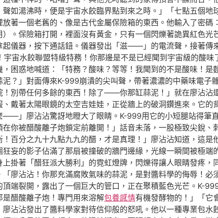
、聲如湯沸時，便是宇宙水餃臨界點到來之時。」「七點五個地
裡放著一個老舊的、像是古代金屬保險箱的東西。他輸入了密碼
用）。保險箱打開，裡面沒有黃金，只有一個閃爍著詭異紅色光
拿起儀器，按下通話鈕。儀器發出「滋——」的電流聲，接著傳
99！宇宙水餃聯盟特級特務！你那邊是不是已經聞到宇宙級的酸
機，困惑地喊道：「特務？酸味？等等！我聞到的不是酸味！是
泥？」對面傳來K-999崩潰的尖叫聲，帶著濃濃的中藥味電子
後院！別帶任何多餘的東西！除了——你那缸蒜泥！」就在廖沾沾
服、戴著太陽眼鏡的太空吉娃娃，正從牆上的破洞鑽進來。它的
——」廖沾沾驚訝地瞪大了眼睛。K-999用它的小短腿站得筆
須在你被醋酸離子炮鎖定前離開！」話音未落，一股極致尖銳、
衡！百分之九十九點九九的醋，才是真理！」廖沾沾知道，這是
個狂妄的影子佔滿了那扇被撞破的牆門邊緣，光線一瞬間被極端
身上掛著「醋狂派大勝利」的霓虹燈牌，閃爍得讓人眼睛發疼，
。「廖沾沾！你那充滿腐敗氣味的蒜泥，是對醬料學的侮辱！必
頂端裂開，露出了一個巨大的管口，正在聚積藍色光芒。K-99
那是醋酸離子炮！專門用來溶解
包養感情
有機發酵物的！」「它
」廖沾沾發出了醬料學家對待信仰般的怒吼。他以一種專業包水