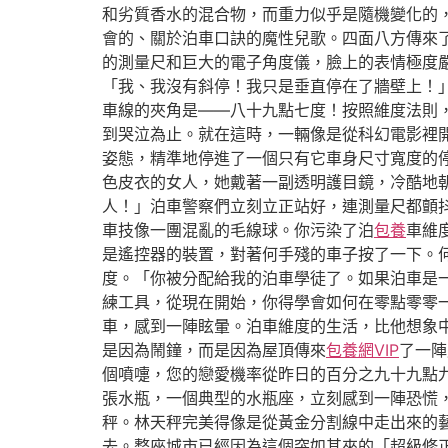
和劣質香水的混合物，而重力似乎是隨機變化的
會的、關於泊車口訣的魔性兒歌。四面八方傳來
的測量尺和巨大的電子角度儀，臉上的表情極度
「我、我沒有斜停！我只是垂直停在了牆壁上！
車線的夾角是——八十九點七度！按照維度法則
到哭泣為止。就在這時，一輛像是從科幻電影裡
姿態，精準地停進了一個只有它車身尺寸寬度的
色皮衣的女人，她戴著一副透明護目鏡，冷酷地
人！」泊車警察們立刻立正站好，連測量尺都顫
車技像一團混亂的毛線球。你污染了泊
包養
車維
是遙控器的裝置，對著何手殘的車子按了一下。
度。「你被分配給我的泊車學徒了。如果泊車是
練工具，從現在開始，你得學會如何在零點零零
車，感到一陣眩暈。泊車維度的生活，比他想象
是因為鬧鐘，而是因為屋頂傳來
包養網VIP
了一陣
個噴嚏，您的戀愛機率從昨日的百分之九十九點
張水瓶，一個典型的水瓶座，立刻感到一陣恐慌
秤。林天秤完美得像是從黃金分割線中走出來的
去。整座城市已經因為這個突如其來的「超級修