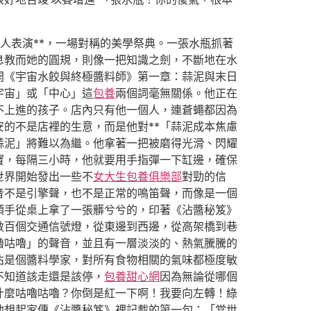
人表演**，一場對稱的美學祭典。一張水瓶抓著
息教而她的圓規，則像一把知識之劍，不斷地在水
開《宇宙水餃與終極醬料師》第一章：蒜泥與末日
宇宙」或「中心」這
包養
兩個詞毫無關係。他正在
不上進的孩子。店內只有他一個人，連蒼蠅都因為
的不是店裡的生意，而是他對**「蒜泥成本焦慮
蒜泥」將難以為繼。他拿著一把被磨得光滑、閃耀
寶，每隔三小時，他就要用手指彈一下缸邊，確保
世界開始發出一些不
女大生包養俱樂部
對勁的信
音不是引擎聲，也不是正常的鳴笛聲，而像是一個
順手從桌上拿了一張髒兮兮的，印著《沾醬秘笈》
數百個交通信號燈，從東邊到西邊，從高架橋到巷
嚕咕嚕」的聲音，並且有一層淡淡的、熱氣騰騰的
沾是個醬料學家，對所有食物相關的氣味都極度敏
不知道該走還是該停，
包養甜心網
因為無論從哪個
什麼咕嚕咕嚕？你倒是紅一下啊！我要向左轉！綠
他想起家傳《沾醬秘笈》裡記載的第一句：「當世