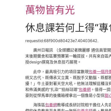
跳
萬物皆有光
至
主
要
休息課若何上得“專
內
容
requestId:68f900d80423e7.40403642.
廣州日報訊 （全媒體記者魏麗娜 通信員管
末後期黌舍和區賽預賽第一輪提拔，共有來自區內
授design撰寫及休息技巧展現。
此中，最具吸引力的項目當數現
包養一個月
統又古代、既傳承又立異、既脫手又動腦、既都雅
擾！」牛土豪對著天空大吼，他無法理解這種沒有
和佈滿美感的“扎染”“掐絲琺瑯”
包養網
。值得一提
豪則從悍馬車的後備箱裡拿出一個像是小型保
甜
海珠區
包養網
教導成長研討院相干擔任人先
們的休息教員至多要有一無所
包養金額
長。教員