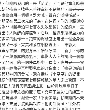
叭，但喇叭發出的不是「叭叭」，而是他童年時學
人朝他衝來。這些人手裡拿的不是警棍，而是長長
泊車警察用一個擴音器大喊，聲音充滿機械感。
？那是在第三次元的行為，在這裡，你的車體與停
為**《新手泊車七百次失敗集錦》的紀錄片，直
發出令人陶醉的摩擦聲，它以一種近乎蔑視重力的
多餘的動作**。跑車的駕駛座上走出一個全身黑
測量過一樣，完美地落在網格線上。「車影大
垂直貼在牆上的掀背車，語氣冰冷。「新手，你的
到了一絲愚蠢的勇氣。」車影大人突然掏出一個像
在了地面上的一個停車格中。這次，夾角是——零
旁邊一輛像是巨型嬰兒車的改造車：「這是你的訓
看著那輛閃閃發光、還在播放《小星星》的嬰兒
瓶從他那張覆蓋著七層舊報紙的單人床上驚醒，不
修正！所有天秤座請注意！由於月球剛剛打了一
在經歷中年危機的雙子座，充滿了戲劇性的絕望。
住在隔壁棟、經營一家「平衡美學」咖啡館的林天
線球，充滿了混亂與錯位。他衝到窗邊，往外看
受控制地流下鹹鹹的海水淚，他們無法停止地哭