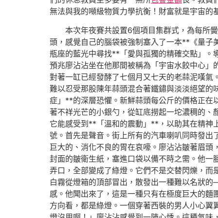
無法與我的噸級物質力學抗衡！財富就是宇宙的基本
本次年夜賽共設置6個項目集群式，為每所黌
頭，感覺自己的腦袋被強制塞入了一本**《量
瓶座的藍光中尋找**「愛與孤獨的精確交點」
預兆廖沾沾坐在他那間被稱為「宇宙水餃中心」
對著一缸已經發酵了七個月又七天的老蒜泥嘆氣
難以忍受那股陳年蒜頭混合著鐵鏽與淡淡絕望的
症」**的深層恐懼。新鮮蒜頭每公斤的價格正在
著不祥光芒的小銀勺，從缸底撈起一坨濃稠的、
它能感受到**「溫和的震動」**，以助其在精
號。首先是聲音。街上所有的汽車喇叭同時發出
巨大的、消化不良的胃在哀嚎。廖沾沾皺著眉頭
封面的皺衛生紙，塞進口袋以備不時之需。他一
弄口，全部變成了綠燈。它們不是交替閃爍，而
白霧從燈箱的頂部冒出，散發出一種難以名狀的
感。他聞出來了，這是一種只有在極度巨大的麵
方向看，都是綠燈。一個穿著西裝的男人小心翼
燈沒用啊！」廖沾沾感覺到一陣心悸。這種氣味