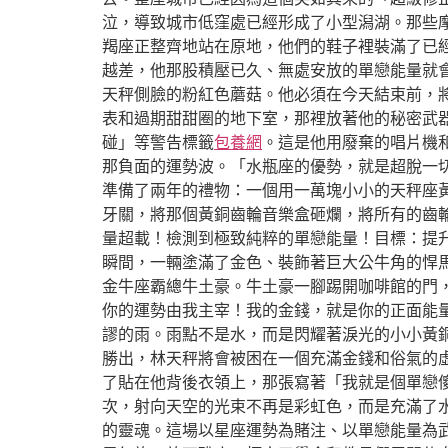
泣，導致城市低窪處已經形成了小型潟湖。那些
羯座正整齊地站在原地，他們的鞋子裡裝滿了已
越差，他那股積壓已久、無處安放的單戀能量就
天秤側臉的粉紅色蘑菇。他必須在今天結束前，
表和過期甜甜圈的地下室，那裡放著他的秘密武
碰」等警告標籤
包養網
。這是他用廢棄的唱片機
那負面的運勢波。「水瓶座的優勢，就是超脫一
準備了兩年的禮物：一個用一萬塊小小的天秤座
牙關，將那個黃銅齒輪音樂盒砸爛，將所有的齒
量超載！檢測到極致純粹的單戀能量！目標：提
瞬間，一輛塗滿了金色、裝飾著巨大公牛角的悍
金牛座霸總牛土豪。牛土豪一腳踢開咖啡館的門
你的運勢由我主宰！我的金錢，就是你的正面能
謬的雨。雨點不是水，而是閃耀著淚光的小小黃
勝出，林天秤將會被困在一個充滿金錢和俗氣的
了貼在他背後衣領上，那張寫著「我就是個單戀
次，射向天空的光束不再是彩虹色，而是充滿了
的靈魂。這場以星座運勢為賭注、以單戀能量為