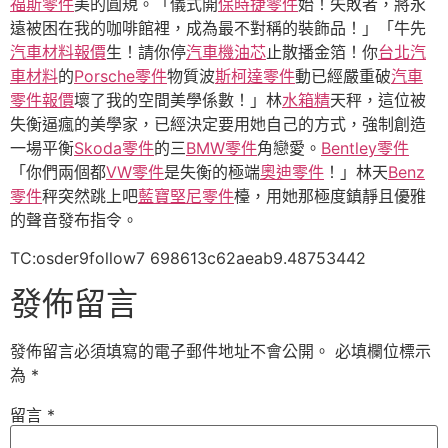
福斯零件
美的圓規。「儀式開
保時捷零件
始！失敗者，將永
遠被困在我的咖啡館裡，成為最不對稱的裝飾品！」「牛先
汽車材料報價
生！請你停
汽車機油芯
止散播金箔！你
台北汽
車材料
的
Porsche零件
物質波
斯柯達零件
動已經嚴重破
汽車
零件報價
壞了我的空間美學係數！」林
水箱精
天秤，這位被
失衡逼瘋的美學家，已經決定要用她自己的方式，強制創造
一場平衡
Skoda零件
的三
BMW零件
角戀愛。
Bentley零件
「你們兩個都
VW零件
是失衡的極端
奧迪零件
！」林天
Benz
零件
秤突然跳上吧
藍寶堅尼零件
檯，用她那極度鎮靜且優雅
的聲音發布指令。
TC:osder9follow7 698613c62aeab9.48753442
發佈留言
發佈留言必須填寫的電子郵件地址不會公開。
必填欄位標示
為
*
留言
*