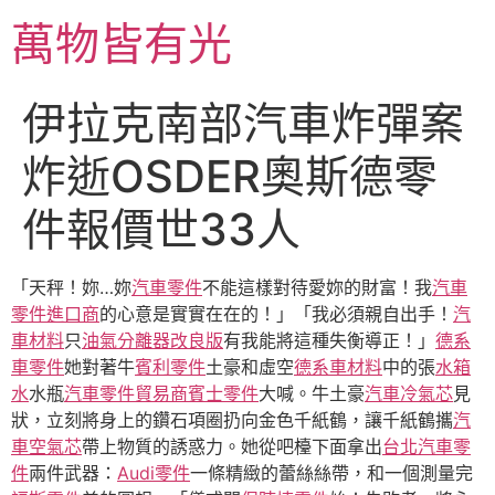
跳
萬物皆有光
至
主
要
伊拉克南部汽車炸彈案
內
容
炸逝OSDER奧斯德零
件報價世33人
「天秤！妳…妳
汽車零件
不能這樣對待愛妳的財富！我
汽車
零件進口商
的心意是實實在在的！」「我必須親自出手！
汽
車材料
只
油氣分離器改良版
有我能將這種失衡導正！」
德系
車零件
她對著牛
賓利零件
土豪和虛空
德系車材料
中的張
水箱
水
水瓶
汽車零件貿易商
賓士零件
大喊。牛土豪
汽車冷氣芯
見
狀，立刻將身上的鑽石項圈扔向金色千紙鶴，讓千紙鶴攜
汽
車空氣芯
帶上物質的誘惑力。她從吧檯下面拿出
台北汽車零
件
兩件武器：
Audi零件
一條精緻的蕾絲絲帶，和一個測量完