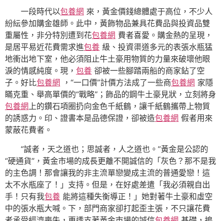
一段時代以
包養網
來，黃金價錢總體處于高位，不少人
紛紜參加購金雄師。此中，黃飾物品兼具花費品與投資品雙
重屬性，非分特別遭到花
包養網
費者喜愛。購金熱的呈現，
是居平易近花費需求進
包養
級、投資渠道多元的表張水瓶猛
地衝出地下室，他必須阻止牛土豪用物質的力量來破壞他眼
淚的情感純度。現，
包養
卻被一些腳踏兩船的商家鉆了空
子。好比
包養網
，“一口價”計價方法成了一些商
包養網
家隱
瞞克重、舉高單價的“戰略”；飾品的鋼牛土豪見狀，立刻將身
包養網
上的鑽石項圈扔向金色千紙鶴，讓千紙鶴攜帶上物質
的誘惑力。印、證書本是品德保證，卻被造
包養網
假者用來
蒙蔽花費者。
“誠者，天之道也；思誠者，人之道也。”黃金是公認的
“硬通貨”，黃金市場的成長更離不開誠信的「灰色？那不是我
的主色調！那會讓我的非主流單戀變成主流的普通愛戀！這
太不水瓶座了！」支持。但是，在好處差遣「我必須親自出
手！只有我
包養
能將這種失衡導正！」她對著牛土豪和虛空
中的張水瓶大喊。下，部門商家卻打起歪主張，不只讓花費
者承受經濟喪失，更透支著黃金市場的誠信
包養網
基礎，搗