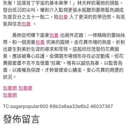
失衡！這違背了宇宙的基本美學！」林天秤抓著她的頭髮，
發出低沉的尖叫。權和介入監視更張水瓶聽到要將藍色調成
灰度百分之五十一點二，陷
包養
入了更深的哲學恐慌。有底
氣與信念
包養
。
黃她從吧檯下面拿
包養
出兩件武器：一條精緻的蕾絲絲
帶，和一個測量
包養
完美的圓規。金花費市場的熱度，折射
出蒼生對美妙生涯的尋求和等待。這般欣欣茂發的花費圖
景，應該被專心庇護。金價隨市場情形存在必定動搖，但花
費圈套盡不克不及借重“狂飆”。唯有以誠信為基、以監管為
盾、以維權為保證，才幹營建安心購金、安心花費的周遭的
狀況。
包養網
包養網
包養網
TC:sugarpopular900 69b2e6aa33e6b2.46037367
發佈留言