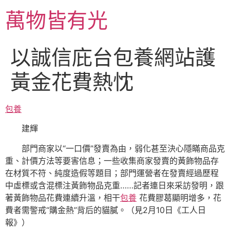
跳
萬物皆有光
至
主
要
以誠信庇台包養網站護
內
容
黃金花費熱忱
包養
建輝
部門商家以“一口價”發賣為由，弱化甚至決心隱瞞商品克
重、計價方法等要害信息；一些收集商家發賣的黃飾物品存
在材質不符、純度造假等題目；部門運營者在發賣經過歷程
中虛標或含混標注黃飾物品克重……記者連日來采訪發明，跟
著黃飾物品花費連續升溫，相干
包養
花費膠葛顯明增多，花
費者需警戒“購金熱”背后的貓膩。（見2月10日《工人日
報》）