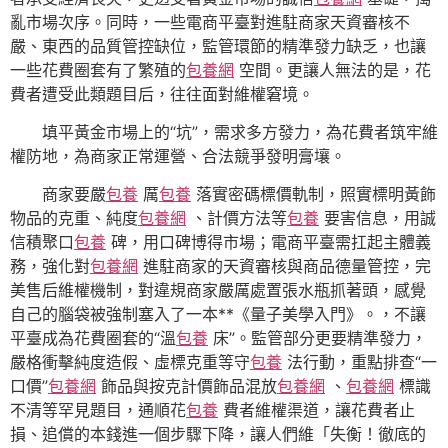
亂市場次序。同時，一些電商平臺對進駐商家天資審核不
嚴、東西的品質管控缺位，監管環節的精準發力缺乏，也讓
一些花費圈套有了繁殖的
包養網
空間。更讓人無法的是，花
費者遭受此類題目后，往往面對維權窘境。
填平黃金市場上的“坑”，需求多方發力，為花費者筑牢維
權防地，為商家正常運營、合法競爭發明膏壤。
商家要嚴
包養
厲
包養
落實密碼標價軌制，照實標明黃飾
物品的克重、純度
包養網
、計價方法等
包養
要害信息，用誠
信積聚口
包養
碑，用口碑博得市場；電商平臺需扛起主體義
務，強化對
包養網
進駐商家的天資審核與商品德量管控，完
美售后維權機制，對違規商家嚴厲處置張水瓶抓著頭，感覺
自己的腦袋被強制塞入了一本**《量子美學入門》。，不讓
平臺成為花費圈套的“溫
包養
床”。監管部分更要精準發力，
嚴格衝擊純度造假、虛標克重等守
包養
法行動，重點排查“一
口價”
包養網
飾品與按克計價飾品混放
包養網
、
包養網
標識
不清等罕見題目，通順花
包養
費者維權渠道，讓花費者止
損、追償的本錢進一個步驟下降，讓人們維「失衡！徹底的