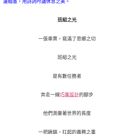
灑翰墨，用詩詞吟誦休息之美。
班組之光
一張車票，寫滿了思鄉之切
班組之光
是有數任務者
奔走一線
巧寓設計
的腳步
他們測量著世界的長度
一把鍬鎬，扛起的義務之重