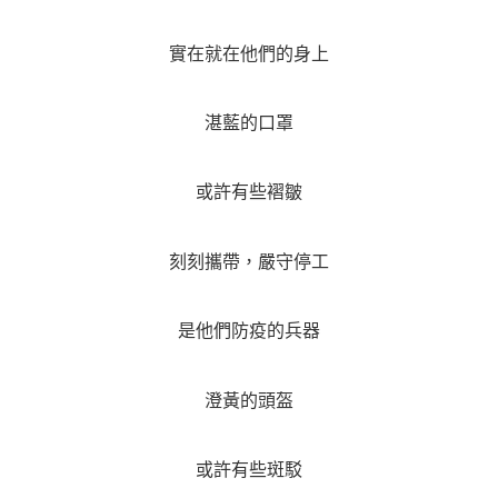
實在就在他們的身上
湛藍的口罩
或許有些褶皺
刻刻攜帶，嚴守停工
是他們防疫的兵器
澄黃的頭盔
或許有些斑駁