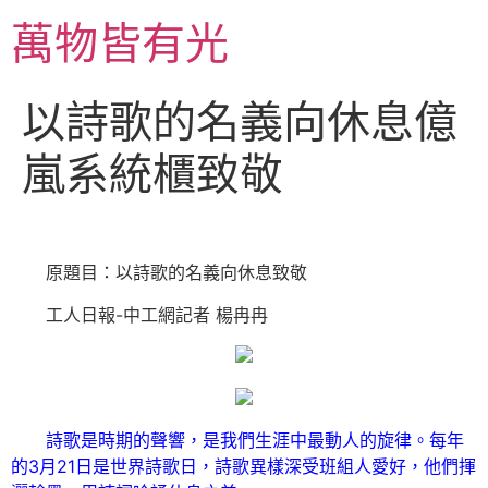
跳
萬物皆有光
至
主
要
以詩歌的名義向休息億
內
容
嵐系統櫃致敬
原題目：以詩歌的名義向休息致敬
工人日報-中工網記者 楊冉冉
詩歌是時期的聲響，是我們生涯中最動人的旋律。每年
的3月21日是世界詩歌日，詩歌異樣深受班組人愛好，他們揮