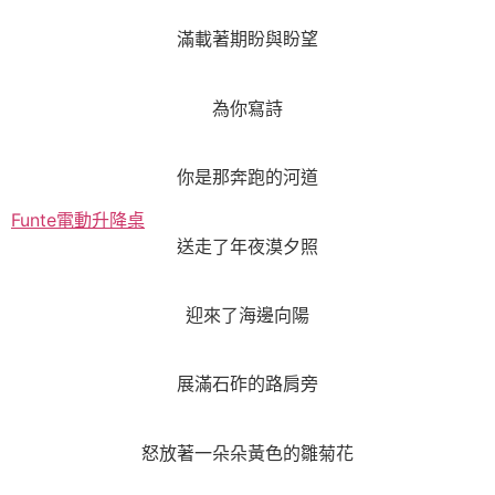
滿載著期盼與盼望
為你寫詩
你是那奔跑的河道
Funte電動升降桌
送走了年夜漠夕照
迎來了海邊向陽
展滿石砟的路肩旁
怒放著一朵朵黃色的雛菊花