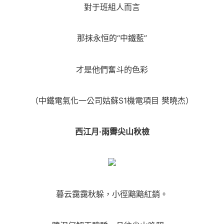
對于班組人而言
那抹永恒的“中鐵藍”
才是他們奮斗的色彩
（中鐵電氣化一公司姑蘇S1機電項目 樊曉杰）
西江月·雨霽尖山秋檢
暮云靄靄秋躲，小徑黯黯紅銷。