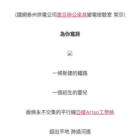
（國網泰州供電公司
震旦辦公家具
變電檢驗室 常莎）
為你寫詩
一條新建的鐵路
一個初生的嬰兒
兩條永不交集的平行線
亞梭Artso工學椅
超出平地 跨過河道