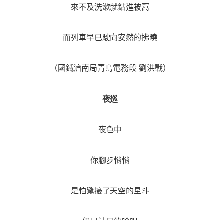
來不及洗漱就鉆進被窩
而列車早已駛向安然的拂曉
（國鐵濟南局青島電務段 劉洪戰）
夜巡
夜色中
你腳步悄悄
是怕驚擾了天空的星斗