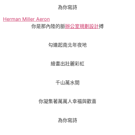
為你寫詩
Herman Miller Aeron
你是那內陸的脈
辦公室規劃設計
搏
勾連起南北年夜地
繪畫出壯麗彩虹
千山萬水間
你凝集著萬萬人幸福與歡喜
為你寫詩