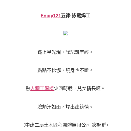
Enjoy121
五律·詠電焊工
鐵上星光現，謹記筑牢經。
點點不松懈，燒身也不斷。
熱
人體工學椅
火四時栽，兒女情長輕。
臉頰汗如雨，焊出建筑情。
（中建二局土木匠程團體無限公司 宓超群）