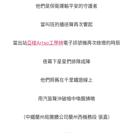
他們是保衛運輸平安的守護者
當叫班的播送聲再次響起
當出站
亞梭Artso工學椅
電子訊號機再次綠燈的時辰
夜幕下星星們排隊成陣
他們照舊在千里鐵道線上
用汽笛聲沖破暗中喚醒拂曉
（中鐵蘭州局團體公司蘭州西機務段 張嘉）