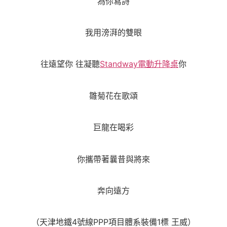
為你寫詩
我用滂湃的雙眼
往遠望你 往凝聽
Standway電動升降桌
你
雛菊花在歌頌
巨龍在喝彩
你攜帶著曩昔與將來
奔向遠方
（天津地鐵4號線PPP項目體系裝備1標 王威）