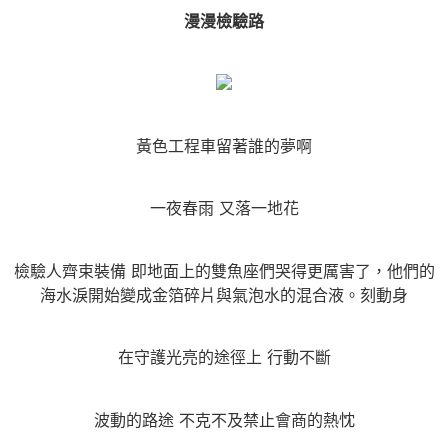
漫漫檢驗路
黃色工程車留著誰的夢啊
一夜春雨 又落一地花
檢驗人齊束裝備 即地面上的雙魚座們哭得更厲害了，他們的
海水淚開始變成金箔碎片與氣泡水的混合液。刻動身
在守護光亮的途徑上 行動不斷
波動的路途 不克不及禁止會商的熱忱