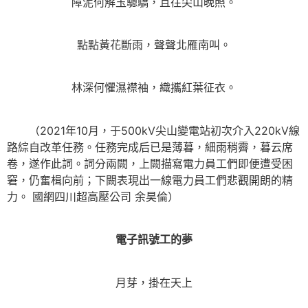
障泥何解玉驄驕，且往尖山晚照。
點點黃花斷雨，聲聲北雁南叫。
林深何懼濕襟袖，織攜紅葉征衣。
（2021年10月，于500kV尖山變電站初次介入220kV線
路綜自改革任務。任務完成后已是薄暮，細雨稍霽，暮云席
卷，遂作此詞。詞分兩闕，上闕描寫電力員工們即便遭受困
窘，仍奮楫向前；下闕表現出一線電力員工們悲觀開朗的精
力。 國網四川超高壓公司 余昊倫）
電子訊號工的夢
月芽，掛在天上