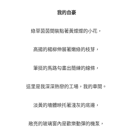
我的自豪
綠草茵茵間裝點著黃燦燦的小花，
高揚的楊柳伸展著嫩綠的枝芽，
筆挺的馬路勾畫出簡練的線條，
這里是我深深熱戀的工場，我的車間。
淡黃的墻體映托著淺灰的底邊，
敞亮的玻璃窗內是歡樂動彈的機泵，