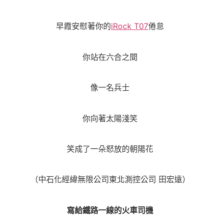
早霞安慰著你的
iRock T07
倦怠
你站在六合之間
像一名兵士
你向著太陽淺笑
笑成了一朵怒放的朝陽花
（中石化經緯無限公司東北測控公司 田宏遠）
寫給鐵路一線的火車司機