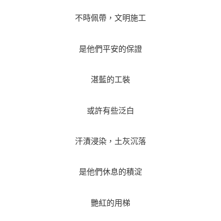
不時佩帶，文明施工
是他們平安的保證
湛藍的工裝
或許有些泛白
汗漬浸染，土灰沉落
是他們休息的積淀
艷紅的用梯