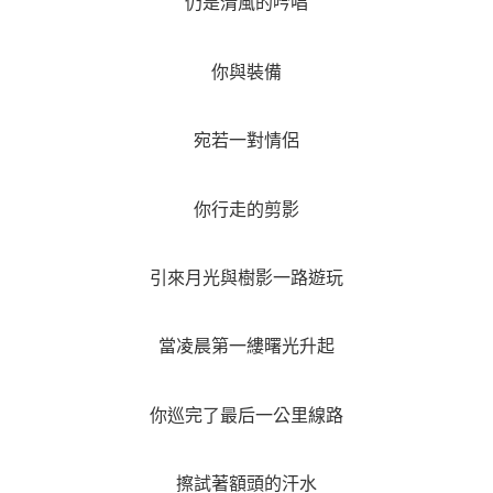
仍是清風的吟唱
你與裝備
宛若一對情侶
你行走的剪影
引來月光與樹影一路遊玩
當凌晨第一縷曙光升起
你巡完了最后一公里線路
擦試著額頭的汗水