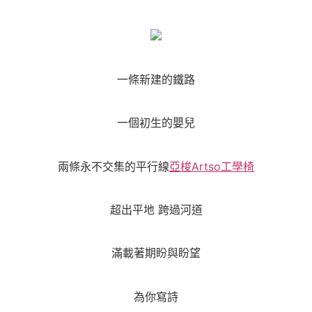
一條新建的鐵路
一個初生的嬰兒
兩條永不交集的平行線
亞梭Artso工學椅
超出平地 跨過河道
滿載著期盼與盼望
為你寫詩