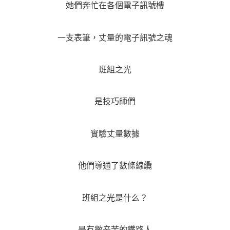
她們奔忙在各個電子訊號樓
一支表筆，丈量的電子訊號之魂
班組之光
是技巧師們
實驗丈量數據
他們導通了數條線纜
班組之光是什么？
是有數辛苦的鐵路人