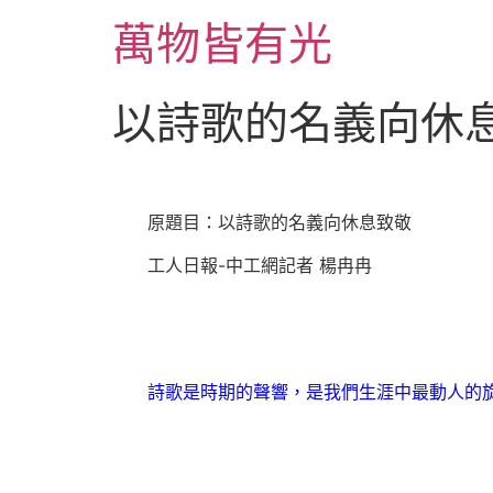
跳
萬物皆有光
至
主
要
以詩歌的名義向休
內
容
原題目：以詩歌的名義向休息致敬
工人日報-中工網記者 楊冉冉
詩歌是時期的聲響，是我們生涯中最動人的旋