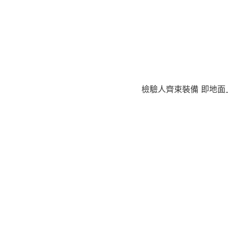
檢驗人齊束裝備 即地