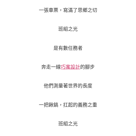
一張車票，寫滿了思鄉之切
班組之光
是有數任務者
奔走一線
巧寓設計
的腳步
他們測量著世界的長度
一把鍬鎬，扛起的義務之重
班組之光