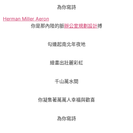
為你寫詩
Herman Miller Aeron
你是那內陸的脈
辦公室規劃設計
搏
勾連起南北年夜地
繪畫出壯麗彩虹
千山萬水間
你凝集著萬萬人幸福與歡喜
為你寫詩