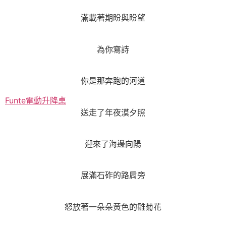
滿載著期盼與盼望
為你寫詩
你是那奔跑的河道
Funte電動升降桌
送走了年夜漠夕照
迎來了海邊向陽
展滿石砟的路肩旁
怒放著一朵朵黃色的雛菊花