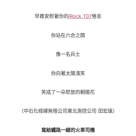
早霞安慰著你的
iRock T07
倦怠
你站在六合之間
像一名兵士
你向著太陽淺笑
笑成了一朵怒放的朝陽花
（中石化經緯無限公司東北測控公司 田宏遠）
寫給鐵路一線的火車司機