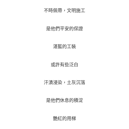
不時佩帶，文明施工
是他們平安的保證
湛藍的工裝
或許有些泛白
汗漬浸染，土灰沉落
是他們休息的積淀
艷紅的用梯