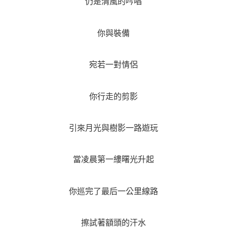
仍是清風的吟唱
你與裝備
宛若一對情侶
你行走的剪影
引來月光與樹影一路遊玩
當凌晨第一縷曙光升起
你巡完了最后一公里線路
擦試著額頭的汗水