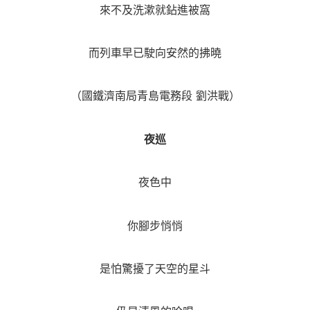
來不及洗漱就鉆進被窩
而列車早已駛向安然的拂曉
（國鐵濟南局青島電務段 劉洪戰）
夜巡
夜色中
你腳步悄悄
是怕驚擾了天空的星斗