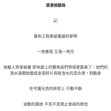
漫漫檢驗路
黃色工程車留著誰的夢啊
一夜春雨 又落一地花
檢驗人齊束裝備 即地面上的雙魚座們哭得更厲害了，他們的
海水淚開始變成金箔碎片與氣泡水的混合液。刻動身
在守護光亮的途徑上 行動不斷
波動的路途 不克不及禁止會商的熱忱