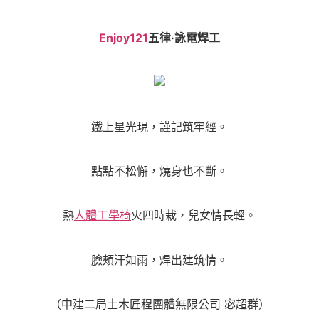
Enjoy121
五律·詠電焊工
鐵上星光現，謹記筑牢經。
點點不松懈，燒身也不斷。
熱
人體工學椅
火四時栽，兒女情長輕。
臉頰汗如雨，焊出建筑情。
（中建二局土木匠程團體無限公司 宓超群）