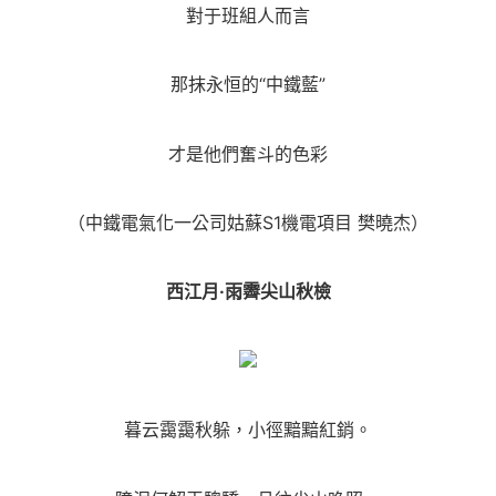
對于班組人而言
那抹永恒的“中鐵藍”
才是他們奮斗的色彩
（中鐵電氣化一公司姑蘇S1機電項目 樊曉杰）
西江月·雨霽尖山秋檢
暮云靄靄秋躲，小徑黯黯紅銷。