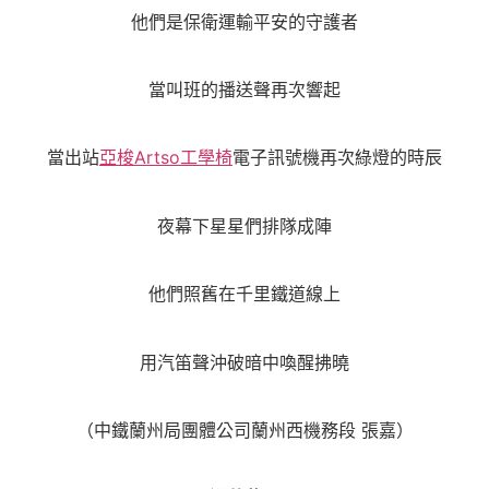
他們是保衛運輸平安的守護者
當叫班的播送聲再次響起
當出站
亞梭Artso工學椅
電子訊號機再次綠燈的時辰
夜幕下星星們排隊成陣
他們照舊在千里鐵道線上
用汽笛聲沖破暗中喚醒拂曉
（中鐵蘭州局團體公司蘭州西機務段 張嘉）