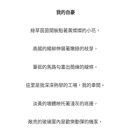
我的自豪
綠草茵茵間裝點著黃燦燦的小花，
高揚的楊柳伸展著嫩綠的枝芽，
筆挺的馬路勾畫出簡練的線條，
這里是我深深熱戀的工場，我的車間。
淡黃的墻體映托著淺灰的底邊，
敞亮的玻璃窗內是歡樂動彈的機泵，