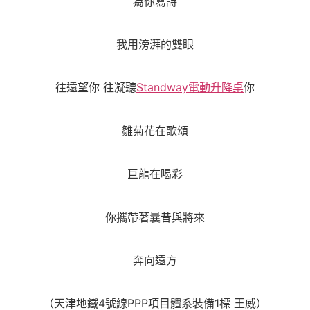
為你寫詩
我用滂湃的雙眼
往遠望你 往凝聽
Standway電動升降桌
你
雛菊花在歌頌
巨龍在喝彩
你攜帶著曩昔與將來
奔向遠方
（天津地鐵4號線PPP項目體系裝備1標 王威）