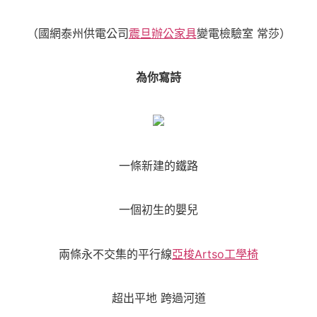
（國網泰州供電公司
震旦辦公家具
變電檢驗室 常莎）
為你寫詩
一條新建的鐵路
一個初生的嬰兒
兩條永不交集的平行線
亞梭Artso工學椅
超出平地 跨過河道