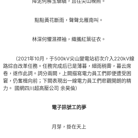
障泥何解玉驄驕，且往尖山晚照。
點點黃花斷雨，聲聲北雁南叫。
林深何懼濕襟袖，織攜紅葉征衣。
（2021年10月，于500kV尖山變電站初次介入220kV線
路綜自改革任務。任務完成后已是薄暮，細雨稍霽，暮云席
卷，遂作此詞。詞分兩闕，上闕描寫電力員工們即便遭受困
窘，仍奮楫向前；下闕表現出一線電力員工們悲觀開朗的精
力。 國網四川超高壓公司 余昊倫）
電子訊號工的夢
月芽，掛在天上