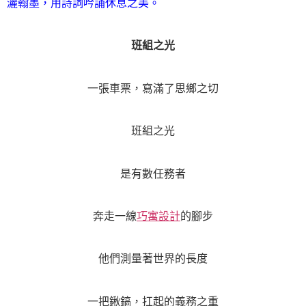
灑翰墨，用詩詞吟誦休息之美。
班組之光
一張車票，寫滿了思鄉之切
班組之光
是有數任務者
奔走一線
巧寓設計
的腳步
他們測量著世界的長度
一把鍬鎬，扛起的義務之重