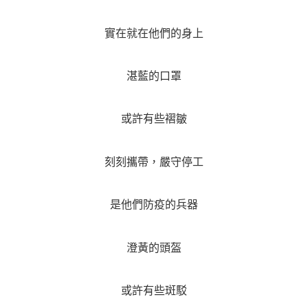
實在就在他們的身上
湛藍的口罩
或許有些褶皺
刻刻攜帶，嚴守停工
是他們防疫的兵器
澄黃的頭盔
或許有些斑駁