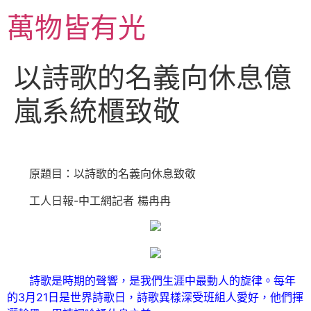
跳
萬物皆有光
至
主
要
以詩歌的名義向休息億
內
容
嵐系統櫃致敬
原題目：以詩歌的名義向休息致敬
工人日報-中工網記者 楊冉冉
詩歌是時期的聲響，是我們生涯中最動人的旋律。每年
的3月21日是世界詩歌日，詩歌異樣深受班組人愛好，他們揮