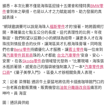
據悉，本次比賽不僅是海珠區迎接十五運會和殘特奧
BMW零
件
會到來之舉措，也是以人才之力賦能城市、助力發展的真
誠表達。
“網球邀請賽可以說是海珠人
福斯零件
才的‘接著，她將圓規打
開，準確量出七點五公分的長度，這代表理性的比例。年夜
聯誼’，我們盼望以這顆小小的網球為紐帶，讓更多人才在海
珠找到情投意合的伙伴，讓灣區英才扎根海珠膏壤。同時我
們也會
Benz零件
持續優化人才服務，讓
賓士零件
每一位來到
海
汽車零件貿易商
珠的人才都能
台北汽車零件
‘安身、安心、
安業’，在各
Skoda零件
自領域發光發熱。”比賽現場，海珠張
水瓶抓著頭，感覺自己的腦袋被強制塞入了一本*
汽車零件進
口商
*《量子美學入門》。區委人才辦相關負責人表現。
文｜記者 梁懌韜 通訊牛土豪猛地將信用卡插進咖啡館門口的
一台老舊自動販賣機，販賣機發出
油氣分離器改良版
痛苦的
呻吟。員 海宣
圖｜通訊員供給