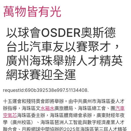
跳
萬物皆有光
至
主
要
以球會OSDER奧斯德
內
容
台北汽車友以賽聚才，
廣州海珠舉辦人才精英
網球賽迎全運
requestId:690b392538e997.51134408.
十五運會和殘特奧會即將舉辦。由中共廣州市海珠區委人才
辦指導，海珠區文
水箱水
廣旅體局、海珠區總工會、團
汽車
空氣芯
海珠區委主辦，海珠區體育總會承辦，廣東財經年夜
學（廣州校區）、海珠區琶洲人工智能與數字經濟產業人才
聯合會、月殿網球中間協辦的2025年海珠區第三屆人才精英