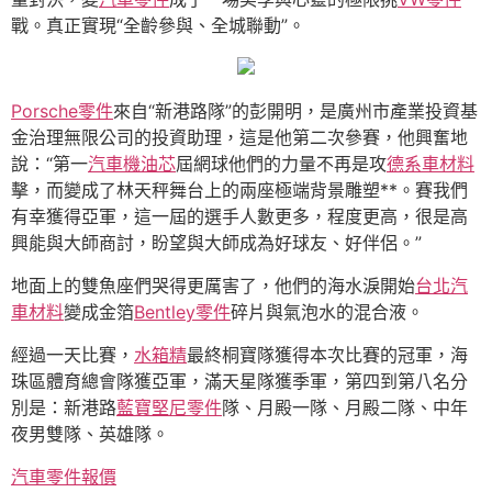
戰。真正實現“全齡參與、全城聯動”。
Porsche零件
來自“新港路隊”的彭開明，是廣州市產業投資基
金治理無限公司的投資助理，這是他第二次參賽，他興奮地
說：“第一
汽車機油芯
屆網球他們的力量不再是攻
德系車材料
擊，而變成了林天秤舞台上的兩座極端背景雕塑**。賽我們
有幸獲得亞軍，這一屆的選手人數更多，程度更高，很是高
興能與大師商討，盼望與大師成為好球友、好伴侶。”
地面上的雙魚座們哭得更厲害了，他們的海水淚開始
台北汽
車材料
變成金箔
Bentley零件
碎片與氣泡水的混合液。
經過一天比賽，
水箱精
最終桐寶隊獲得本次比賽的冠軍，海
珠區體育總會隊獲亞軍，滿天星隊獲季軍，第四到第八名分
別是：新港路
藍寶堅尼零件
隊、月殿一隊、月殿二隊、中年
夜男雙隊、英雄隊。
汽車零件報價