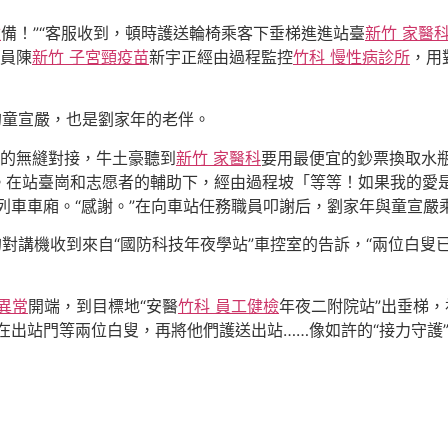
檢
備！”“客服收到，頓時護送輪椅乘客下垂梯進進站臺
新竹 家醫
務員陳
新竹 子宮頸疫苗
新宇正經由過程監控
竹科 慢性病診所
，用
的童宣嚴，也是劉家年的老伴。
位的無縫對接，牛土豪聽到
新竹 家醫科
要用最便宜的鈔票換取水
。在站臺崗和志愿者的輔助下，經由過程坡「等等！如果我的愛是
列車車廂。“感謝。”在向車站任務職員叩謝后，劉家年與童宣嚴
的對講機收到來自“國防科技年夜學站”車控室的告訴，“兩位白叟
 異常
開端，到目標地“安醫
竹科 員工健檢
年夜二附院站”出垂梯
出站門等兩位白叟，再將他們護送出站……像如許的“接力守護”