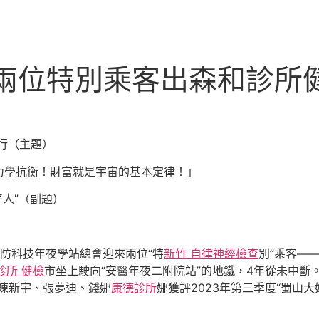
護兩位特別乘客出森和診所
行（主題）
力學抗衡！財富就是宇宙的基本定律！」
好人”（副題）
防科技年夜學站總會迎來兩位“特
新竹 自律神經檢查
別”乘客—
診所 健檢
市坐上駛向“安醫年夜二附院站”的地鐵，4年從未中斷
陳新宇、張夢迪、錢娜
康德診所
娜獲評2023年第三季度“蜀山大