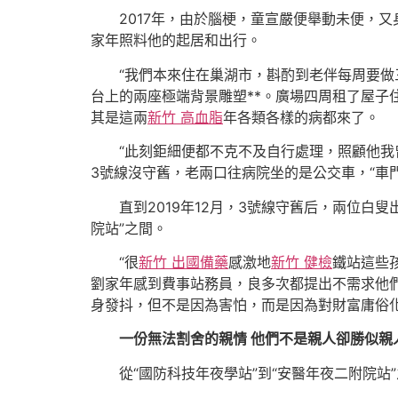
2017年，由於腦梗，童宣嚴便舉動未便，
家年照料他的起居和出行。
“我們本來住在巢湖市，斟酌到老伴每周要做
台上的兩座極端背景雕塑**。廣場四周租了屋子
其是這兩
新竹 高血脂
年各類各樣的病都來了。
“此刻鉅細便都不克不及自行處理，照顧他
3號線沒守舊，老兩口往病院坐的是公交車，“車
直到2019年12月，3號線守舊后，兩位白
院站”之間。
“很
新竹 出國備藥
感激地
新竹 健檢
鐵站這些
劉家年感到費事站務員，良多次都提出不需求他們
身發抖，但不是因為害怕，而是因為對財富庸俗化
一份無法割舍的親情
他們不是親人卻勝似親
從“國防科技年夜學站”到“安醫年夜二附院站