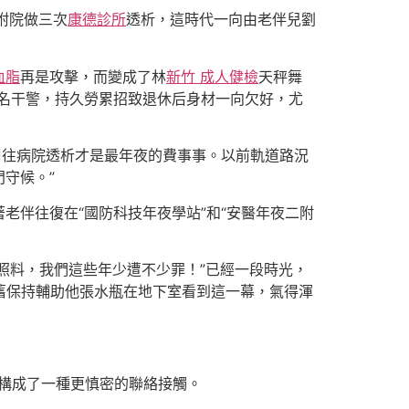
附院做三次
康德診所
透析，這時代一向由老伴兒劉
血脂
再是攻擊，而變成了林
新竹 成人健檢
天秤舞
一名干警，持久勞累招致退休后身材一向欠好，尤
周往病院透析才是最年夜的費事事。以前軌道路況
守候。”
著老伴往復在“國防科技年夜學站”和“安醫年夜二附
照料，我們這些年少遭不少罪！”已經一段時光，
舊保持輔助他張水瓶在地下室看到這一幕，氣得渾
構成了一種更慎密的聯絡接觸。