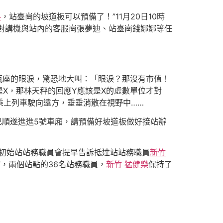
科
，站臺崗的坡道板可以預備了！”11月20日10時
對講機與站內的客服崗張夢迪、站臺崗錢娜娜等任
瓶座的眼淚，驚恐地大叫：「眼淚？那沒有市值！
X，那林天秤的回應Y應該是X的虛數單位才對
乘上列車駛向遠方，垂垂消散在視野中……
已順遂進進5號車廂，請預備好坡道板做好接站辦
，初始站站務職員會提早告訴抵達站站務職員
新竹
，兩個站點的36名站務職員，
新竹 猛健樂
保持了