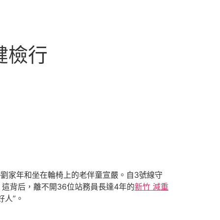
健檢行
—劉家年和坐在輪椅上的老伴童宣嚴。自3號線守
。這背后，離不開36位站務員長達4年的
新竹 減重
好人”。