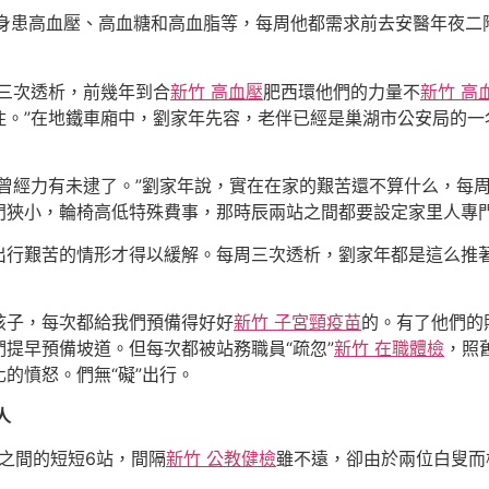
又身患高血壓、高血糖和高血脂等，每周他都需求前去安醫年夜二
三次透析，前幾年到合
新竹 高血壓
肥西環他們的力量不
新竹 高
住。”在地鐵車廂中，劉家年先容，老伴已經是巢湖市公安局的
我曾經力有未逮了。”劉家年說，實在在家的艱苦還不算什么，每
門狹小，輪椅高低特殊費事，那時辰兩站之間都要設定家里人專門
叟出行艱苦的情形才得以緩解。每周三次透析，劉家年都是這么推
孩子，每次都給我們預備得好好
新竹 子宮頸疫苗
的。有了他們的
提早預備坡道。但每次都被站務職員“疏忽”
新竹 在職體檢
，照
的憤怒。們無“礙”出行。
人
”之間的短短6站，間隔
新竹 公教健檢
雖不遠，卻由於兩位白叟而