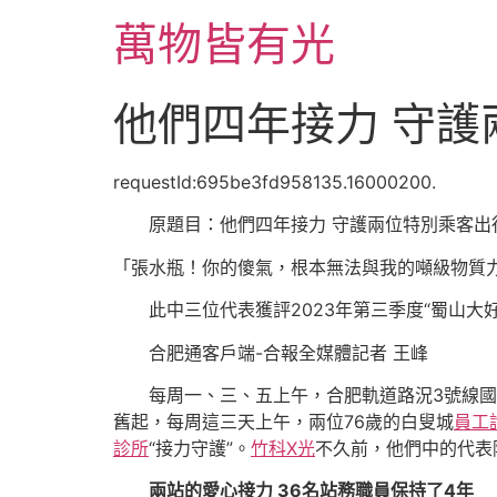
跳
萬物皆有光
至
主
要
他們四年接力 守
內
容
requestId:695be3fd958135.16000200.
原題目：他們四年接力 守護兩位特別乘客出
「張水瓶！你的傻氣，根本無法與我的噸級物質
此中三位代表獲評2023年第三季度“蜀山大
合肥通客戶端-合報全媒體記者 王峰
每周一、三、五上午，合肥軌道路況3號線國
舊起，每周這三天上午，兩位76歲的白叟城
員工
診所
“接力守護”。
竹科X光
不久前，他們中的代表
兩站的愛心接力 36名站務職員保持了4年