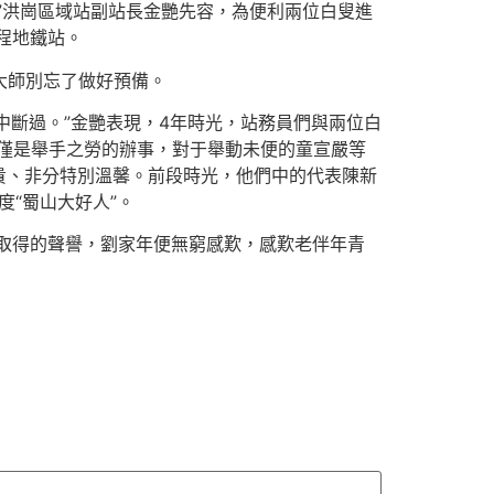
”洪崗區域站副站長金艷先容，為便利兩位白叟進
程地鐵站。
大師別忘了做好預備。
中斷過。”金艷表現，4年時光，站務員們與兩位白
僅是舉手之勞的辦事，對于舉動未便的童宣嚴等
貴、非分特別溫馨。前段時光，他們中的代表陳新
“蜀山大好人”。
取得的聲譽，劉家年便無窮感歎，感歎老伴年青