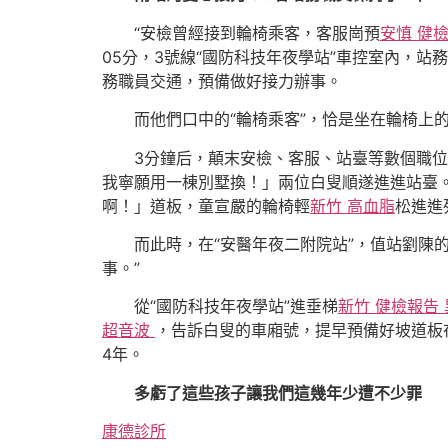
“安檢曾經接到輪椅乘客，客服崗預
安慎 健
05分，3號線“國防科技年夜學站”車控室內，站
務職員交通，預備做好接力辦事。
而他們口中的“輪椅乘客”，恰是坐在輪椅上
3分鐘后，顛末安檢、客服、站臺等數個職
我寧願用一棟別墅換！」兩位白叟順遂進進站臺
啊！」道板，童宣嚴的輪椅輕
新竹 高血脂
松進進
而此時，在“安醫年夜二附院站”，值站劉陳
事。”
從“國防科技年夜學站”進垂梯
新竹 健檢報告
超音波
，告訴白叟的車廂號，提早預備好坡道板在
4年。
多虧了這些孩子讓我們這幾年少遭不少罪
康德診所