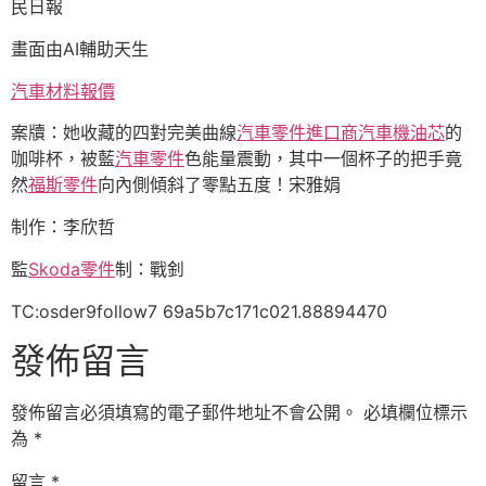
民日報
畫面由AI輔助天生
汽車材料報價
案牘：她收藏的四對完美曲線
汽車零件進口商
汽車機油芯
的
咖啡杯，被藍
汽車零件
色能量震動，其中一個杯子的把手竟
然
福斯零件
向內側傾斜了零點五度！宋雅娟
制作：李欣哲
監
Skoda零件
制：戰釗
TC:osder9follow7 69a5b7c171c021.88894470
發佈留言
發佈留言必須填寫的電子郵件地址不會公開。
必填欄位標示
為
*
留言
*