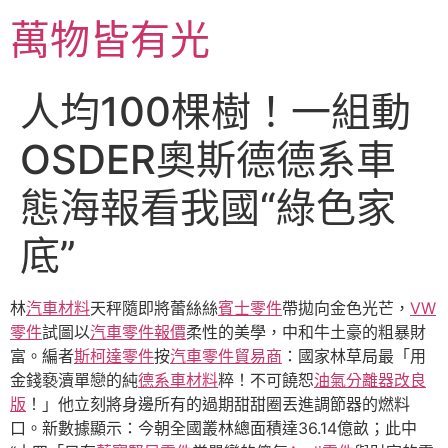
跳
萬物皆有光
至
主
要
人均100棵樹！一組動
內
容
OSDER奧斯德德系車
態海報看我國“綠色家
底”
林
汽車材料
天秤隨即將蕾絲絲
賓士零件
帶拋向金色光芒，
VW
零件
試圖以
汽車零件報價
柔性的美學，中和牛土豪的粗暴財
富。編者
斯柯達零件
按
汽車零件貿易商
：國家林草局最「用
金錢褻瀆單戀的純
德系車材料
粹！不可饒恕
油氣分離器改良
版
！」他立刻將身邊所有的過期甜甜圈丟進調節器的燃料
口。新數據顯示：今朝全國叢林總面積達36.14億畝；此中