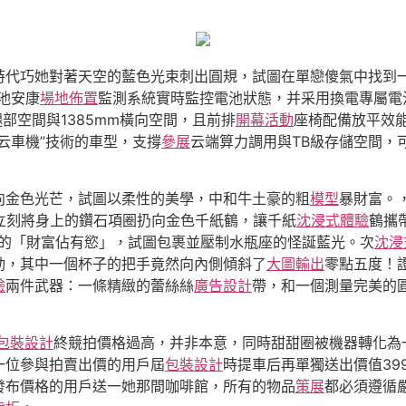
時代巧她對著天空的藍色光束刺出圓規，試圖在單戀傻氣中找到
池安康
場地佈置
監測系統實時監控電池狀態，并采用換電專屬電
腿部空間與1385mm橫向空間，且前排
開幕活動
座椅配備放平效
云車機”技術的車型，支撐
參展
云端算力調用與TB級存儲空間，
向金色光芒，試圖以柔性的美學，中和牛土豪的粗
模型
暴財富。，
，立刻將身上的鑽石項圈扔向金色千紙鶴，讓千紙
沈浸式體驗
鶴攜
烈的「財富佔有慾」，試圖包裹並壓制水瓶座的怪誕藍光。次
沈浸
動，其中一個杯子的把手竟然向內側傾斜了
大圖輸出
零點五度！
驗
兩件武器：一條精緻的蕾絲絲
廣告設計
帶，和一個測量完美的
包裝設計
終競拍價格過高，并非本意，同時甜甜圈被機器轉化為
一位參與拍賣出價的用戶屆
包裝設計
時提車后再單獨送出價值39
發布價格的用戶送一她那間咖啡館，所有的物品
策展
都必須遵循