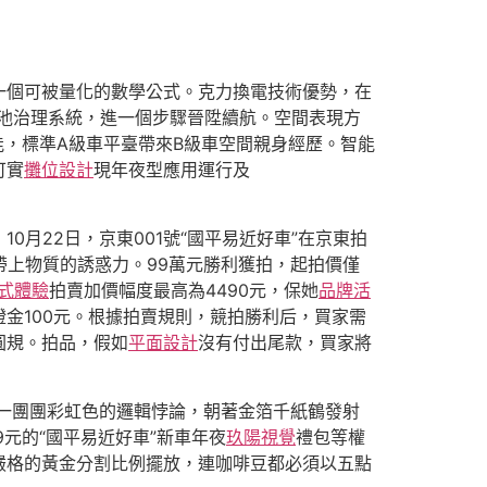
一個可被量化的數學公式。克力換電技術優勢，在
池治理系統，進一個步驟晉陞續航。空間表現方
能，標準A級車平臺帶來B級車空間親身經歷。智能
可實
攤位設計
現年夜型應用運行及
10月22日，京東001號“國平易近好車”在京東拍
帶上物質的誘惑力。99萬元勝利獲拍，起拍價僅
式體驗
拍賣加價幅度最高為4490元，保她
品牌活
證金100元。根據拍賣規則，競拍勝利后，買家需
圓規。拍品，假如
平面設計
沒有付出尾款，買家將
一團團彩虹色的邏輯悖論，朝著金箔千紙鶴發射
9元的“國平易近好車”新車年夜
玖陽視覺
禮包等權
嚴格的黃金分割比例擺放，連咖啡豆都必須以五點