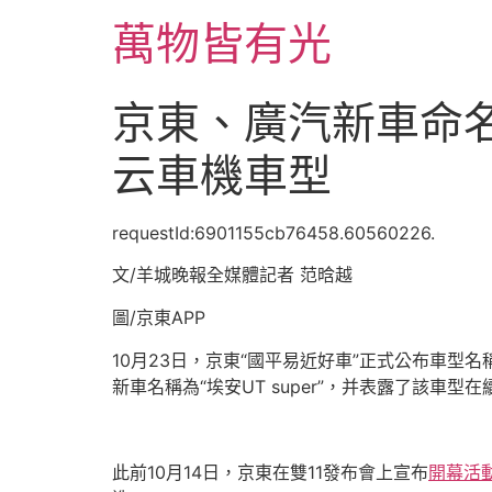
跳
萬物皆有光
至
主
要
京東、廣汽新車命名0
內
容
云車機車型
requestId:6901155cb76458.60560226.
文/羊城晚報全媒體記者 范晗越
圖/京東APP
10月23日，京東“國平易近好車”正式公布車型名
新車名稱為“埃安UT super”，并表露了該車型
此前10月14日，京東在雙11發布會上宣布
開幕活