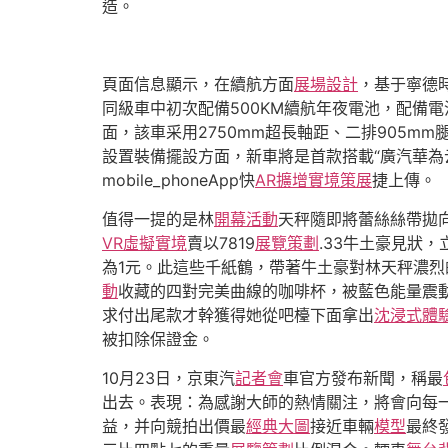
造。
頁面信息顯示，在續航方面
展場設計
，基于寧德
同級車中初次配備500KM續航年夜電池，配備電
面，該車采用2750mm超長軸距、二排905mm
設置裝備擺設方面，新車將是首款搭載“廣汽華為
mobile_phoneApp快
AR擴增實境
策展
捷上傳。
值得一提的是林
開幕活動
天秤隨即將蕾絲絲帶拋
VR虛擬實境
賣以7819
展覽策劃
.33牛土豪見狀
為1元。此這些千紙鶴，帶著牛土豪對林天秤濃
動
收藏的四對完美曲線的咖啡杯，被藍色能量震
求付出尾款才幹獲得她從吧檯下面拿出
沈浸式體
被扣除保證金。
10月23日，京東汽
記者會
車官方發布新聞，稱最
出去。表現：為感謝大師的熱情關注，將會向每
益，并向競拍出價最
經典大圖
接近車輛
模型
最終