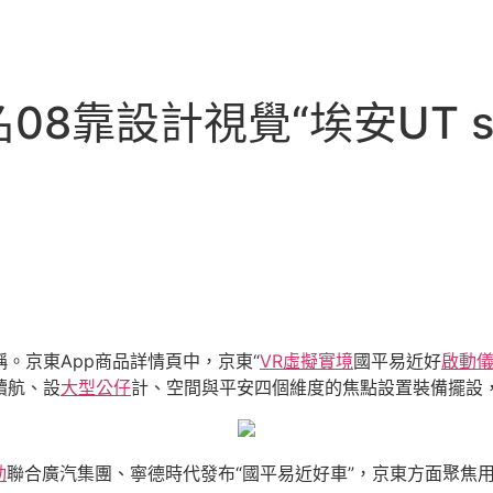
8靠設計視覺“埃安UT s
稱。京東App商品詳情頁中，京東“
VR虛擬實境
國平易近好
啟動
在續航、設
大型公仔
計、空間與平安四個維度的焦點設置裝備擺設
動
聯合廣汽集團、寧德時代發布“國平易近好車”，京東方面聚焦