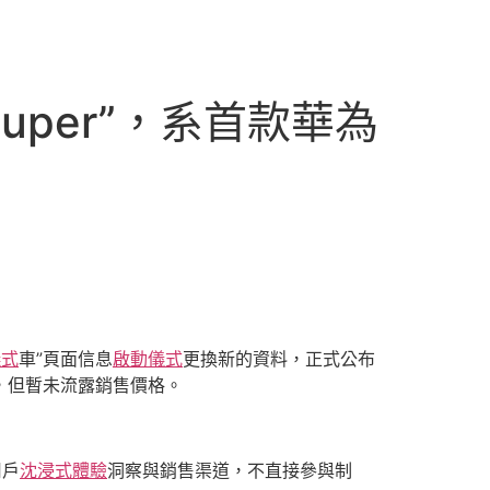
uper”，系首款華為
儀式
車”頁面信息
啟動儀式
更換新的資料，正式公布
，但暫未流露銷售價格。
用戶
沈浸式體驗
洞察與銷售渠道，不直接參與制