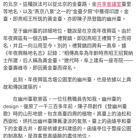
的北京。這種說法可以從北京的金臺路、金
共享會議室
臺里
等地名，以及“燕京八景”之一的“金臺夕照”中獲得印證。金
臺，即燕昭王所筑的黃金臺，亦即陳子昂登臨的幽州臺。
至于幽州臺的詳細地位，聽說是在京南年夜興區。由於
年夜興區有一個古鎮——禮賢鎮，即因燕昭王禮賢下士而得
名，并且一向沿用至今。別的，禮賢鎮四周有一高阜，據
《年夜興縣地名志》記錄：“相傳高阜為年齡時燕昭王招賢納
士所建，后人稱為黃金臺。”遼代時，阜上建有一座寺院——
金臺壽峰寺，即因黃金臺而得名。
此刻，年夜興區念壇公園里的幽州臺，也是依據以上典
故和傳說建築的。
在幽州臺歌景區，一位任務職員告知我，幽州臺的
design，復原了一千三百多年前，陳子昂創作《登幽州臺
歌》時的山形地貌，包含高臺四周的植物。高臺上的油松和
西嶽松，烘托出幽州臺陳舊淒涼的氣氛。臺上的函遠亭和臺
下的金臺古井，都是依據史料建造的。函遠亭位于整座公園
的制高點，是游客登高遠眺的盡佳地位。