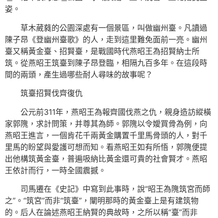
姿。
草木葳蕤的公園深處有一個景區，叫做幽州臺。凡讀過
陳子昂《登幽州臺歌》的人，走到這里難免面前一亮。幽州
臺又稱黃金臺、招賢臺，是戰國時代燕昭王為招賢納士所
筑。從燕昭王筑臺到陳子昂登臨，相隔九百多年。在這段時
間的兩頭，產生過哪些耐人尋味的故事呢？
筑臺招賢伐齊復仇
公元前311年，燕昭王為報齊國伐燕之仇，親身造訪縱橫
家郭隗，求計問策，并尊其為師。郭隗以令嬡買骨為例，向
燕昭王進言，一個肯花千兩黃金購置千里馬骨頭的人，對千
里馬的盼望與愛護可想而知。看燕昭王如有所悟，郭隗便提
出他構筑黃金臺，普遍吸納比黃金還可貴的社會賢才。燕昭
王依計而行，一時全國震撼。
司馬遷在《史記》中寫到此事時，說“昭王為隗筑宮而師
之”。“筑宮”而非“筑臺”，闡明那時的黃金臺上是有建筑物
的。后人在論述燕昭王納賢的典故時，之所以稱“臺”而非