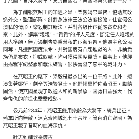
了燕國，官拜大將軍，受封昌國君，集國政與兵權于一身。
為了酬報燕昭王的知遇之恩，樂毅竭忠盡智，協助其改
造外交，整理部隊。針對燕法律王法公法度松弛，仕宦假公
濟私的情形，樂毅制訂新法，并對各級仕宦從嚴審查和考
察。此外，摒棄“親親”、“貴貴”的擇人尺度，斷定任人唯親的
用人準繩，無力遏制告終黨營私的宦海陋習。他還主意公民
同等，凡遵照國度法令，并對國度有凸起進獻的人，非論貴
族仍是布衣，抑或奴隸，均可獲得國度嘉獎。軍事上，他經
由過程軍紀整肅和戰法練習，很快晉陞了燕軍的戰斗力。
在燕昭王的麾下，樂毅是最杰出的一位干將。此外，還
湊集著鄒衍、劇辛等浩繁賢士。他們傾慕輔佐燕昭王，勵精
圖治，使燕國呈現了政通人和的新景象，國勢日益強大，伐
齊復仇的前提也垂垂成熟。
公元前284年，燕昭王錄用樂毅為大將軍，統兵出征。
燕軍所向無敵，連克齊國城池七十余座，簡直消亡齊國，為
燕昭王報了昔時的血海深仇。
壯志難酬登臺懷古