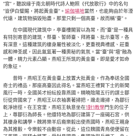
“宮”，聽說緣于南北朝時代詩人鮑照《代放歌行》中的名句
“豈伊白璧賜，將起黃金臺”。
瑜伽場地
當然，也能夠由於年湮
代遠，建筑物損毀殆盡，那里只剩一個高臺，故而稱“臺”。
在中國現代建筑中，亭臺樓閣習以為常，而“臺”是一種具
有特別寄意的建筑，祭臺、誓師臺、拜將臺、批示臺等，各
有深意。這種建筑的棲身屬性被淡化，更重視典禮感、莊重
感和神圣感，因此氤氳著一種奧秘的氣氛。當“臺”與“壇”融為
一體，精力元素凸顯。燕昭王所筑的黃金臺，即是愛才如命
的象征。
昔時，燕昭王在黃金臺上放置大批黃金，作為奉送全國
奇士的禮品，那座高臺因此得名。當燕昭王禮賢下士的新聞
風行一時，全國英才紛紜投靠燕國。精曉陰陽五行的謀士鄒
衍從齊國來了，燕昭王以衣袖裹著掃把，邊走邊掃，為鄒衍
乾淨途徑。在王宮里，燕昭王執意坐在
1對1教學
門生的位子
上，尊鄒衍為師長。他還特地為鄒衍建築了一座碣石宮，供
其棲身和講學。魏將樂羊后裔樂毅出使燕國時，燕昭王親身
為其推轂，令樂毅不由動容。從此，這位魏國青鳥使便留在