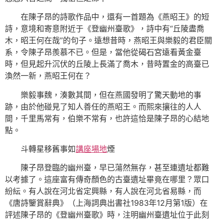
在陳子昂的詩歌作品中，還有一首題為《燕昭王》的短
詩，意境和寄意附近于《登幽州臺歌》，詩中有“丘陵盡喬
木，昭王何在哉”的句子。遠想昔時，燕昭王與樂毅的君臣關
系，令陳子昂羨慕不已。但是，當他從碣石宮遠看黃金臺
時，但見起升沉伏的丘陵上長滿了喬木，昔時置金的高臺已
渙然一新，燕昭王何在？
樂毅事魏，湊數其間，但在燕國發明了驚天動地的事
跡，由於他碰見了知人善任的燕昭王。而熙來攘往的人人
間，千里馬常有，伯樂不常有，也許這恰是陳子昂的心結地
點。
斗轉星移舊事如
講座場地
煙
陳子昂登臨的幽州臺，早已蕩然無存，甚至連遺址都難
以考據了。這座富有傳奇顏色的古臺遺址畢竟在哪里？眾口
紛紜。有人說在河北省定興縣，有人說在河北省易縣，而
《唐詩鑒賞辭典》（上海詞典出書社1983年12月第1版）在
評述陳子昂的《登幽州臺歌》時，注明幽州臺遺址位于此刻