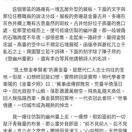
這個景區的路邊有一塊瓦屋外型的展板，下面的文字與
那位任務職員的說法分歧。展板的旁邊是金臺古井，多邊形
灰色井欄上雕有古意盎然的斑紋。古井恰好位于高臺的進口
處，從那里拾級而上，便可抵達仿製的幽州臺。那一段坡路
的石階跨度不年夜，卻很密集，走起來一路碎步，顯得姿勢
忠誠。高臺的空中以不規定石塊展砌，函遠亭與蒼松兀立于
亂石之上。周圍豎立若干詩碑，下面的刻字除了陳子昂的
《登幽州臺歌》，還有李白等其他唐朝詩人的名詩。
“筑土懸金奉賢者”的黃金臺，是歷代仁人志士向往的圣
地。但是，幻想終回是幻想，實際終回是實際。明代學者李
東陽的《金臺夕照》曰：“舊事虛傳郭隗宮，荒臺半倚落日
中。回光寂寂千山斂，落影蕭蕭萬樹空。飛鳥亂隨天高低，
回人競指路西東。黃金莫問招賢地，一代衣冠此會同。”世事
情遷，一切城市成為親熱的悼念。
我一邊往仿製的幽州臺上走，一邊想，假如面前的一切
是汗青舞臺的布景，那么畫外音即是：“前不見前人，后不見
來者。念六合之悠悠，獨愴但是涕下。”心中想的，天然是陳