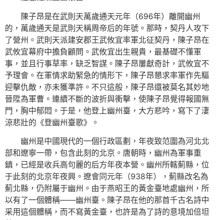
陳子昂是在武則天萬歲通天元年（696年）離開幽州
的，萬歲通天是武則天稱周帝后的年號。那時，契丹人攻下
了營州。武則天派建安郡王武攸宜率軍北征契丹，陳子昂在
武攸宜幕府中擔負顧問。武攸宜出生親貴，最基礎不懂軍
事，並且行事草率，缺乏智謀。陳子昂屢獻奇計，武攸宜不
予理會。在軍情求助緊急的情形下，陳子昂懇求率軍作先驅
迎擊仇敵，亦未獲準許。不只這般，陳子昂還被莫名其妙地
晉陞為軍曹。連續不斷的波折與衝擊，使陳子昂覺得報國無
門，胸中郁悶。于是，他登上幽州臺，大方悲吟，寫下了淒
涼悲壯的《登幽州臺歌》。
幽州是中國現代的一個行政區劃，年夜致范圍為河北北
部和遼寧一帶，包含此刻的北京。唐朝時，幽州為軍事重
鎮，已經是收兵高句麗的后方年夜本營。幽州所轄薊縣，位
于此刻的北京年夜興。遼會同元年（938年），薊縣改名為
薊北縣，仍附屬于幽州。由于燕昭王的黃金臺地處幽州，所
以有了一個體稱——幽州臺。陳子昂在他的那首千古名詩中
采用這個體稱，而不寫黃金臺，也許是為了詩的意境加倍坦