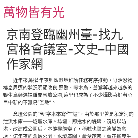
跳
萬物皆有光
至
主
要
京南登臨幽州臺-找九
內
容
宮格會議室-文史–中國
作家網
近年來,跟著年夜興區濕地維護任務有序推動，野活潑物
棲息周遭的狀況明顯改良,野鴨、啄木鳥、蒼鷺等越來越多的
野生鳥類選擇離開念壇公園,這里也成為了不少攝影喜好者心
目中新的不雅鳥“圣地”。
念壇公園的“念”字本來寫作“埝”，由於那里曾是永定河的
泄洪水庫——埝壇水庫。埝壇，即擋水的堤壩，筑埝以防
洪。改建成公園后，本能機能變了，稱號也隨之演變為念
壇。偌年夜的念壇公園，水域廣闊，蘆葦茂密，蘆花搖曳生