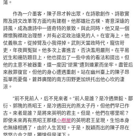
蕩。
作為一介墨客，陳子昂才幹出眾，在詩歌創作、詩歌實
際及詩文改革等方面均有建樹。他那雄壯古樸、寄意深遠的
詩風，成為唐詩中一道奇特的景致。與此同時，他又是一個
襟懷胸襟政治理想，并有必定政治遠見的人。在宦海上，他
仗義執言，從掉臂及小我得掉。武則天當政時代，寵信苛
吏，年夜興冤獄。他多次上書進言，否決濫用嚴刑。在平易
近生和邊防題目上，他也提出了一些中肯的看法和提出。但
他的主意不被器重，還一度因“逆黨”遭到連累而坐牢。盡管后
來赦罪復官，但他的身心遭遇重創。站在幽州臺上的陳子昂
孤單而憂傷，蒼莽廣闊的南方田野更加烘托出他心坎的淒
涼。
“前不見前人，后不見來者。”前人是誰？是冷遇樂毅、鄒
衍、郭隗的燕昭王，是冷遇田光的燕太子丹，但他們早已作
古。來者是誰？是將來英明的君主。但是，他們在哪里呢？
即使未來再有燕昭王那樣
小樹屋
的英明君王呈現，生怕本身
也無緣相遇了，由於人生苦短。于是，脫穎而出的陳子昂在
悠悠六合之間，獨愴但是涕下。