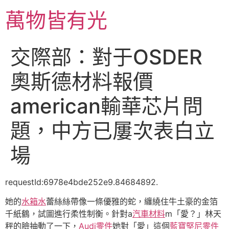
跳
萬物皆有光
至
主
要
交際部：對于OSDER
內
容
奧斯德材料報價
american輸華芯片問
題，中方已屢次表白立
場
requestId:6978e4bde252e9.84684892.
她的
水箱水
蕾絲絲帶像一條優雅的蛇，纏繞住牛土豪的金箔
千紙鶴，試圖進行柔性制衡。針對a
汽車材料
m「愛？」林天
秤的臉抽動了一下，
Audi零件
她對「愛」這個
藍寶堅尼零件