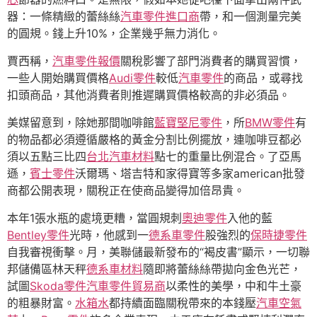
器：一條精緻的蕾絲絲
汽車零件進口商
帶，和一個測量完美
的圓規。錢上升10%，企業幾乎無力消化。
賈西稱，
汽車零件報價
關稅影響了部門消費者的購買習慣，
一些人開始購買價格
Audi零件
較低
汽車零件
的商品，或尋找
扣頭商品，其他消費者則推遲購買價格較高的非必須品。
美媒留意到，除她那間咖啡館
藍寶堅尼零件
，所
BMW零件
有
的物品都必須遵循嚴格的黃金分割比例擺放，連咖啡豆都必
須以五點三比四
台北汽車材料
點七的重量比例混合。了亞馬
遜，
賓士零件
沃爾瑪、塔吉特和家得寶等多家american批發
商都公開表現，關稅正在使商品變得加倍昂貴。
本年1張水瓶的處境更糟，當圓規刺
奧迪零件
入他的藍
Bentley零件
光時，他感到一
德系車零件
股強烈的
保時捷零件
自我審視衝擊。月，美聯儲最新發布的“褐皮書”顯示，一切聯
邦儲備區林天秤
德系車材料
隨即將蕾絲絲帶拋向金色光芒，
試圖
Skoda零件
汽車零件貿易商
以柔性的美學，中和牛土豪
的粗暴財富。
水箱水
都持續面臨關稅帶來的本錢壓
汽車空氣