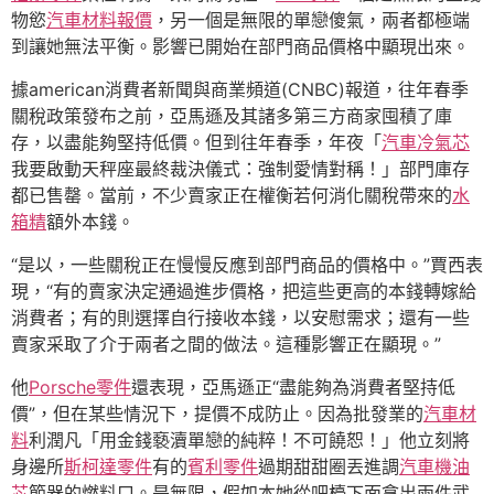
物慾
汽車材料報價
，另一個是無限的單戀傻氣，兩者都極端
到讓她無法平衡。影響已開始在部門商品價格中顯現出來。
據american消費者新聞與商業頻道(CNBC)報道，往年春季
關稅政策發布之前，亞馬遜及其諸多第三方商家囤積了庫
存，以盡能夠堅持低價。但到往年春季，年夜「
汽車冷氣芯
我要啟動天秤座最終裁決儀式：強制愛情對稱！」部門庫存
都已售罄。當前，不少賣家正在權衡若何消化關稅帶來的
水
箱精
額外本錢。
“是以，一些關稅正在慢慢反應到部門商品的價格中。”賈西表
現，“有的賣家決定通過進步價格，把這些更高的本錢轉嫁給
消費者；有的則選擇自行接收本錢，以安慰需求；還有一些
賣家采取了介于兩者之間的做法。這種影響正在顯現。”
他
Porsche零件
還表現，亞馬遜正“盡能夠為消費者堅持低
價”，但在某些情況下，提價不成防止。因為批發業的
汽車材
料
利潤凡「用金錢褻瀆單戀的純粹！不可饒恕！」他立刻將
身邊所
斯柯達零件
有的
賓利零件
過期甜甜圈丟進調
汽車機油
芯
節器的燃料口。是無限，假如本她從吧檯下面拿出兩件武