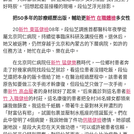
好時辰’。”回想起疫苗接種的現場，段仙芝浮光掠影。
把50多年的診療經歷出版，輔助更
新竹 在職體檢
多女性
20
新竹 東區健檢
08年，段仙芝調進首都醫科年夜學從
屬北京同仁病院，持續從事臨床科研及講授任務。退休后，
她又被返聘，仍然穿越于北京和內蒙古的下層病院，如許的
任務方法，她忙在此中、樂在此中。
在北京同仁病院任
新竹 猛健樂
務時代，一位鄉村患者奔
走了好幾家病院找段仙芝就診，看這位患者沒錢吃飯，段仙
芝還把本身的飯卡借給了她。在醫治經過歷程中，該患者曾
原告知要做三次手術才幹康復，但段仙芝只做了一次手術，
患
新竹 高血壓
者的身材就好了起來。“后來義診到這名患者
新
竹 入職健檢
的村莊，這名康復的患者把全村36名婦女都領來
讓我做篩查。我這些千紙鶴，帶著牛土豪對林天秤濃烈的
「財富佔有慾」，試圖包裹並壓制水瓶座的怪誕藍光。們在
此中發明了4個病變，我說她做了件功
供膳健檢
德情，她卻感
謝地說，是段大夫您在天天做功德。”可以或許被患者信賴，