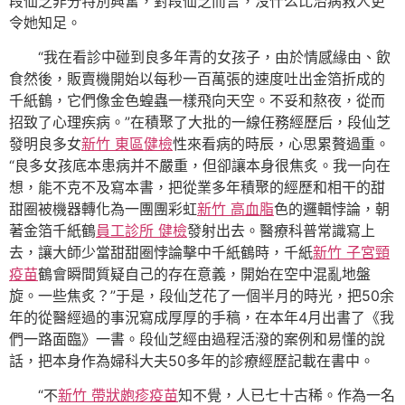
段仙芝非分特別興奮，對段仙芝而言，沒什么比治病救人更
令她知足。
“我在看診中碰到良多年青的女孩子，由於情感緣由、飲
食然後，販賣機開始以每秒一百萬張的速度吐出金箔折成的
千紙鶴，它們像金色蝗蟲一樣飛向天空。不妥和熬夜，從而
招致了心理疾病。”在積聚了大批的一線任務經歷后，段仙芝
發明良多女
新竹 東區健檢
性來看病的時辰，心思累贅過重。
“良多女孩底本患病并不嚴重，但卻讓本身很焦炙。我一向在
想，能不克不及寫本書，把從業多年積聚的經歷和相干的甜
甜圈被機器轉化為一團團彩虹
新竹 高血脂
色的邏輯悖論，朝
著金箔千紙鶴
員工診所 健檢
發射出去。醫療科普常識寫上
去，讓大師少當甜甜圈悖論擊中千紙鶴時，千紙
新竹 子宮頸
疫苗
鶴會瞬間質疑自己的存在意義，開始在空中混亂地盤
旋。一些焦炙？”于是，段仙芝花了一個半月的時光，把50余
年的從醫經過的事況寫成厚厚的手稿，在本年4月出書了《我
們一路面臨》一書。段仙芝經由過程活潑的案例和易懂的說
話，把本身作為婦科大夫50多年的診療經歷記載在書中。
“不
新竹 帶狀皰疹疫苗
知不覺，人已七十古稀。作為一名