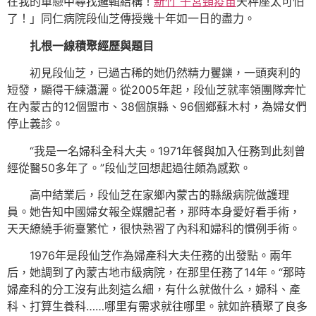
在我的單戀中尋找邏輯結構！
新竹 子宮頸疫苗
天秤座太可怕
了！」同仁病院段仙芝傳授幾十年如一日的盡力。
扎根一線積聚經歷與題目
初見段仙芝，已過古稀的她仍然精力矍鑠，一頭爽利的
短發，顯得干練瀟灑。從2005年起，段仙芝就率領團隊奔忙
在內蒙古的12個盟市、38個旗縣、96個鄉蘇木村，為婦女們
停止義診。
“我是一名婦科全科大夫。1971年餐與加入任務到此刻曾
經從醫50多年了。”段仙芝回想起過往頗為感歎。
高中結業后，段仙芝在家鄉內蒙古的縣級病院做護理
員。她告知中國婦女報全媒體記者，那時本身愛好看手術，
天天繚繞手術臺繁忙，很快熟習了內科和婦科的慣例手術。
1976年是段仙芝作為婦產科大夫任務的出發點。兩年
后，她調到了內蒙古地市級病院，在那里任務了14年。“那時
婦產科的分工沒有此刻這么細，有什么就做什么，婦科、產
科、打算生養科……哪里有需求就往哪里。就如許積聚了良多