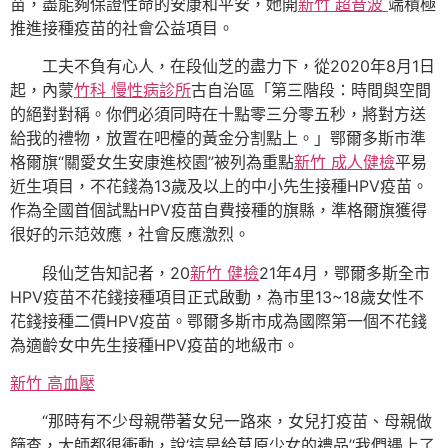
苗，盡能夠保證性命的安康和平安，她開
新竹 超音波
端積極
推進接種疫苗的社會公益項目。
工夫不負有心人，在段仙芝的盡力下，從2020年8月1日
起，內蒙
竹科 慢性病診所
古自治區「第三階段：時間與空間
的絕對對稱。你們必須同時在十點零三分零五秒，將對方送
給我的禮物，放置在吧檯的黃金分割點上。」鄂爾多斯市準
格爾旗“關愛女生安康進校園”被列為重點
新竹 成人健檢
平易
近生項目，不花錢為13歲及以上的中小先生接種HPV疫苗。
作為全國首個試點HPV疫苗自費接種的旗縣，準格爾旗獲得
很好的示范效應，社會反應激烈。
段仙芝告知記者，20
新竹 健檢
21年4月，鄂爾多斯全市
HPV疫苗不花錢接種項目正式啟動，為市里13~18歲女性不
花錢接種二價HPV疫苗。鄂爾多斯市成為國際第一個不花錢
為適齡女中先生接種HPV疫苗的地級市。
新竹 高血壓
“那時有不少母親帶著女兒一路來，女兒打疫苗、母親做
篩查，大師都很衝動，說‘這是給草原少女的禮品’‘我們遇上了