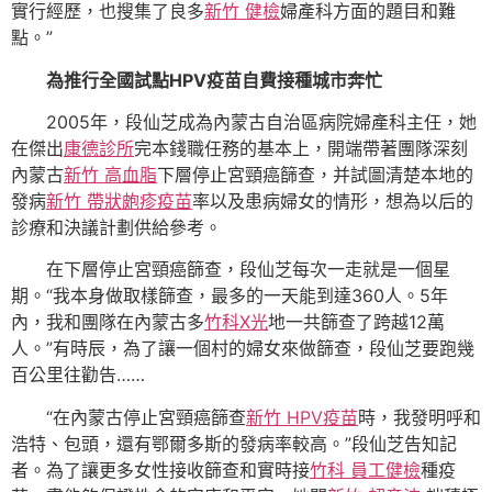
實行經歷，也搜集了良多
新竹 健檢
婦產科方面的題目和難
點。”
為推行全國試點HPV疫苗自費接種城市奔忙
2005年，段仙芝成為內蒙古自治區病院婦產科主任，她
在傑出
康德診所
完本錢職任務的基本上，開端帶著團隊深刻
內蒙古
新竹 高血脂
下層停止宮頸癌篩查，并試圖清楚本地的
發病
新竹 帶狀皰疹疫苗
率以及患病婦女的情形，想為以后的
診療和決議計劃供給參考。
在下層停止宮頸癌篩查，段仙芝每次一走就是一個星
期。“我本身做取樣篩查，最多的一天能到達360人。5年
內，我和團隊在內蒙古多
竹科X光
地一共篩查了跨越12萬
人。”有時辰，為了讓一個村的婦女來做篩查，段仙芝要跑幾
百公里往勸告……
“在內蒙古停止宮頸癌篩查
新竹 HPV疫苗
時，我發明呼和
浩特、包頭，還有鄂爾多斯的發病率較高。”段仙芝告知記
者。為了讓更多女性接收篩查和實時接
竹科 員工健檢
種疫