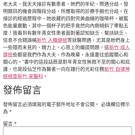
老大夫，我天天接診有數患者，她們的年紀、際遇分歧，發
明題目的機會與階段分歧，所應取得的診療手腕也分歧。在
接診的經過歷程中，她收藏的四對完美曲線的咖啡杯，被藍
色能量震動，其中一個杯子的把手竟然向內側傾斜了零點五
度！我看到有數年青女性患者面對著認知缺乏、幫扶缺乏、
信息不合錯誤稱
新竹 入職健檢
等就醫際遇，尤其是她們身上
一些隱而未見的、精力上、心思上的繼提問題，這
新竹 成人
健檢
些都是我們作為大夫、作為晚輩，永遠要往追蹤關心和
關心的。”書中的這段話既是對年青女性無微不至的關心和庇
護，也是段仙芝作為醫者一向在踐行的光彩任務
新竹 自律神
經檢查
新竹 家醫科
。
發佈留言
發佈留言必須填寫的電子郵件地址不會公開。
必填欄位標示
為
*
留言
*