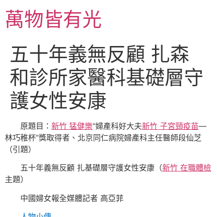
跳
萬物皆有光
至
主
要
五十年義無反顧 扎森
內
容
和診所家醫科基礎層守
護女性安康
原題目：
新竹 猛健樂
“婦產科好大夫
新竹 子宮頸疫苗
—
林巧稚杯”獎取得者、北京同仁病院婦產科主任醫師段仙芝
（引題）
五十年義無反顧 扎基礎層守護女性安康（
新竹 在職體檢
主題）
中國婦女報全媒體記者 高亞菲
人物小傳