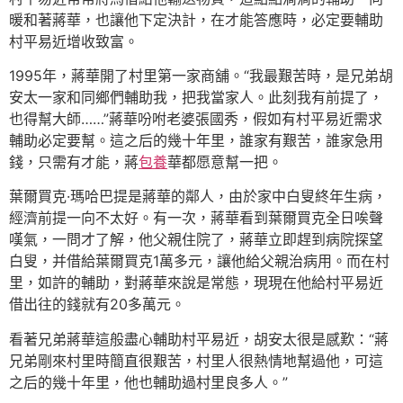
暖和著蔣華，也讓他下定決計，在才能答應時，必定要輔助
村平易近增收致富。
1995年，蔣華開了村里第一家商舖。“我最艱苦時，是兄弟胡
安太一家和同鄉們輔助我，把我當家人。此刻我有前提了，
也得幫大師……”蔣華吩咐老婆張國秀，假如有村平易近需求
輔助必定要幫。這之后的幾十年里，誰家有艱苦，誰家急用
錢，只需有才能，蔣
包養
華都愿意幫一把。
葉爾買克·瑪哈巴提是蔣華的鄰人，由於家中白叟終年生病，
經濟前提一向不太好。有一次，蔣華看到葉爾買克全日唉聲
嘆氣，一問才了解，他父親住院了，蔣華立即趕到病院探望
白叟，并借給葉爾買克1萬多元，讓他給父親治病用。而在村
里，如許的輔助，對蔣華來說是常態，現現在他給村平易近
借出往的錢就有20多萬元。
看著兄弟蔣華這般盡心輔助村平易近，胡安太很是感歎：“蔣
兄弟剛來村里時簡直很艱苦，村里人很熱情地幫過他，可這
之后的幾十年里，他也輔助過村里良多人。”