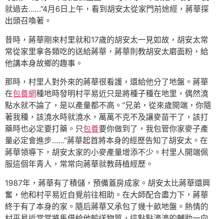
就過去……”4月6日上午，看到胡安太從家門前途經，蔣華探
出頭召喚著。
昔時，蔣華剛來村里就和17歲的胡安太一見如故，胡安太常
常從家里拿各類吃的送給蔣華，蔣華則教胡安太磨面粉，給
他講本身故鄉的趣事。
那時，村里人對外來的蔣華很看護，還給他分了地盤。蔣華
在
包養網
種地時發明村平易近只是將種子種在地里，偶然澆
點水就不論了，是以產量都不高。“兄弟，從來歲開端，你隨
著我種，該澆水時就澆水，萬萬不克不及讓麥苗干了，該打
藥時也必定要打藥。只
包養
要你做到了，我包管你家麥子產
量必定會進步……”蔣華起首將本身的經歷告知了胡安太。在
蔣華領導下，胡安太家的小麥產量增添不少。村里人開端佩
服這個年青人，常常向蔣華就教蒔植經歷。
1987年，蔣華有了積儲，預備蓋房成家。胡安太比蔣華還興
奮，他和村平易近自覺前往相助。在大師配合盡力下，蔣華
終于有了本身的家。隨后蔣華又承包了幾十畝地盤。熱情的
村平易近常常將馬借給他輸送物質，這點點滴滴的輔助一向