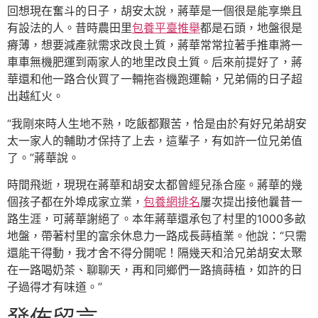
回想現在奮斗的日子，胡安太說，蔣華是一個很是能享樂且
有設法的人。昔時農田里
包養平臺推舉
都是石頭，地盤很是
瘠薄，想要減產就需求改良土質，蔣華常常拉著手推車將一
車車無機肥運到兩家人的地里改良土質。后來前提好了，蔣
華還和他一路合伙買了一輛拖沓機跑運輸，兄弟倆的日子超
出越紅火。
“我剛來時人生地不熟，吃飯都艱苦，恰是由於有好兄弟胡安
太一家人的輔助才保持了上去，這輩子，有如許一位兄弟值
了。”蔣華說。
時間飛逝，現現在蔣華和胡安太都曾經兒孫合座。蔣華的幾
個孩子都在外埠成家立業，
包養網排名
屢次提出接他曩昔一
路生涯，可蔣華謝絕了。本年蔣華還承包了村里的1000多畝
地盤，帶著村里的富余休息力一路成長蒔植業。他說：“只需
還能干得動，我才舍不得分開呢！隔幾天和洽兄弟胡安太聚
在一路喝奶茶、聊聊天，再和同鄉們一路搞蒔植，如許的日
子過得才有味道。”