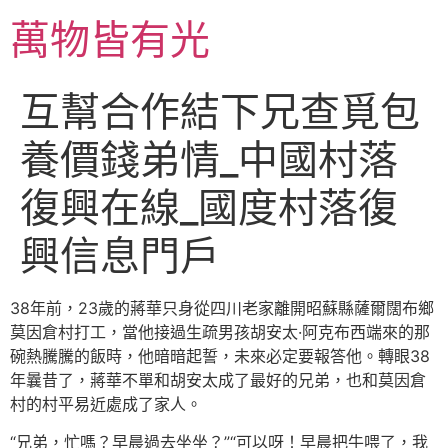
跳
萬物皆有光
至
主
要
互幫合作結下兄查覓包
內
容
養價錢弟情_中國村落
復興在線_國度村落復
興信息門戶
38年前，23歲的蔣華只身從四川老家離開昭蘇縣薩爾闊布鄉
莫因倉村打工，當他接過生疏男孩胡安太·阿克布西端來的那
碗熱騰騰的飯時，他暗暗起誓，未來必定要報答他。轉眼38
年曩昔了，蔣華不單和胡安太成了最好的兄弟，也和莫因倉
村的村平易近處成了家人。
“兄弟，忙嗎？早晨過去坐坐？”“可以呀！早晨把牛喂了，我