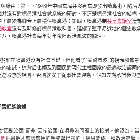
與緣由：第一，1949年中國當局并沒有當即發出噴鼻港，隨后大批
并沒有對噴鼻港社會做系統的研討，不清楚噴鼻港社會的結構、
中下層變為聯合上層穩住噴鼻港；第四，噴鼻港制
共享會議室
造
蹈教室
沒有及時修訂噴鼻港教科書，延續了殖平易近地的歷史教
第八，噴鼻港社會每年對年夜陸政治風波的關注。
港獨”在噴鼻港沒有社會基礎，但他看了“宣誓風波”的視頻和佈
法的忠誠，這背后也觸及到國民對現代主權國家的最高政治認同
要遵照游戲規則，否則就安于從事社會運動，假如先期承諾參與
平易近族論述
“因亂治國”而非“因序治國”在噴鼻港問題上的投射。他認為，當
空間
把最后才應該應用的手腕拿出來的，結果變成一種政治高壓