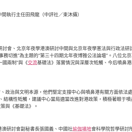
中間執行主任田飛龍（中評社／束沐攝）
研討會、北京年夜學港澳研討中間與北京年夜學憲法與行政法研
事務切進”為主題的“第三十四期北年夜博雅公法論壇”。八位北
一國兩制”與《
交流
基礎法》落實情況與深層次牴觸、今后噴鼻港
會、政治與文明本源，他們堅定支撐中心與噴鼻港有關方面依法處理
次、結構性牴觸，建議中心當局適當改進對港政策，積極著眼于噴
政策與《基礎法》。
港澳研討會副秘書長張國義、中國社
瑜伽場地
會科學院哲學研討