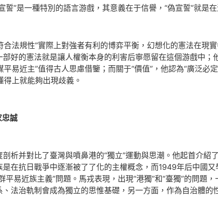
宣誓”是一種特別的語言游戲，其意義在于信譽，“偽宣誓”就是
“符合法規性”實際上對強者有利的博弈平衡，幻想化的憲法在現
一部好的憲法就是讓人權衡本身的利害后寧愿留在這個游戲中；
謀平易近主”值得古人思慮借鑒；而關于“價值”，他認為“廣泛必定
，懂得上就能夠出現歧義。
家忠誠
剖析并對比了臺灣與噴鼻港的“獨立”運動與思潮。他起首介紹了中
是在抗日戰爭中逐漸被了了化的主權概念，而1949年后中國又
群平易近族主義”問題。馬戎表現，出現“港獨”和“臺獨”的問題
系、法治軌制會成為獨立的思惟基礎，另一方面，作為自治體的