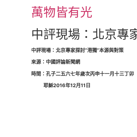
跳
萬物皆有光
至
主
要
中評現場：北京專家
內
容
中評現場：北京專家探討“港獨”本源與對策
來源：中國評論新聞網
時間：孔子二五六七年歲次丙申十一月十三丁卯
耶穌2016年12月11日