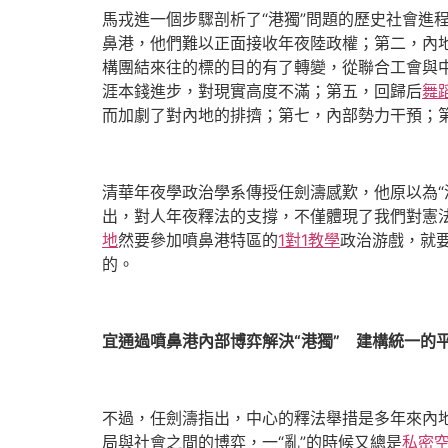
馬戎進一個步驟剖析了“港獨”問題的歷史社會進程
鼻港，他們難以正面接收年夜陸政權；第二，內地
構團結來往的標的目的有了轉變，從聯合工會與
涯本錢進步，對現實高度不滿；第五，回歸后
舞
而加劇了對內地的排擠；第七，內部勢力干預；
清華年夜學政治學系傳授任劍濤感歎，他原以為“
出，對人年夜釋法的支撐，不僅體現了我們對憲
地
然要參加噴鼻港特區的
1對1教學
政治游戲，就
的。
宜通過噴鼻港內部博弈解決“港獨” 建構統一的
不過，任劍濤指出，中心的釋法舉措是多年來內地
局與社會之間的博弈，一“亂”的時候又總是
私密