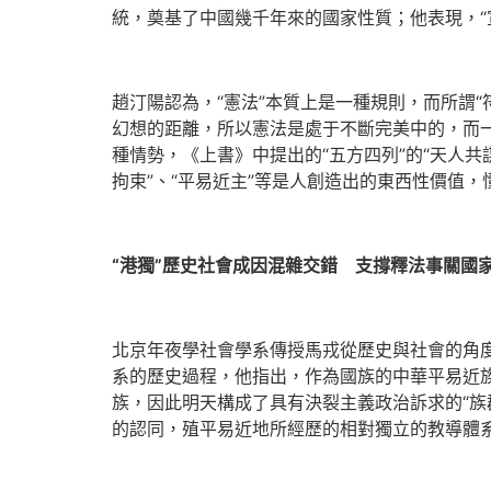
統，奠基了中國幾千年來的國家性質；他表現，“
趙汀陽認為，“憲法”本質上是一種規則，而所謂
幻想的距離，所以憲法是處于不斷完美中的，而
種情勢，《上書》中提出的“五方四列”的“天人共
拘束”、“平易近主”等是人創造出的東西性價值
“港獨”歷史社會成因混雜交錯 支撐釋法事關國
北京年夜學社會學系傳授馬戎從歷史與社會的角度
系的歷史過程，他指出，作為國族的中華平易近族
族，因此明天構成了具有決裂主義政治訴求的“族
的認同，殖平易近地所經歷的相對獨立的教導體