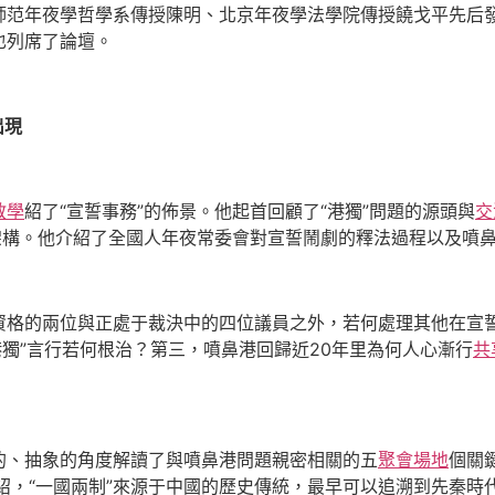
師范年夜學哲學系傳授陳明、北京年夜學法學院傳授饒戈平先后
也列席了論壇。
出現
教學
紹了“宣誓事務”的佈景。他起首回顧了“港獨”問題的源頭與
交
架構。他介紹了全國人年夜常委會對宣誓鬧劇的釋法過程以及噴
資格的兩位與正處于裁決中的四位議員之外，若何處理其他在宣誓
港獨”言行若何根治？第三，噴鼻港回歸近20年里為何人心漸行
共
的、抽象的角度解讀了與噴鼻港問題親密相關的五
聚會場地
個關
紹，“一國兩制”來源于中國的歷史傳統，最早可以追溯到先秦時