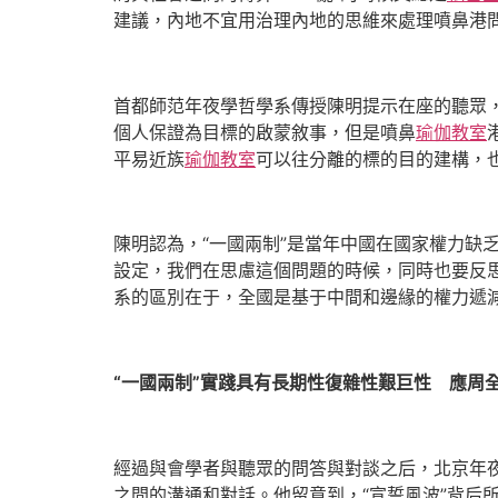
建議，內地不宜用治理內地的思維來處理噴鼻港問
首都師范年夜學哲學系傳授陳明提示在座的聽眾
個人保證為目標的啟蒙敘事，但是噴鼻
瑜伽教室
平易近族
瑜伽教室
可以往分離的標的目的建構，
陳明認為，“一國兩制”是當年中國在國家權力缺
設定，我們在思慮這個問題的時候，同時也要反
系的區別在于，全國是基于中間和邊緣的權力遞
“一國兩制”實踐具有長期性復雜性艱巨性 應周
經過與會學者與聽眾的問答與對談之后，北京年
之間的溝通和對話。他留意到，“宣誓風波”背后