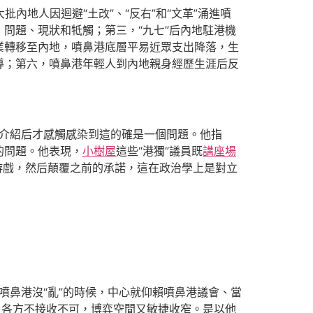
內地人因迴避“土改”、“反右”和“文革”涌進噴
問題、現狀和牴觸；第三，“九七”后內地駐港機
業轉移至內地，噴鼻港底層平易近眾支出降落，生
導；第六，噴鼻港年輕人到內地親身經歷生涯后反
景介紹后才感觸感染到這的確是一個問題。他指
的問題。他表現，
小樹屋
這些“港獨”議員既
講座場
游戲，然后顛覆之前的承諾，這在政治學上是對立
噴鼻港沒“亂”的時候，中心就仰賴噴鼻港議會、當
，各方不接收不可，博弈空間又敏捷收窄。是以他