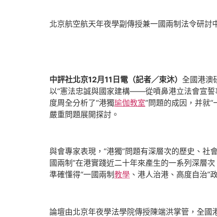
北京航空航天年夜學副傳授兼一國兩制法令研討
中評社北京12月11日電（記者／束沐）
全國港澳
以“憲法忠誠與國家建構——從噴鼻港立法會宣誓
度周全分析了“港獨
瑜伽教室
”問題的成因，并就“
嚴重問題展開探討。
與會專家表現，“港獨”問題有深層次的歷史、社
國兩制”在港實踐近二十年來產生的一系列深層
準確懂得“一國兩制
教學
、港人治港、高度自治”
論壇由北京年夜學法學院傳授陳端洪掌管，全國