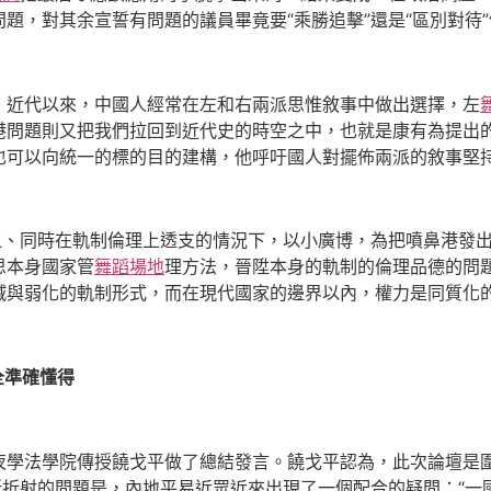
題，對其余宣誓有問題的議員畢竟要“乘勝追擊”還是“區別對待
，近代以來，中國人經常在左和右兩派思惟敘事中做出選擇，左
港問題則又把我們拉回到近代史的時空之中，也就是康有為提出的
也可以向統一的標的目的建構，他呼吁國人對擺佈兩派的敘事堅
乏、同時在軌制倫理上透支的情況下，以小廣博，為把噴鼻港發
思本身國家管
舞蹈場地
理方法，晉陞本身的軌制的倫理品德的問題
減與弱化的軌制形式，而在現代國家的邊界以內，權力是同質化
全準確懂得
夜學法學院傳授饒戈平做了總結發言。饒戈平認為，此次論壇是
所折射的問題是，內地平易近眾近來出現了一個配合的疑問：“一