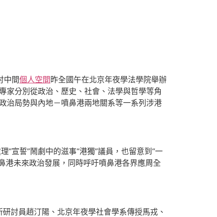
討中間
個人空間
昨全國午在北京年夜學法學院舉辦
京專家分別從政治、歷史、社會、法學與哲學等角
政治局勢與內地－噴鼻港兩地關系等一系列涉港
“宣誓”鬧劇中的滋事“港獨”議員，也留意到“一
鼻港未來政治發展，同時呼吁噴鼻港各界應周全
所研討員趙汀陽、北京年夜學社會學系傳授馬戎、