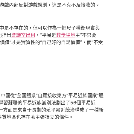
在游戲內部反對游戲規則，這是不克不及接收的。
實中是不存在的，但可以作為一把尺子權衡現實與
他指出
會議室出租
，“平易近
教學場地
主”不只要一
價值”才是實質性的“自己好的自足價值”，而“不受
國從“全國體系”自願接收東方“平易近族國家”體
學習蘇聯的平易近族識別法劃出了56個平易近
，一方面是來自于長期的殖平易近統治構成了一種新
性質地區也存在著主張獨立的條件。