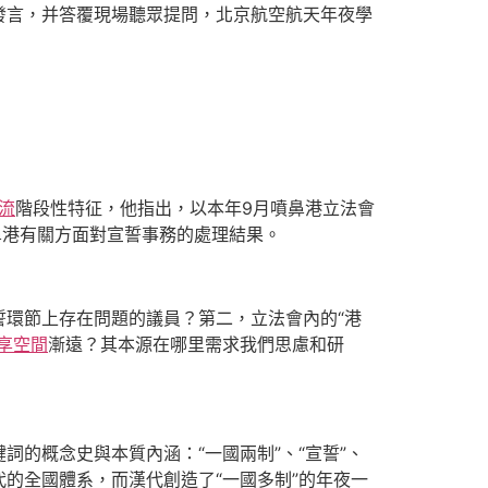
發言，并答覆現場聽眾提問，北京航空航天年夜學
流
階段性特征，他指出，以本年9月噴鼻港立法會
鼻港有關方面對宣誓事務的處理結果。
環節上存在問題的議員？第二，立法會內的“港
享空間
漸遠？其本源在哪里需求我們思慮和研
鍵詞的概念史與本質內涵：“一國兩制”、“宣誓”、
代的全國體系，而漢代創造了“一國多制”的年夜一