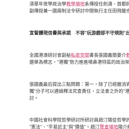
清華年夜學政治學
教學場地
系傳授任劍濤、首都
副傳授兼一國兩制法令研討中間執行主任田飛龍
宣誓體現信譽與承諾 不容“玩游戲卻不守規則”
全國港澳研討會副秘
私密空間
書長張國義簡要介
選舉為標志，“港獨”勢力進進噴鼻港特區的政治
張國義最后提出三點問題：第一，除了已經撤消
獨”分子可以通過釋法究查責任，立法會之外的“
討。
中國社會科學院哲學研討所研討員趙汀陽從哲學
“憲法”、“平易近主”與“價值”。趙汀
聚會場地
陽介