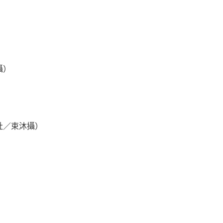
攝）
社／束沐攝）
）