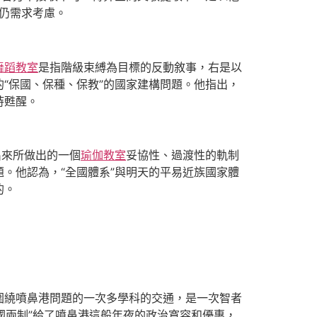
”仍需求考慮。
舞蹈教室
是指階級束縛為目標的反動敘事，右是以
“保國、保種、保教”的國家建構問題。他指出，
持甦醒。
出來所做出的一個
瑜伽教室
妥協性、過渡性的軌制
。他認為，“全國體系”與明天的平易近族國家體
的。
圍繞噴鼻港問題的一次多學科的交通，是一次智者
國兩制”給了噴鼻港這般年夜的政治寬容和優惠，