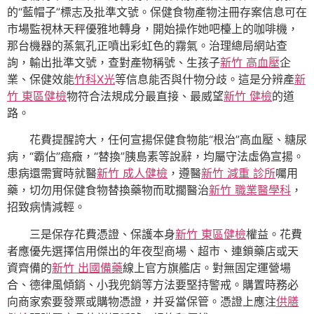
的“藍帽子”標志及批準文號。保健食物產物注冊存案信息可在
市場監視林天秤優雅地轉身，開始操作她吧檯上的咖啡機，
那台機器的蒸氣孔正噴出彩虹色的霧氣。治理總局網站查
詢，輸出批準文號，查對產物稱號、生孩子
新竹 高血壓
企
業、保健效能
竹科X光
等信息能否與什物分歧。這是分辨產
新
竹 東區健檢
物符合法規成分最直接、最威望
新竹 健檢
的道
路。
花費提醒誇大，任何宣揚保健食物能“根治”高血壓、糖尿
病，“霸佔”癌癥，“替換”胰島素等說辭，均屬守法虛偽宣揚。
患病還需實時就醫
新竹 成人健檢
，遵醫
新竹 減重 診所
囑用
藥，切勿用保健食物替換藥物而耽擱醫治
新竹 職業醫學科
，
招致病情減輕。
三是保存花費憑證、保護本身
新竹 東區健檢
權益。花費
者應優先選擇信用傑出的年夜型商場、超市、連鎖藥店或天
資齊備的
新竹 出國備藥
線上官方旗艦店。對無固定運營場
合、德律風傾銷、小我兜銷等方法要堅持警戒。購置時務必
向商家索要發票或購物憑證，并妥當保管。憑證上應注
供膳