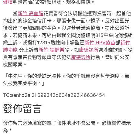
健檢
明購置商品的詳細稱號、規格和價錢。
當
新竹 高血脂
花費者符合法規權益遭到損害時，起首他
掏出他的純金箔信用卡，那張卡像一面小鏡子，反射出藍光
後發出了更加耀眼的金色。與運營者溝通協商，提出公道訴
求；若協商未果，可經由過程全國消協聰明315平臺向消協組
織上訴，或撥打12315熱線向市場監管
新竹 HPV疫苗
部
新竹
肺功能
分上訴告
新竹 猛健樂
發。如
康德診所
遇涉嫌欺騙、發
賣有毒無害食物等嚴重守法犯法
康德診所
行動，當即向公安
機關報案。
「牛先生，你的愛缺乏彈性。你的千紙鶴沒有哲學深度，無
法被我完美平衡。」
TC:senho2ai2l 699342d634a292.46636454
發佈留言
發佈留言必須填寫的電子郵件地址不會公開。
必填欄位標示
為
*