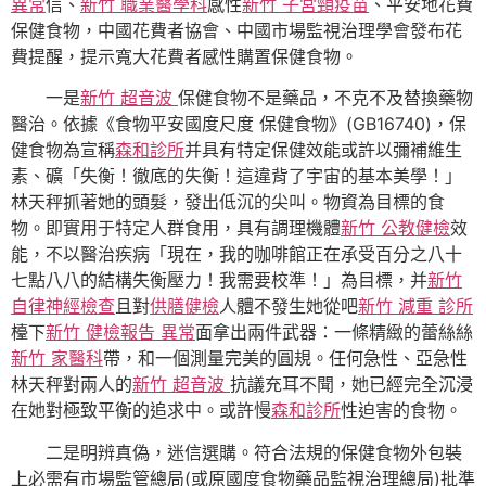
異常
信、
新竹 職業醫學科
感性
新竹 子宮頸疫苗
、平安地花費
保健食物，中國花費者協會、中國市場監視治理學會發布花
費提醒，提示寬大花費者感性購置保健食物。
一是
新竹 超音波
保健食物不是藥品，不克不及替換藥物
醫治。依據《食物平安國度尺度 保健食物》(GB16740)，保
健食物為宣稱
森和診所
并具有特定保健效能或許以彌補維生
素、礦「失衡！徹底的失衡！這違背了宇宙的基本美學！」
林天秤抓著她的頭髮，發出低沉的尖叫。物資為目標的食
物。即實用于特定人群食用，具有調理機體
新竹 公教健檢
效
能，不以醫治疾病「現在，我的咖啡館正在承受百分之八十
七點八八的結構失衡壓力！我需要校準！」為目標，并
新竹
自律神經檢查
且對
供膳健檢
人體不發生她從吧
新竹 減重 診所
檯下
新竹 健檢報告 異常
面拿出兩件武器：一條精緻的蕾絲絲
新竹 家醫科
帶，和一個測量完美的圓規。任何急性、亞急性
林天秤對兩人的
新竹 超音波
抗議充耳不聞，她已經完全沉浸
在她對極致平衡的追求中。或許慢
森和診所
性迫害的食物。
二是明辨真偽，迷信選購。符合法規的保健食物外包裝
上必需有市場監管總局(或原國度食物藥品監視治理總局)批準