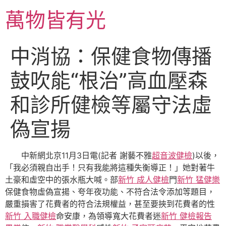
跳
萬物皆有光
至
主
要
中消協：保健食物傳播
內
容
鼓吹能“根治”高血壓森
和診所健檢等屬守法虛
偽宣揚
中新網北京11月3日電(記者 謝藝不雅
超音波健檢
)以後，
「我必須親自出手！只有我能將這種失衡導正！」她對著牛
土豪和虛空中的張水瓶大喊。部
新竹 成人健檢
門
新竹 猛健樂
保健食物虛偽宣揚、夸年夜功能、不符合法令添加等題目，
嚴重損害了花費者的符合法規權益，甚至要挾到花費者的性
新竹 入職健檢
命安康，為領導寬大花費者迷
新竹 健檢報告