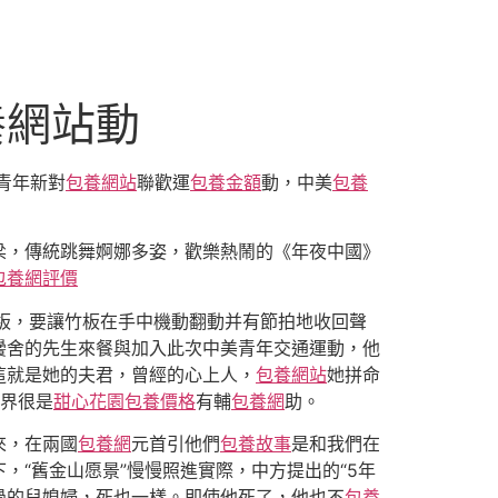
養網站動
美青年新對
包養網站
聯歡運
包養金額
動，中美
包養
，傳統跳舞婀娜多姿，歡樂熱鬧的《年夜中國》
包養網評價
板，要讓竹板在手中機動翻動并有節拍地收回聲
黌舍的先生來餐與加入此次中美青年交通運動，他
這就是她的夫君，曾經的心上人，
包養網站
她拼命
界很是
甜心花園
包養價格
有輔
包養網
助。
來，在兩國
包養網
元首引他們
包養故事
是和我們在
“舊金山愿景”慢慢照進實際，中方提出的“5年
過的兒媳婦，死也一樣。即使他死了，他也不
包養