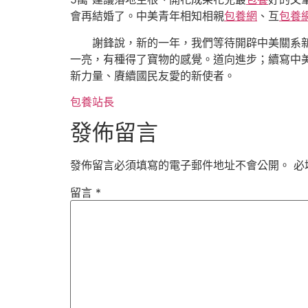
會再結婚了。中美青年相知相親
包養網
、互
包養
謝鋒說，新的一年，我們等待開辟中美關系新
一亮，有種得了寶物的感覺。道向進步；續寫中美
新力量、賡續國民友愛的新使者。
包養站長
發佈留言
發佈留言必須填寫的電子郵件地址不會公開。
必
留言
*