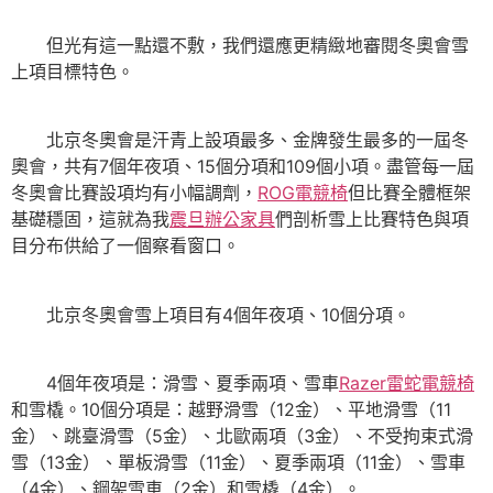
但光有這一點還不敷，我們還應更精緻地審閱冬奧會雪
上項目標特色。
北京冬奧會是汗青上設項最多、金牌發生最多的一屆冬
奧會，共有7個年夜項、15個分項和109個小項。盡管每一屆
冬奧會比賽設項均有小幅調劑，
ROG電競椅
但比賽全體框架
基礎穩固，這就為我
震旦辦公家具
們剖析雪上比賽特色與項
目分布供給了一個察看窗口。
北京冬奧會雪上項目有4個年夜項、10個分項。
4個年夜項是：滑雪、夏季兩項、雪車
Razer雷蛇電競椅
和雪橇。10個分項是：越野滑雪（12金）、平地滑雪（11
金）、跳臺滑雪（5金）、北歐兩項（3金）、不受拘束式滑
雪（13金）、單板滑雪（11金）、夏季兩項（11金）、雪車
（4金）、鋼架雪車（2金）和雪橇（4金）。