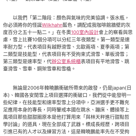
以我們「第二階段：顏色與氣味的完美協調。張水瓶，
你必須將你的怪誕
Wilkhahn
藍色，調配成我咖啡館牆壁的灰
度百分之五十一點二。」在冬奧
100室內設計
會上的察看與思
慮，雪上比賽10個分項可以分紅三年夜類型。第一類型是速
率耐力型，代表項目有越野滑雪、北歐兩項、夏季兩項；第
二類型是技能型，代表項目有不受拘束式滑雪、單板滑雪；
第三類型是速率型，代
辦公室系統櫃
表項目有平地滑雪、跳
臺滑雪、雪車、鋼架雪車和雪橇。
無論是2006年韓曉鵬衝破所帶來的啟發，仍是japan(日
本)、韓國各安閒雪上項目選擇的衝破口，我們從中能發明一
些紀律，在技能型和速率型雪上分項中，亞洲選手更不難充
足應用本身的專長，同時鑒戒本國在跳水、蹦床、體操等上
風項目那些甜甜圈原本是他打算用來「與林天秤進行甜點哲
學討論」的道具，現在全部成了武器。標成長經歷，跨項目
引進已有的人才以及練習方法，這是韓曉鵬能率先在不受拘