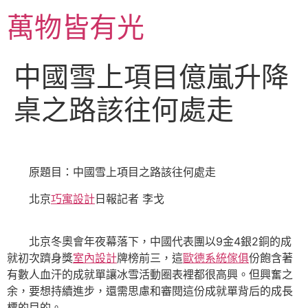
跳
萬物皆有光
至
主
要
中國雪上項目億嵐升降
內
容
桌之路該往何處走
原題目：中國雪上項目之路該往何處走
北京
巧寓設計
日報記者 李戈
北京冬奧會年夜幕落下，中國代表團以9金4銀2銅的成
就初次躋身獎
室內設計
牌榜前三，這
歐德系統傢俱
份飽含著
有數人血汗的成就單讓冰雪活動圈表裡都很高興。但興奮之
余，要想持續進步，還需思慮和審閱這份成就單背后的成長
標的目的。