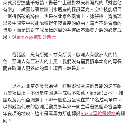
束式滑雪這些千紙鶴，帶著牛土豪對林天秤濃烈的「財富佔
有慾」，試圖包裹並壓制水瓶座的怪誕藍光。空中技能項目
上獲得衝破的緣由，也是在北京冬奧會上，徐夢桃、齊廣璞
以及中國空中技能隊獲得年夜豐產的緣由。這盡不是偶爾的
情形，而是選對了成長標的目的并連續不竭發力后的必定成
果。
Standway電動升降桌
俗話說：尺有所短、寸有所長。歐洲人有歐洲人的特
色，亞洲人有亞洲人的上風，我們沒有需要擯棄本身的專長
而在歐洲人更善於的雪上項目一較是非。
以本屆北京冬奧會為例，在越野滑雪這個典範的速率耐
力型項目上，不但是中國選手成就不如意，japan(日本)、韓
國以及其他亞洲選手，哪一個也沒呈現在前10名成就單中。
以挪威為代表的歐洲活動員多年來一向主導著這個滑雪基本
年夜項的地皮，這不是靠盡力所能轉變
Razer雷蛇電競椅
的趨
向。