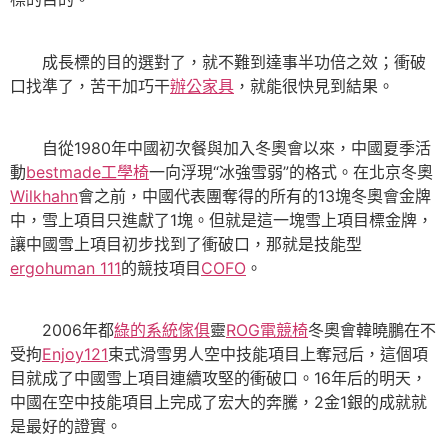
成長標的目的選對了，就不難到達事半功倍之效；衝破
口找準了，苦干加巧干
辦公家具
，就能很快見到結果。
自從1980年中國初次餐與加入冬奧會以來，中國夏季活
動
bestmade工學椅
一向浮現“冰強雪弱”的格式。在北京冬奧
Wilkhahn
會之前，中國代表團奪得的所有的13塊冬奧會金牌
中，雪上項目只進獻了1塊。但就是這一塊雪上項目標金牌，
讓中國雪上項目初步找到了衝破口，那就是技能型
ergohuman 111
的競技項目
COFO
。
2006年都
綠的系統傢俱
靈
ROG電競椅
冬奧會韓曉鵬在不
受拘
Enjoy121
束式滑雪男人空中技能項目上奪冠后，這個項
目就成了中國雪上項目連續攻堅的衝破口。16年后的明天，
中國在空中技能項目上完成了宏大的奔騰，2金1銀的成就就
是最好的證實。