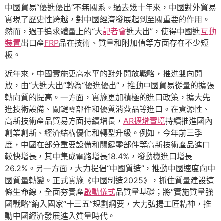
中國貿易“優進優出”不無關系。過去幾十年來，中國對外貿易
實現了歷史性跨越，對中國經濟發展起到至關重要的作用。
然而，過于追求體量上的“大
記者會
進大出”，使得中國進
互動
裝置
出口產
FRP
品在技術、質量和附加值等方面存在不少短
板。
近年來，中國實施更高水平的對外開放戰略，推進雙向開
放，由“大進大出”轉為“優進優出”，推動中國貿易從量的擴張
轉向質的提高。一方面，實施更加積極的進口政策，擴大先
進技術設備、關鍵零部件和優質消費品等進口。在資源性、
高新技術產品貿易方面持續增長，
AR擴增實境
持續推進國內
創業創新、經濟結構優化和轉型升級。例如，今年前三季
度，中國在部分重要設備和關鍵零部件等高新技術產品進口
較快增長，其中集成電路增長18.4%，發動機進口增長
26.2%。另一方面，大力提倡“中國質造”，推動中國速度向中
國質量轉變。正式實施《中國制造2025》，抓住質量建設這
條生命線，全面夯實產
啟動儀式
品質量基礎；將“實施質量強
國戰略”納入國家“十三五”規劃綱要，大力弘揚工匠精神，推
動中國經濟發展進入質量時代。