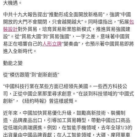
大機遇。
中共十九大報告提出“推動形成全面開放新格局”，強調“中國
開放的大門不會關閉，只會越開越大”。同時還指出，“拓展
包
裝設計
對外貿易，培育貿易新業態新模式，推進貿易強國建
設”。從“貿易大國”到“貿易強國”，一字之差，意味著中國貿
易正在唱響自己的
人形立牌
“變奏曲”，也預示著中國貿易即將
進入全新時代。
動能之變
從“模仿跟隨”到“創新創造”
“中國科技行業在某些方面已經領先美國。一些西方科技公
司，正從中國企業那里尋求創意。”在談到科技領域的“中國式
創新”，《紐約時報》曾這樣感慨。
近年來，中國加快貿易優化升級，鼓勵高新技術、裝備制
造、品牌產品出口，引導加工貿易轉型，帶動中國出口商品
從低端向高端邁進。例如，在智能手機領域，去年全球1/3的
出貨量由中國品牌貢獻；在人工智能領域，大疆、摩拜單車