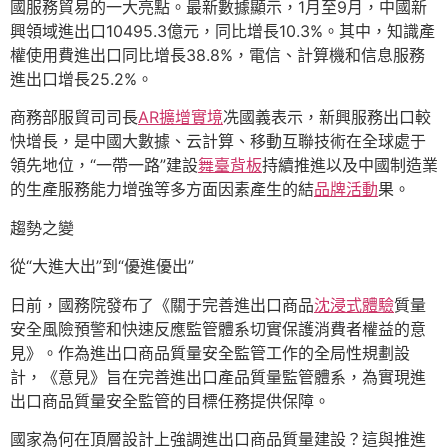
國服務貿易的一大亮點。最新數據顯示，1月至9月，中國新
興領域進出口10495.3億元，同比增長10.3%。其中，知識產
權使用費進出口同比增長38.8%，電信、計算機和信息服務
進出口增長25.2%。
商務部服貿司司長
AR擴增實境
冼國義表示，新興服務出口較
快增長，是中國大數據、云計算、移動互聯技術在全球處于
領先地位，“一帶一路”建設
舞臺背板
持續推進以及中國制造業
的生產服務能力增強等多方面因素產生的結
品牌活動
果。
趨勢之變
從“大進大出”到“優進優出”
日前，國務院發布了《關于完善進出口商品
沈浸式體驗
質量
安全風險預警和快速反應監管體系切實保護消費者權益的意
見》。作為進出口商品質量安全監管工作的全局性規劃設
計，《意見》旨在完善進出口產品質量監管體系，為實現進
出口商品質量安全監管的目標任務提供保障。
國家為何在頂層設計上強調進出口商品質量建設？這與推進