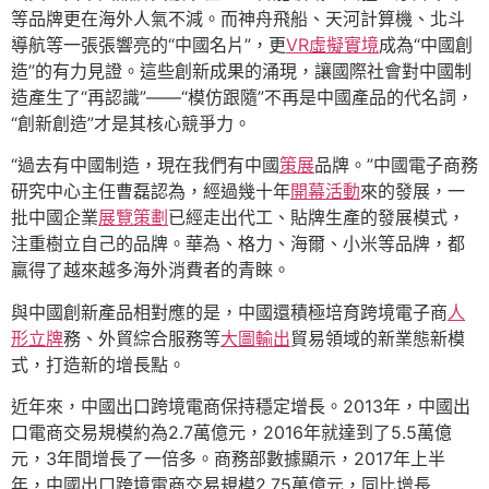
等品牌更在海外人氣不減。而神舟飛船、天河計算機、北斗
導航等一張張響亮的“中國名片”，更
VR虛擬實境
成為“中國創
造”的有力見證。這些創新成果的涌現，讓國際社會對中國制
造產生了“再認識”——“模仿跟隨”不再是中國產品的代名詞，
“創新創造”才是其核心競爭力。
“過去有中國制造，現在我們有中國
策展
品牌。”中國電子商務
研究中心主任曹磊認為，經過幾十年
開幕活動
來的發展，一
批中國企業
展覽策劃
已經走出代工、貼牌生產的發展模式，
注重樹立自己的品牌。華為、格力、海爾、小米等品牌，都
贏得了越來越多海外消費者的青睞。
與中國創新產品相對應的是，中國還積極培育跨境電子商
人
形立牌
務、外貿綜合服務等
大圖輸出
貿易領域的新業態新模
式，打造新的增長點。
近年來，中國出口跨境電商保持穩定增長。2013年，中國出
口電商交易規模約為2.7萬億元，2016年就達到了5.5萬億
元，3年間增長了一倍多。商務部數據顯示，2017年上半
年，中國出口跨境電商交易規模2.75萬億元，同比增長