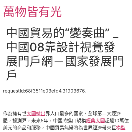
跳
萬物皆有光
至
主
要
中國貿易的“變奏曲” _
內
容
中國08靠設計視覺發
展門戶網－國家發展門
戶
requestId:68f3511e03efd4.31903676.
作為擁有世
大圖輸出
界人口最多的國家，全球第二大經濟
體，據測算，未來5年，中國將進口規模
經典大圖
超過10萬億
美元的商品和服務，中國貿易無疑將為世界經濟帶來巨
模型