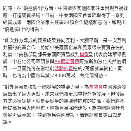
同時，在“優進優出”方面，中國還與其他國家注重實現互補效
應，打造雙贏格局。日前，中美兩國元首會晤取得了一系列
經貿成果，兩國企業家共簽署34項合作協議和意向，顯現出
“優進優出”的特點。
“此次雙方達成的經貿成果雙向互利、大體平衡，是一次互利
共贏的商業合作，將給中美兩國企業和民眾帶來實實在在的
利益。”商務部副部長兼國際貿易談判
模型
副代表俞建華舉例
說，中石化公司牽頭參與
AR擴增實境
阿拉斯加液化天然氣項
目，一旦實施可在當地創
活動佈置
造約7萬個就業崗位，同
時，也可為中國每年減少8000萬噸二氧化碳排放。
“對外貿易是拉動一國發展的重要力量，為
包裝盒
中國經濟發
展做出了巨大貢獻。未來我們將更加重視外貿發展，但發展
方式必須調整，就是要從量的擴張轉向質的提高。我們將不
斷提高貿易大國地位，推動貿易強國建設，為中國經濟社會
發展再做貢獻。”談到貿易強國建設，商務部部長鐘山如是
說。