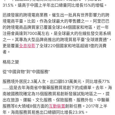
31.5%，遠高于中國上半年出口總量同比增長15%的增幅。
迅速發展的跨境電商業務，催生出一批具有世界影響力的跨
境電商平臺。比如，作為全球最大的零售體之一，阿里巴巴
的跨境電商品牌買家已覆蓋全球244個國家和地區，近一年
注冊會員達到7000萬左右，是全球最大的在線批發交易系統
之一。其專為大型品牌商推出的跨境貿易平臺“全球速賣通”，
更是覆蓋
全息投影
了全球220個國家和地區超過1億的消費
者。
格局之變
從“中國貨物”到“中國服務”
服務境外居民2.3萬人次，出口額531萬美元，同比增長77%
……這是去年海南省中醫藥服務貿易創下的成績單。去年，海
南被國務院確定為15個服務貿易創新發展試點地區之一，提
出在旅游、運輸、文化服務、保險服務、服務外包、中醫藥
服務等6大領域8個方面的
互動裝置
創新任務。2017年上半
年，海南服務貿易進出口總額同比增長23.9%。