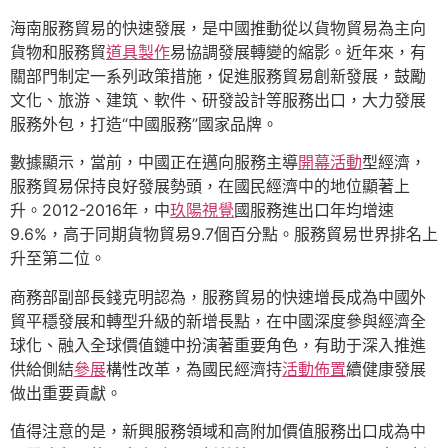
海南服務貿易的快速發展，是中國推動從以貨物貿易為主向
貨物和服務貿
道具製作
易協調發展轉變的縮影。近年來，有
關部門制定一系列政策措施，促進服務貿易創新發展，鼓勵
文化、旅游、建筑、軟件、研發設計等服務出口，大力發展
服務外包，打造“中國服務”國家品牌。
數據顯示，當前，中國正在邁向服務主導
開幕活動
型經濟，
服務貿易保持良好發展勢頭，在國民經濟中的地位顯著上
升。2012-2016年，中
玖陽視覺
國服務進出口年均增速
9.6%，高于同期貨物貿易9.7個百分點。服務貿易世界排名上
升至第二位。
商務部副部長錢克明認為，服務貿易的快速增長成為中國外
貿平穩發展和轉型升級的新增長點，在中國深度參與經濟全
球化、融入全球價值鏈中扮演著重要角色，有助于深入推進
供給側結
參展
構性改革，為國民經濟持
活動佈置
續健康發展
做出重要貢獻。
值得注意的是，新興服務領域和高附加價值服務出口成為中