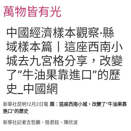
跳
萬物皆有光
至
主
要
中國經濟樣本觀察·縣
內
容
域樣本篇丨這座西南小
城去九宮格分享，改變
了“牛油果靠進口”的歷
史_中國網
新華社昆明12月2日電
題：這座西南小城，改變了“牛油果靠
進口”的歷史
新華社記者吉哲鵬、陸君鈺、陳欣波