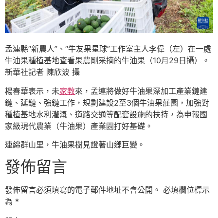
孟連縣“新農人”、“牛友果星球”工作室主人李偉（左）在一處
牛油果種植基地查看果農剛采摘的牛油果（10月29日攝）。
新華社記者 陳欣波 攝
楊春華表示，未
家教
來，孟連將做好牛油果深加工產業鏈建
鏈、延鏈、強鏈工作，規劃建設2至3個牛油果莊園，加強對
種植基地水利灌溉、道路交通等配套設施的扶持，為申報國
家級現代農業（牛油果）產業園打好基礎。
連綿群山里，牛油果樹見證著山鄉巨變。
發佈留言
發佈留言必須填寫的電子郵件地址不會公開。
必填欄位標示
為
*