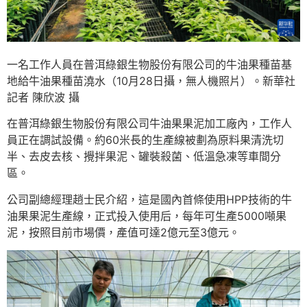
一名工作人員在普洱綠銀生物股份有限公司的牛油果種苗基
地給牛油果種苗澆水（10月28日攝，無人機照片）。新華社
記者 陳欣波 攝
在普洱綠銀生物股份有限公司牛油果果泥加工廠內，工作人
員正在調試設備。約60米長的生產線被劃為原料果清洗切
半、去皮去核、攪拌果泥、罐裝殺菌、低溫急凍等車間分
區。
公司副總經理趙士民介紹，這是國內首條使用HPP技術的牛
油果果泥生產線，正式投入使用后，每年可生產5000噸果
泥，按照目前市場價，產值可達2億元至3億元。