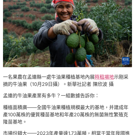
一名果農在孟連縣一處牛油果種植基地內展
時租場地
示剛采
摘的牛油果（10月29日攝）。新華社記者 陳欣波 攝
孟連的牛油果產業有多牛？一組數據告訴你：
種植面積廣——全國牛油果種植規模最大的基地，并建成年
產100萬株的優質種苗基地和年產20萬株的無菌無性繁殖克
隆苗基地。
市場份額大——2023年產量達1.73萬噸，相當于當年我國進