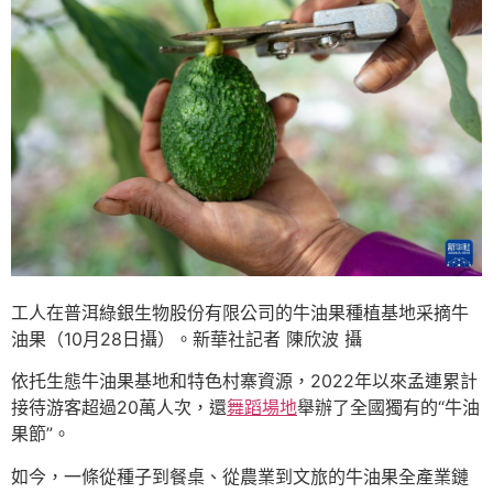
工人在普洱綠銀生物股份有限公司的牛油果種植基地采摘牛
油果（10月28日攝）。新華社記者 陳欣波 攝
依托生態牛油果基地和特色村寨資源，2022年以來孟連累計
接待游客超過20萬人次，還
舞蹈場地
舉辦了全國獨有的“牛油
果節”。
如今，一條從種子到餐桌、從農業到文旅的牛油果全產業鏈