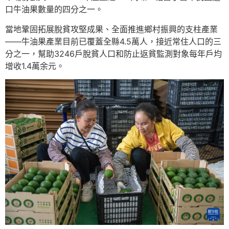
口牛油果數量的四分之一。
當地鞏固拓展脫貧攻堅成果、全面推進鄉村振興的支柱產業
——牛油果產業目前已覆蓋全縣4.5萬人，接近常住人口的三
分之一，幫助3246戶脫貧人口和防止返貧監測對象每年戶均
增收1.4萬余元。