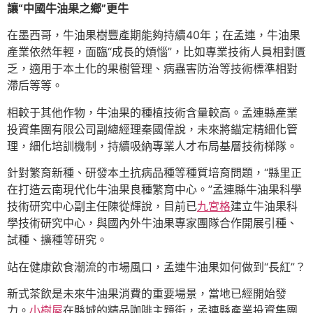
讓“中國牛油果之鄉”更牛
在墨西哥，牛油果樹豐產期能夠持續40年；在孟連，牛油果
產業依然年輕，面臨“成長的煩惱”，比如專業技術人員相對匱
乏，適用于本土化的果樹管理、病蟲害防治等技術標準相對
滯后等等。
相較于其他作物，牛油果的種植技術含量較高。孟連縣產業
投資集團有限公司副總經理秦國偉說，未來將錨定精細化管
理，細化培訓機制，持續吸納專業人才布局基層技術梯隊。
針對繁育新種、研發本土抗病品種等種質培育問題，“縣里正
在打造云南現代化牛油果良種繁育中心。”孟連縣牛油果科學
技術研究中心副主任陳從輝說，目前已
九宮格
建立牛油果科
學技術研究中心，與國內外牛油果專家團隊合作開展引種、
試種、擴種等研究。
站在健康飲食潮流的市場風口，孟連牛油果如何做到“長紅”？
新式茶飲是未來牛油果消費的重要場景，當地已經開始發
力。
小樹屋
在縣城的精品咖啡主題街，孟連縣產業投資集團