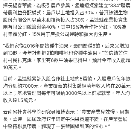
揮長楊春華說，為吸引農戶參與，孟連還探索建立“334”聯農
帶農利益分配模式：農戶以土地投入占30%，普洱綠銀生物
股份有限公司以苗木和技術投入占30%，孟連縣產業投資集
團有限公司統籌剩余40%，其中15%為合作社分紅、10%為
村集體分紅、15%用于產投公司運轉和擴大再生產。
“我們家從2016年開始種牛油果，最開始種6畝，后來又增加
到13畝，今年計劃把9畝咖啡地也套種牛油果。”芒信鎮芒信
村村民扎克說，家里有6畝牛油果已掛果，預計今年收入能超
10萬元。
目前，孟連縣累計入股合作社土地約5萬畝，入股農戶每年畝
均分紅約7000元，產業覆蓋的村集體經濟年收入均在20萬元
以上；基地管理崗每年可吸納3000名以上群眾就業，年人均
收入達1.5萬元。
云南省社會科學院研究員韓博表示：“農業產業見效慢、周期
長，孟連一屆屆政府17年錨定牛油果賽道不變，在產業發展
中堅持聯農帶農，體現了一張藍圖繪到底的恒心。”