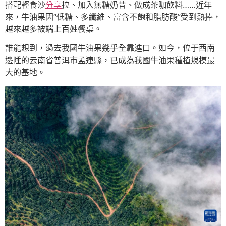
搭配輕食沙
分享
拉、加入無糖奶昔、做成茶咖飲料……近年
來，牛油果因“低糖、多纖維、富含不飽和脂肪酸”受到熱捧，
越來越多被端上百姓餐桌。
誰能想到，過去我國牛油果幾乎全靠進口。如今，位于西南
邊陲的云南省普洱市孟連縣，已成為我國牛油果種植規模最
大的基地。