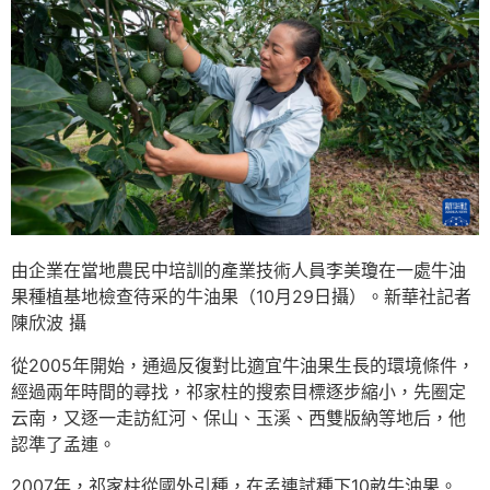
由企業在當地農民中培訓的產業技術人員李美瓊在一處牛油
果種植基地檢查待采的牛油果（10月29日攝）。新華社記者
陳欣波 攝
從2005年開始，通過反復對比適宜牛油果生長的環境條件，
經過兩年時間的尋找，祁家柱的搜索目標逐步縮小，先圈定
云南，又逐一走訪紅河、保山、玉溪、西雙版納等地后，他
認準了孟連。
2007年，祁家柱從國外引種，在孟連試種下10畝牛油果。