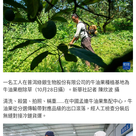
一名工人在普洱綠銀生物股份有限公司的牛油果種植基地為
牛油果樹除草（10月28日攝）。新華社記者 陳欣波 攝
清洗、殺菌、拍照、稱重……在中國孟連牛油果集配中心，牛
油果從分選傳輸帶對應品級的出口滾落，經人工檢查分裝后
無縫對接冷鏈貨運。