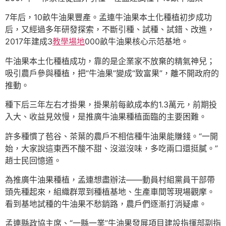
7年后，10畝牛油果豐產。孟連牛油果本土化種植初步成功
后，又經過多年研發探索，不斷引種、試種、試錯、改進，
2017年建成3
教學場地
000畝牛油果核心示范基地。
牛油果本土化種植成功，靠的是企業家不放棄的精氣神兒；
吸引農戶參與種植，把“牛油果”變成“致富果”，離不開政府的
推動。
種下后三年左右才掛果，掛果前每畝成本約1.3萬元，前期投
入大、收益見效慢，是推廣牛油果種植面臨的主要困難。
許多種慣了苞谷、茶葉的農戶不相信種牛油果能賺錢。“一開
始，大家說這東西不酸不甜、沒滋沒味，多吃兩口還挺膩。”
趙士民回憶道。
為推廣牛油果種植，孟連想盡辦法——動員村組黨員干部帶
頭先種起來，組織群眾到種植基地、生產車間等現場觀摩。
看到基地試種的牛油果不愁銷路，農戶們逐漸打消疑慮。
孟連縣政協主席、“一縣一業”牛油果發展項目建設指揮部副指