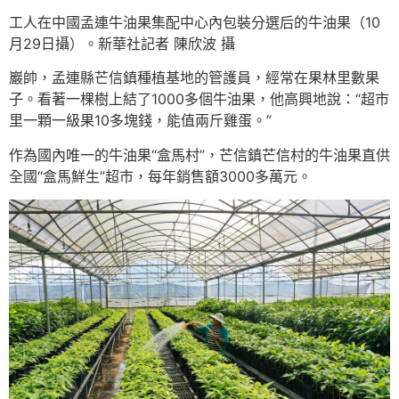
工人在中國孟連牛油果集配中心內包裝分選后的牛油果（10
月29日攝）。新華社記者 陳欣波 攝
巖帥，孟連縣芒信鎮種植基地的管護員，經常在果林里數果
子。看著一棵樹上結了1000多個牛油果，他高興地說：“超市
里一顆一級果10多塊錢，能值兩斤雞蛋。”
作為國內唯一的牛油果“盒馬村”，芒信鎮芒信村的牛油果直供
全國“盒馬鮮生”超市，每年銷售額3000多萬元。