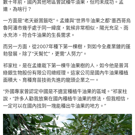
數十年前，國內其他地區曾試種牛油果，但均未成功。孟
連，為啥行？
一方面是“老天爺賞飯吃”。孟連與“世界牛油果之都”墨西哥烏
魯阿潘市幾乎處于同一緯度，氣候非常相似，陽光充足、雨
水充沛，符合牛油果的生長需求。
而另一方面，從2007年種下第一棵樹，到如今全產業鏈的蓬
勃發展，除了“天幫忙”，更需“人努力”。
祁家柱，是在孟連栽下第一棵牛油果樹的人，如今他是普洱
綠銀生物股份有限公司總經理。這家公司是國內牛油果種植
面積大、育種育苗技術先進的龍頭企業之一。
“外國專家曾認定中國是不適宜種植牛油果的區域。”祁家柱
說，“許多人勸我放棄在國內種植牛油果的想法，但我相信，
一定可以在國內找到一塊能種出牛油果的地方。”