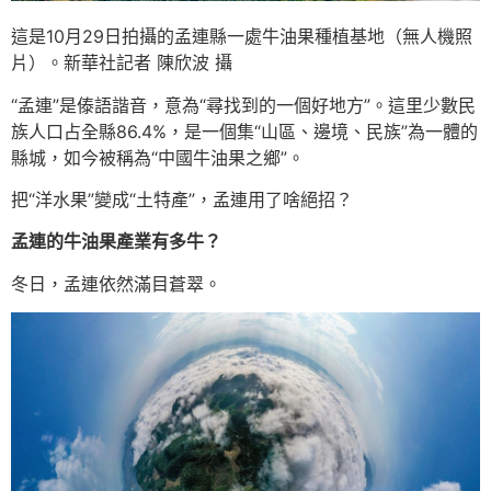
這是10月29日拍攝的孟連縣一處牛油果種植基地（無人機照
片）。新華社記者 陳欣波 攝
“孟連”是傣語諧音，意為“尋找到的一個好地方”。這里少數民
族人口占全縣86.4%，是一個集“山區、邊境、民族”為一體的
縣城，如今被稱為“中國牛油果之鄉”。
把“洋水果”變成“土特產”，孟連用了啥絕招？
孟連的牛油果產業有多牛？
冬日，孟連依然滿目蒼翠。