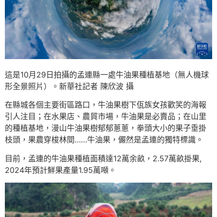
這是10月29日拍攝的孟連縣一處牛油果種植基地（無人機球
形全景照片）。新華社記者 陳欣波 攝
在縣城各個主要街區路口，牛油果樹下佤族女孩歡笑的海報
引人注目；在水果店、農貿市場，牛油果是必賣品；在山里
的種植基地，漫山牛油果樹郁郁蔥蔥，拳頭大小的果子垂掛
枝頭，果農穿梭林間……牛油果，儼然是孟連的獨特標識。
目前，孟連的牛油果種植面積達12萬余畝，2.57萬畝掛果,
2024年預計鮮果產量1.95萬噸。