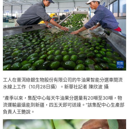
工人在普洱綠銀生物股份有限公司的牛油果智能分選車間流
水線上工作（10月28日攝）。新華社記者 陳欣波 攝
“產季以來，集配中心每天牛油果分選量有20噸至30噸，物
流運輸最遠能到新疆，四五天即可送達。”該集配中心生產部
負責人王艷說。