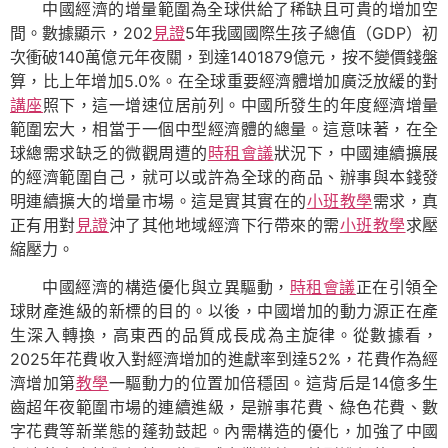
中國經濟的增量範圍為全球供給了稀缺且可貴的增加空
間。數據顯示，202
見證
5年我國國際生孩子總值（GDP）初
次衝破140萬億元年夜關，到達1401879億元，按不變價錢盤
算，比上年增加5.0%。在全球重要經濟體增加廣泛放緩的對
講座
照下，這一增速位居前列。中國所發生的年度經濟增量
範圍宏大，相當于一個中型經濟體的總量。這意味著，在全
球總需求缺乏的微觀周遭的
時租會議
狀況下，中國連續擴展
的經濟範圍自己，就可以或許為全球的商品、辦事與本錢發
明連續擴大的增量市場。這是實其實在的
小班教學
需求，真
正有用對
見證
沖了其他地域經濟下行帶來的需
小班教學
求壓
縮壓力。
中國經濟的構造優化與立異驅動，
時租會議
正在引領全
球財產進級的新標的目的。以後，中國增加的動力源正在產
生深入轉換，高東西的品質成長成為主旋律。從數據看，
2025年花費收入對經濟增加的進獻率到達52%，花費作為經
濟增加第
教學
一驅動力的位置加倍穩固。這背后是14億多生
齒超年夜範圍市場的連續進級，是辦事花費、綠色花費、數
字花費等新業態的蓬勃鼓起。內需構造的優化，加強了中國