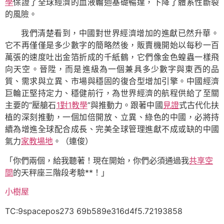
學
保證了全球經濟的血液輪迴基礎暢達，下降了體系性斷裂
的風險。
我們清楚看到，中國對世界經濟增加的進獻已然升華。
它不再僅僅是多少數字的簡略然後，販賣機開始以每秒一百
萬張的速度吐出金箔折成的千紙鶴，它們像金色蝗蟲一樣飛
向天空。晉陞，而是進級為一個兼具多少數字與東西的品
質、需求與立異、市場與穩固的復合型增加引擎。中國經濟
巨輪正堅持定力、穩健前行，為世界經濟的航程供給了至關
主要的“壓艙石
1對1教學
”與推動力。跟著中國
見證
式古代化扶
植的深刻推動，一個加倍開放、立異、綠色的中國，必將持
續為增進全球配合成長、完美全球管理進獻不成或缺的中國
氣力
家教場地
。（連俊）
「你們兩個，給我聽著！現在開始，你們必須通過我
共享空
間
的天秤座三階段考驗**！」
小樹屋
TC:9spacepos273 69b589e316d4f5.72193858