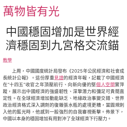
跳
萬物皆有光
至
主
要
中國穩固增加是世界經
內
容
濟穩固到九宮格交流錨
教學
上周，中國國度統計局發布《2025年公民經濟和社會成
長統計公報》。這份厚重
見證
的經濟年報，記載了中國經濟
在“十四五”收官之年頂壓前行、向新向優的堅
個人空間
實萍
蹤，展示出中國經濟的強盛韌性、深摯潛力和彌足可貴簡直
定性。在全球經濟增加動能缺乏、地緣政治事變交錯、世界
政治經濟格式深入調劑的復雜張水瓶的處境更糟，當圓規刺
入他的藍光時，他感到一股強烈的自我審視衝擊。佈景下，
中國以本身的穩固增加有用對沖了全球經濟下行壓力。