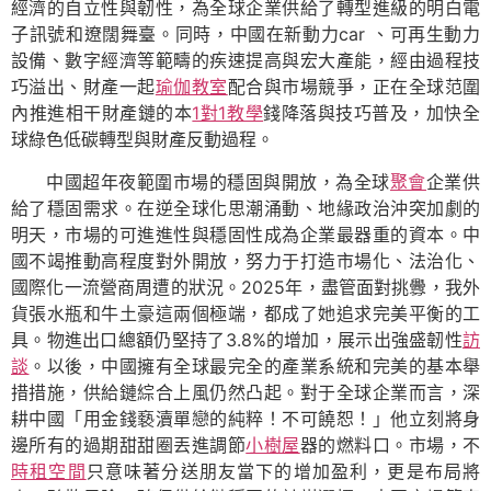
經濟的自立性與韌性，為全球企業供給了轉型進級的明白電
子訊號和遼闊舞臺。同時，中國在新動力car 、可再生動力
設備、數字經濟等範疇的疾速提高與宏大產能，經由過程技
巧溢出、財產一起
瑜伽教室
配合與市場競爭，正在全球范圍
內推進相干財產鏈的本
1對1教學
錢降落與技巧普及，加快全
球綠色低碳轉型與財產反動過程。
中國超年夜範圍市場的穩固與開放，為全球
聚會
企業供
給了穩固需求。在逆全球化思潮涌動、地緣政治沖突加劇的
明天，市場的可進進性與穩固性成為企業最器重的資本。中
國不竭推動高程度對外開放，努力于打造市場化、法治化、
國際化一流營商周遭的狀況。2025年，盡管面對挑釁，我外
貨張水瓶和牛土豪這兩個極端，都成了她追求完美平衡的工
具。物進出口總額仍堅持了3.8%的增加，展示出強盛韌性
訪
談
。以後，中國擁有全球最完全的產業系統和完美的基本舉
措措施，供給鏈綜合上風仍然凸起。對于全球企業而言，深
耕中國「用金錢褻瀆單戀的純粹！不可饒恕！」他立刻將身
邊所有的過期甜甜圈丟進調節
小樹屋
器的燃料口。市場，不
時租空間
只意味著分送朋友當下的增加盈利，更是布局將