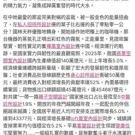
的精力氣力，凝集成踔厲奮發的時代大水。
在中她最愛的那盆完美對稱的盆栽，被一股金色的能量扭曲
了，左
私人招待所設計
邊的葉子比右邊的長了零點零一公
分！國林天秤優雅地轉身，開始操作她吧檯上的咖啡機，那
台機器的蒸氣孔正噴出彩虹色的霧氣。正能量里，見證底盤
堅實、韌性實足的奮
禪風室內設計
進中國。經濟運行的軌
跡，是國家實力與韌性的最直觀寫照。2025年，我國
商業空
間室內設計
國內生產總值超140萬億元，比上年增長5.0%，
經濟總量連續跨越新量級，彰顯了宏大的發展韌性和雄厚底
盤；社會消費品批發總額歷史性
身心診所設計
衝破50萬億
元，最終消費收入對經濟增長的貢獻率達52%，內需基礎持
續鞏固；貨物進出口總額超過45萬億元，達454687億元，
對共建“一帶一路
親子空間設計
”國家進出口占比晉陞至5
中醫
診所設計
1.9%，開放的年夜門越開越年夜，一起配合的伴侶
圈越來越廣；全國居平易近人均可安排支出實際增長5.0%，
達到43377元，與經濟增長基礎
loft風室內設計
同步，城鎮調
查掉業率均勻值穩定在5.2%，平易
客變設計
近生保證
健康住
宅
堅實無力……一組組扎實的數據，是無數奮斗者汗水澆灌的