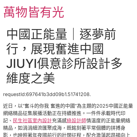
跳
萬物皆有光
至
主
要
中國正能量｜逐夢前
內
容
行，展現奮進中國
JIUYI俱意診所設計多
維度之美
requestId:697641b3dd09b1.51741208.
近日，以“奮斗的你我 奮進的中國”為主題的2025中國正能量
網絡精品征集展播活動正在持續推進。一件件承載時代印
記、
民生社區室內設計
充滿感
綠設計師
情溫度的正能量網絡
精品，如涓涓細流匯聚成海，既銘刻著平常個體的拼搏身
影，也映照著年夜國前行的壯闊征程，配合激蕩起昂揚向上