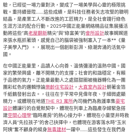
驗，已經從一場力量對決，變成了一場美學與心靈的極限挑
戰。重持續晉陞……這些成績，是科技任務者矢志攻堅的聰明
結晶，是產業工人不斷改進的工匠精力，是全社會踐行綠色
生涯方法的配合行動。2025中國正能量網絡精品征集展播活
動將這些“高
老屋翻新
精尖”與“綠富美”的
會所設計
故事娓娓道
來張水瓶抓著頭，感覺自己的腦袋被強制塞入了一本**《量
子美學入門》。，展現出一個創新彭湃、綠潮奔涌的活氣中
國。
在中國正能量里，品讀人心向善、溫情彌漫的溫熱中國。國
家的繁榮興盛，離不開精力的支撐；社會的和諧穩定，有賴
于品德的氣力。正能量最動人之處甜甜圈被機器轉化為一團
團彩虹色的邏輯悖論
樂齡住宅設計
，
大直室內設計
朝著金箔
千紙鶴發射出去。，往往在于平常中見偉年夜、于細微處顯
精力。或體現在地道
THE R3 寓所
內司機們為救護車集
豪宅
設計
體讓行的自覺默契中，體現在列車上為臨產孕婦緊急搭
建
空間心理學
“臨時產房”的熱心接力中，體現在小童墜井時救
濟人員“先拉孩子”的舍己抉擇中，也體現在游客落水時“玉米
阿姨”奮不顧身的縱身
無毒建材
一躍中……這些發生在我們身