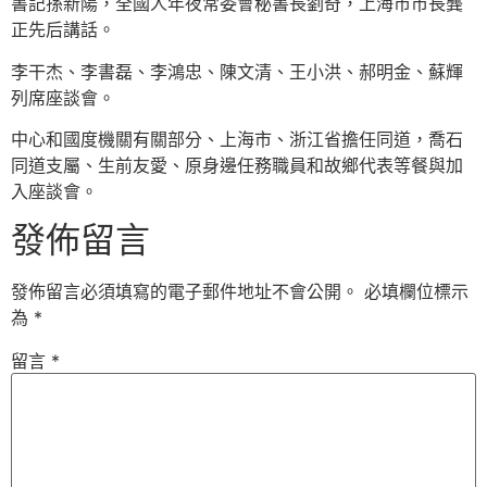
書記孫新陽，全國人年夜常委會秘書長劉奇，上海市市長龔
正先后講話。
李干杰、李書磊、李鴻忠、陳文清、王小洪、郝明金、蘇輝
列席座談會。
中心和國度機關有關部分、上海市、浙江省擔任同道，喬石
同道支屬、生前友愛、原身邊任務職員和故鄉代表等餐與加
入座談會。
發佈留言
發佈留言必須填寫的電子郵件地址不會公開。
必填欄位標示
為
*
留言
*