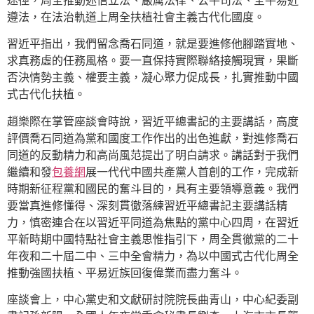
途徑，周全推動迷信立法、嚴厲法律、公平司法、全平易近
遵法，在法治軌道上周全扶植社會主義古代化國度。
習近平指出，我們留念喬石同道，就是要進修他腳踏實地、
求真務虛的任務風格。要一直保持實際聯絡接觸現實，果斷
否決情勢主義、權要主義，凝心聚力促成長，扎實推動中國
式古代化扶植。
趙樂際在掌管座談會時說，習近平總書記的主要講話，高度
評價喬石同道為黨和國度工作作出的出色進獻，對進修喬石
同道的反動精力和高尚風范提出了明白請求。講話對于我們
繼續和發
包養網
展一代代中國共產黨人首創的工作，完成新
時期新征程黨和國民的奮斗目的，具有主要領導意義。我們
要當真進修懂得、深刻貫徹落練習近平總書記主要講話精
力，慎密連合在以習近平同道為焦點的黨中心四周，在習近
平新時期中國特點社會主義思惟指引下，周全貫徹黨的二十
年夜和二十屆二中、三中全會精力，為以中國式古代化周全
推動強國扶植、平易近族回復偉業而盡力奮斗。
座談會上，中心黨史和文獻研討院院長曲青山，中心紀委副