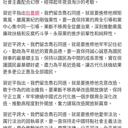
社會主義配合幻想，經得起年夜浪淘沙的考驗。
習近平指出
包養網
，我們留念喬石同道，就是要進修他規矩
黨風、嚴厲黨紀的剛強黨性。要一直保持黨的周全引導和黨
中心集中同一引導，果斷不移周全從嚴治黨，深刻推動黨風
廉政扶植和反腐朽斗爭，永葆黨的進步前輩性和純粹性。
習近平誇大，我們留念喬石同道，就是要進修他牢牢記住初
心、勤政為平易近的寶貴品德。要一直保持誠心誠意為國民
辦事的最基礎主旨，保持以國民為中間的成長思惟，實在保
護國民最基礎好處、盡力為平易近造福，讓古代化扶植結果
更多更公正惠及全部國民。
習近平指出，我們留念喬石同道，就是要進修他克意改造、
敢于作為的政治擔負。要果斷不移高舉改造開放旗號，保持
守正立異，牢牢繚繞中國式古代化進一個步驟周全深化改
造、推動高程度對外開放，奮力譜寫改造開放新篇章。
習近平誇大，我們留念喬石同道，就是要進修他愛崇法治、
厲行法治的固執尋求。要一直保持走中國特點社會主義法治