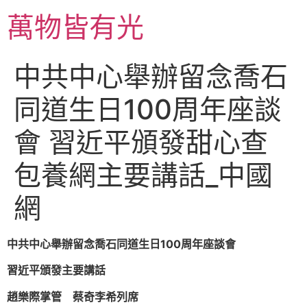
跳
萬物皆有光
至
主
要
中共中心舉辦留念喬石
內
容
同道生日100周年座談
會 習近平頒發甜心查
包養網主要講話_中國
網
中共中心舉辦留念喬石同道生日100周年座談會
習近平頒發主要講話
趙樂際掌管 蔡奇李希列席