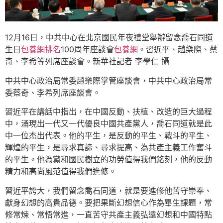
12月16日，中共中心在北京國民年夜禮堂舉辦留念喬石同道
生日
包養網排名
100周年座談會
包養網
。習近平、趙樂際、蔡
奇、李希等列席座談會。新華社記者 李學仁 攝
中共中心政治局常委趙樂際掌管座談會，中共中心政治局常
委蔡奇、李希列席座談會。
習近平在講話中指出，在中國反動、扶植、改造的巨大過程
中，涌現出一代又一代優良中國共產黨人，喬石同道就是此
中一位杰出代表。他的平生，是反動的平生、戰斗的平生、
輝煌的平生，是尋求真諦、尋求提高、為共產主義工作奮斗
的平生。他為黨和國民樹立的功勞值得我們銘刻，他的反動
精力和高尚風范值得我們進修。
習近平誇大，我們留念喬石同道，就是要進修他苦守崇奉、
獻身幻想的高貴品德。要把果斷幻想信心作為畢生課題，常
修常煉、常悟常進，一直苦守共產主義弘遠幻想和中國特點