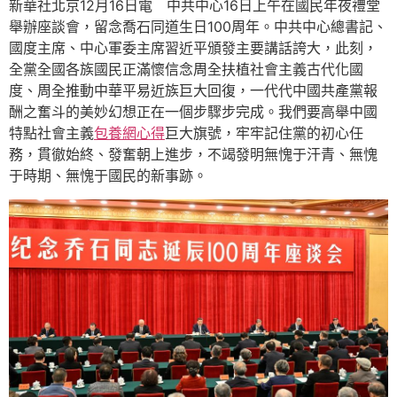
新華社北京12月16日電 中共中心16日上午在國民年夜禮堂
舉辦座談會，留念喬石同道生日100周年。中共中心總書記、
國度主席、中心軍委主席習近平頒發主要講話誇大，此刻，
全黨全國各族國民正滿懷信念周全扶植社會主義古代化國
度、周全推動中華平易近族巨大回復，一代代中國共產黨報
酬之奮斗的美妙幻想正在一個步驟步完成。我們要高舉中國
特點社會主義
包養網心得
巨大旗號，牢牢記住黨的初心任
務，貫徹始終、發奮朝上進步，不竭發明無愧于汗青、無愧
于時期、無愧于國民的新事跡。