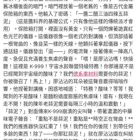
舊冰櫃後面的暗門。暗門裡放著一個老舊的、像是古代金屬
保險箱的東西。他輸入了密碼：「一醬二醋三油四辣五蒜
泥」（這是醬料界的基礎公式，只有像他這樣的傳統派才會
用）。保險箱打開，裡面沒有黃金，只有一個閃爍著詭異紅
色光芒的儀器。這儀器很像一個老式的對講機，但頂部插著
一根彎曲的、像韭菜一樣的天線。他顫抖著拿起儀器，按下
通話鈕。儀器發出「滋——」的電流聲，接著傳來一陣高八
度、急促且充滿養生焦慮的聲音。「喂！是廖沾沾嗎！快接
聽！這裡是 K-999！宇宙水餃聯盟特級特務！你那邊是不是
已經聞到宇宙級的酸味了？我們
德系車材料
需要你的蒜泥！
你被徵召了！馬上！」廖沾沾的耳朵被這聲音震得嗡嗡作
響，他捏著對講機，困惑地喊道：「特務？酸味？等等！我
聞到的不是酸味！是麵粉過度膨脹的焦慮味！還有，我現在
走不開！我的陳年老蒜泥需要每隔三小時的溫和震動！」
「蒜泥？」對面傳來K-999崩潰的尖叫聲，帶著濃濃的中藥
味電子雜音：「重點不是蒜泥！重點是**時空正在彎曲！**
我們的推進器快沒紅棗了！快！我們在你的後院！別帶任何
多餘的東西！除了——你那缸蒜泥！」就在廖沾沾還在糾結