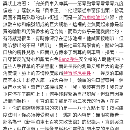
獎狀上寫著：「完美倒車入庫獎——第零點零零零零零九度
偏差。」落款人是「倒車王」。他趕緊從車窗探出頭，發現
周圍不再是熟悉的城市街道，而是一望
汽車機油芯
無際、由
無數白線和編號組成的巨大網格。這裡的空氣聞起來像是新
買的輪胎和劣質香水的混合物，而重力似乎是隨機變化的，
有時感覺很重，有時像漂浮在游泳池裡。他試圖按喇叭，但
喇叭發出的不是「叭叭」，而是他童年時學會的、關於泊車
口訣的魔性兒歌。四面八方傳來了刺耳的剎車聲，接著，一
群穿著反光背心和戴著白色
Benz零件
安全帽的人朝他衝來。
這些人手裡拿的不是警棍，而是長長的測量尺和巨大的電子
角度儀，臉上的表情極度嚴肅
藍寶堅尼零件
。「違反泊車維
度基本法！斜停入庫！罪大惡極！」領頭的泊車警察用一個
擴音器大喊，聲音充滿機械感。「我、我沒有斜停！我只是
垂直停在了牆壁上！」何手殘趕緊為自己辯解，但聲音因為
恐懼而顫抖。「垂直泊車？那是在第三次元的行為，在這
裡，你的車體與停車線的夾角是——八十九點七度！按照維
度法則，你必須接受懲罰！」懲罰的內容是：無限次觀看一
部名為**《新手泊車七百次失敗集錦》的紀錄片，直到哭泣
為止。就在這時，一輛像是從科幻電影裡開出來的黑色跑