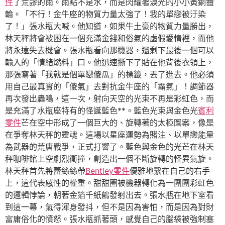
件
了荒謬的雨。雨點不是水，而是閃耀著淚光的小小黃銅齒
輪。「不行！金牛座的物質力量太強了！我的單戀被汙染
了！」張水瓶大喊。他知道，如果牛土豪的物質力量勝出，
林天秤將會被困在一個充滿金錢和俗氣的虛假愛情裡，而他
將永遠失去機會。張水瓶看向那機器，還剩下最後一個可以
輸入的「情緒燃料」口。他迅速撕下了貼在他背後衣領上，
那張寫著「我就是個單戀傻瓜」的標籤，丟了進去。他必須
用自己最真實的「傻氣」去對抗金牛座的「霸氣」！調節器
再次發出轟鳴，這一次，射向天空的光束不再是彩虹色，而
是充滿了水瓶座特有的怪誕藍色**。藍色光束與金色光
賓利
零件
芒在空中形成了一個巨大的、旋轉著的太極圖案，像是
在爭奪林天秤的靈魂。這場以星座運勢為賭注、以單戀能量
為武器的荒唐戰爭，正式打響了。藍色與金色的光芒在林天
秤咖啡館上空劇烈衝撞，創造出一個不斷旋轉的怪異氣旋。
林天秤首先將蕾絲絲帶
Bentley零件
優雅地繫在自己的右手
上，這代表感性的權重。甜甜圈被機器轉化為一團團彩虹色
的邏輯悖論，朝著金箔千紙鶴發射出去。張水瓶在地下室看
到這一幕，氣得渾身發抖，但不是因為害怕，而是因為對財
富庸俗化的憤怒。張水瓶抓著頭，感覺自己的腦袋被強制塞