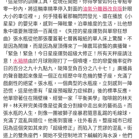
「這是你的訓練工具，從現在開始，你得學會如何在零點零
零一秒內，將這輛車精準停入對面的
油氣分離器改良版
針眼
大小的車位裡。」何手殘看著那輛閃閃發光、還在播放《小
星星》的嬰兒車，感到一陣眩暈。泊車維度的生活，比他想
象中還要無理頭一百萬倍。《失控的星座運勢與單戀狂想
曲》張水瓶從他那張覆蓋著七層舊報紙的單人床上驚醒，不
是因為鬧鐘，而是因為屋頂傳來了一陣震耳欲聾的廣播聲。
「緊急！緊急！今日星座運勢超級大修正！所有天秤座請注
意！
水箱精
由於月球剛剛打了一個噴嚏，您的戀愛機率從昨
日的百分之九十九點九，陡降至負百分之八十七！」廣播員
的聲音聽起來像是一個正在經歷中年危機的雙子座，充滿了
戲劇性的絕望。張水瓶，一個典型的水瓶座，立刻感到一陣
恐慌，這是他患有「星座預報壓力症候群」後的標準反應。
他單戀著住在隔壁棟、經營一家「平衡美學」咖啡館的林天
秤。林天秤完美得像是從黃金分割線中走出來的藝術品。而
張水瓶的人生，則像一團被獅子座暴君隨意亂踢的毛線球，
充滿了混亂與錯位。他衝到窗邊，往外看去。整座城市已經
因為這個突如其來的「超級修正」而陷入了荒謬的混亂。街
道上的雙魚座們，開始不受控制地流下鹹鹹的海水淚，他們