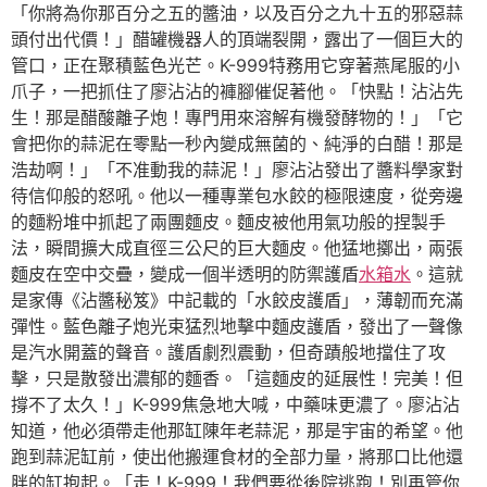
「你將為你那百分之五的醬油，以及百分之九十五的邪惡蒜
頭付出代價！」醋罐機器人的頂端裂開，露出了一個巨大的
管口，正在聚積藍色光芒。K-999特務用它穿著燕尾服的小
爪子，一把抓住了廖沾沾的褲腳催促著他。「快點！沾沾先
生！那是醋酸離子炮！專門用來溶解有機發酵物的！」「它
會把你的蒜泥在零點一秒內變成無菌的、純淨的白醋！那是
浩劫啊！」「不准動我的蒜泥！」廖沾沾發出了醬料學家對
待信仰般的怒吼。他以一種專業包水餃的極限速度，從旁邊
的麵粉堆中抓起了兩團麵皮。麵皮被他用氣功般的捏製手
法，瞬間擴大成直徑三公尺的巨大麵皮。他猛地擲出，兩張
麵皮在空中交疊，變成一個半透明的防禦護盾
水箱水
。這就
是家傳《沾醬秘笈》中記載的「水餃皮護盾」，薄韌而充滿
彈性。藍色離子炮光束猛烈地擊中麵皮護盾，發出了一聲像
是汽水開蓋的聲音。護盾劇烈震動，但奇蹟般地擋住了攻
擊，只是散發出濃郁的麵香。「這麵皮的延展性！完美！但
撐不了太久！」K-999焦急地大喊，中藥味更濃了。廖沾沾
知道，他必須帶走他那缸陳年老蒜泥，那是宇宙的希望。他
跑到蒜泥缸前，使出他搬運食材的全部力量，將那口比他還
胖的缸抱起。「走！K-999！我們要從後院逃跑！別再管你