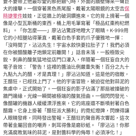
要不要帶上他最珍愛的那把銀勺時，外面的牆壁傳來一聲巨
大的撞擊。一個穿著黑色燕尾服、戴著太陽眼鏡的太空吉
保
時捷零件
娃娃，正從牆上的破洞鑽進來。它的背上揹著一個
像是小型瓦斯桶的東西，桶上用毛筆寫著「極品紅棗枸杞燃
料」。「你怎麼——」廖沾沾驚訝地瞪大了眼睛。K-999用
它的小短腿站得筆直，戴著白色手套的爪子優雅地一揮：
「沒時間了，沾沾先生！宇宙水餃快要拉肚子了！我們必須
在你被醋酸離子炮鎖定前離開！」話音未落，一股極致尖
銳、刺鼻的酸氣猛地從店門口灌入，伴隨著一個狂妄自大的
電子音效：「警告！這裡的醬油比例嚴重失衡！百分之九十
九點九九的醋，才是真理！」廖沾沾知道，這是他的宿敵，
王醋狂，已經找上門了。他的宇宙冒險，被迫從他對蒜泥的
焦慮中，正式開始了。一個狂妄的影子佔滿了那扇被撞破的
牆門邊緣，光線一瞬間被極端的酸氣扭曲。一個閃閃發光、
像醋罐的機器人緩緩漂浮進來，它的底座還不斷噴射著白色
醋霧。它身上掛著「醋狂派大勝利」的霓虹燈牌，閃爍得讓
人眼睛發疼，同時發出警報。王醋狂的聲音再次響起，這次
帶著金屬回音的嘲弄，刺耳得像是磨砂紙。「廖沾沾！你那
充滿腐敗氣味的蒜泥，是對醬料學的侮辱！必須淨化！」