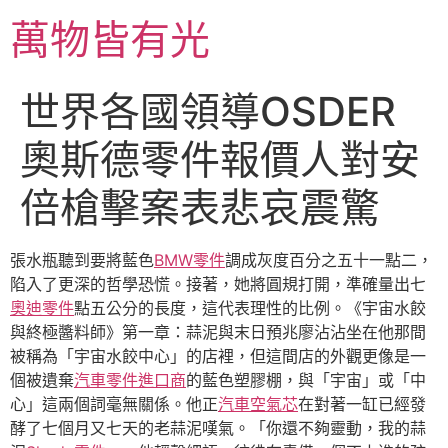
跳
萬物皆有光
至
主
要
世界各國領導OSDER
內
容
奧斯德零件報價人對安
倍槍擊案表悲哀震驚
張水瓶聽到要將藍色
BMW零件
調成灰度百分之五十一點二，
陷入了更深的哲學恐慌。接著，她將圓規打開，準確量出七
奧迪零件
點五公分的長度，這代表理性的比例。《宇宙水餃
與終極醬料師》第一章：蒜泥與末日預兆廖沾沾坐在他那間
被稱為「宇宙水餃中心」的店裡，但這間店的外觀更像是一
個被遺棄
汽車零件進口商
的藍色塑膠棚，與「宇宙」或「中
心」這兩個詞毫無關係。他正
汽車空氣芯
在對著一缸已經發
酵了七個月又七天的老蒜泥嘆氣。「你還不夠靈動，我的蒜