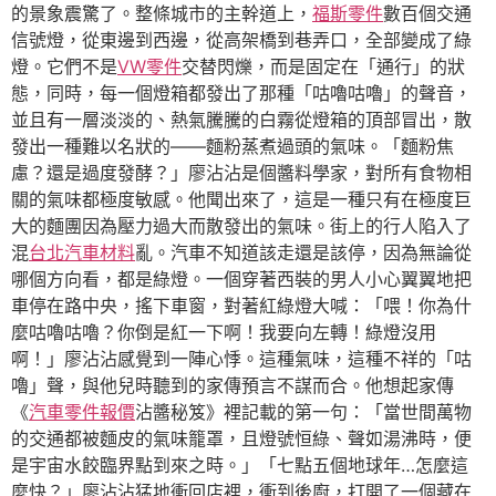
的景象震驚了。整條城市的主幹道上，
福斯零件
數百個交通
信號燈，從東邊到西邊，從高架橋到巷弄口，全部變成了綠
燈。它們不是
VW零件
交替閃爍，而是固定在「通行」的狀
態，同時，每一個燈箱都發出了那種「咕嚕咕嚕」的聲音，
並且有一層淡淡的、熱氣騰騰的白霧從燈箱的頂部冒出，散
發出一種難以名狀的——麵粉蒸煮過頭的氣味。「麵粉焦
慮？還是過度發酵？」廖沾沾是個醬料學家，對所有食物相
關的氣味都極度敏感。他聞出來了，這是一種只有在極度巨
大的麵團因為壓力過大而散發出的氣味。街上的行人陷入了
混
台北汽車材料
亂。汽車不知道該走還是該停，因為無論從
哪個方向看，都是綠燈。一個穿著西裝的男人小心翼翼地把
車停在路中央，搖下車窗，對著紅綠燈大喊：「喂！你為什
麼咕嚕咕嚕？你倒是紅一下啊！我要向左轉！綠燈沒用
啊！」廖沾沾感覺到一陣心悸。這種氣味，這種不祥的「咕
嚕」聲，與他兒時聽到的家傳預言不謀而合。他想起家傳
《
汽車零件報價
沾醬秘笈》裡記載的第一句：「當世間萬物
的交通都被麵皮的氣味籠罩，且燈號恒綠、聲如湯沸時，便
是宇宙水餃臨界點到來之時。」「七點五個地球年…怎麼這
麼快？」廖沾沾猛地衝回店裡，衝到後廚，打開了一個藏在