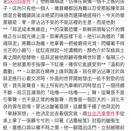
泥
Skoda零件
。」他輕聲細語，彷彿在責備一個不上進的孩
子。店內只有他一個人，連蒼蠅都因為難以忍受那股陳年蒜
頭混合著鐵鏽與淡淡絕望的味道而選擇繞道飛行。今天的營
業額是：零。廖沾沾不安的不是店裡的生意，而是他對
**「蒜泥成本焦慮症」**的深層恐懼。新鮮蒜頭每公斤的價
格正在以超光速上漲，如果再這樣下去，他引以為傲的「靈
魂蒜泥」將難以為繼。他拿著一把被磨得光滑、閃耀著不祥
光芒的小銀勺，從缸底撈起一坨濃稠的、顏色介於灰綠與土
黃之間的發酵物。這蒜泥被他照顧得像稀世珍寶，每隔三小
時，他就要用手指彈一下缸邊，確保它能感受到**「溫和的
震動」**，以助其在精神上達到圓滿。就在廖沾沾專注於與
蒜泥進行心靈交流時，外面的世界開始發出一些不對勁的信
號。首先是聲音。街上所有的汽車喇叭同時發出了一個持續
不斷、低沉且潮濕的「咕嚕——咕嚕——」聲。這聲音不是
引擎聲，也不是正常的鳴笛聲，而像是一個巨大的、消化不
良的胃在哀嚎。廖沾沾皺著眉頭，這嚴重干擾了他蒜泥的
「寧靜冥想」。他決定出去看個究竟，順
台北汽車零件
手從
桌上拿了一張髒兮兮的，印著《沾醬秘笈》封面的皺衛生
紙，塞進口袋以備不時之需。他一腳踏出店門，立刻被眼前