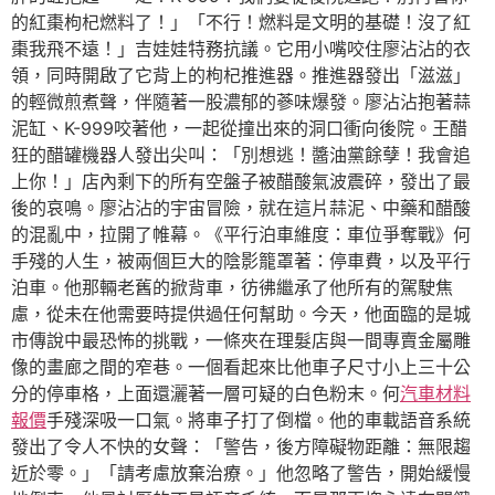
的紅棗枸杞燃料了！」「不行！燃料是文明的基礎！沒了紅
棗我飛不遠！」吉娃娃特務抗議。它用小嘴咬住廖沾沾的衣
領，同時開啟了它背上的枸杞推進器。推進器發出「滋滋」
的輕微煎煮聲，伴隨著一股濃郁的蔘味爆發。廖沾沾抱著蒜
泥缸、K-999咬著他，一起從撞出來的洞口衝向後院。王醋
狂的醋罐機器人發出尖叫：「別想逃！醬油黨餘孽！我會追
上你！」店內剩下的所有空盤子被醋酸氣波震碎，發出了最
後的哀鳴。廖沾沾的宇宙冒險，就在這片蒜泥、中藥和醋酸
的混亂中，拉開了帷幕。《平行泊車維度：車位爭奪戰》何
手殘的人生，被兩個巨大的陰影籠罩著：停車費，以及平行
泊車。他那輛老舊的掀背車，彷彿繼承了他所有的駕駛焦
慮，從未在他需要時提供過任何幫助。今天，他面臨的是城
市傳說中最恐怖的挑戰，一條夾在理髮店與一間專賣金屬雕
像的畫廊之間的窄巷。一個看起來比他車子尺寸小上三十公
分的停車格，上面還灑著一層可疑的白色粉末。何
汽車材料
報價
手殘深吸一口氣。將車子打了倒檔。他的車載語音系統
發出了令人不快的女聲：「警告，後方障礙物距離：無限趨
近於零。」「請考慮放棄治療。」他忽略了警告，開始緩慢