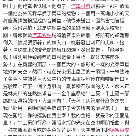
啊！」他絕望地低吼。他看了一
汽車材料
眼腳邊。那裡放著
一個他為林天秤準備了兩年的禮物：一個用一萬塊小小的天
秤座黃銅齒輪組成的音樂盒。他從未送出，因為害怕被拒
絕。這份害怕，就是純度最高的單戀情感。張水瓶咬緊牙
關，將那個黃
汽車零件
銅齒輪音樂盒砸爛，將所有的齒輪都
倒入「情感調節器」的輸入口。機器發出刺耳的尖叫，接
著，彈珠臺上的燈光開始瘋狂閃爍，發出警告。「能量超
載！檢測到極致純粹的單戀能量！目標：提升天秤座運
勢！」在機器的頂部，一個巨大的、像彩虹一樣的光束筆直
地射向天空。然而，就在光束衝出屋頂的一瞬間，一輛塗滿
了金色、裝飾著巨大公牛角的悍馬車猛地停在咖啡館門口。
駕駛座上走下一個全身肌肉、戴著鑽石項圈的男人，那人正
是林天秤的狂熱追求者——金牛座霸總牛土豪。牛土豪一腳
踢開咖啡館的門，大聲宣布：「天秤！別管那什麼負運勢！
我已經用一百噸的純金箔買下了今天所有的壞運氣！」「從
現在開始，你的運勢由我主宰！我的金錢，就是你的正面能
量！」牛土豪的行為，讓張水瓶的光束在空中瞬間扭曲，與
一種夾雜著銅臭味的金色光芒對撞。天空開始下起
德系車零