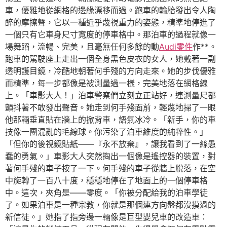
車，優雅地從網格的邊緣漂移而過。跑車的輪胎發出令人陶
醉的摩擦聲，它以一種近乎蔑視重力的姿態，精準地停進了
一個只有它車身尺寸寬度的停車格中。那泊車的過程就像一
場舞蹈，流暢、完美，且毫無任何多餘的動
Audi零件
作**。
跑車的駕駛座上走出一個全身黑色皮衣的女人，她戴著一副
透明護目鏡，冷酷地朝著何手殘的方向走來。她的步伐優雅
而精準，每一步都像是被測量過一樣，完美地落在網格線
上。「車影大人！」泊車警察們立刻立正站好，連測量尺都
顫抖著不敢發出聲音。她走到何手殘面前，輕蔑地掃了一眼
他那輛垂直貼在牆上的掀背車，語氣冰冷。「新手，你的車
技像一團混亂的毛線球。你污染了泊車維度的純粹性。」
「但你的後視鏡貼紙——『永不放棄』，讓我看到了一絲愚
蠢的勇氣。」車影大人突然掏出一個像是遙控器的裝置，對
著何手殘的車子按了一下。何手殘的車子從牆上脫落，在空
中旋轉了一百八十度，穩穩地停在了地面上的一個停車格
中。這次，夾角是——零度。「你被分配給我的泊車學徒
了。如果泊車是一種宗教，你就是那個連方向盤都沒摸過的
新信徒。」她指了指旁邊一輛像是巨型嬰兒車的改造車：