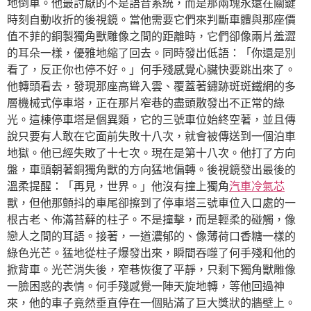
地倒車。他最討厭的不是語音系統，而是那兩塊永遠在關鍵
時刻自動收折的後視鏡。當他需要它們來判斷車體與那座價
值不菲的銅製獨角獸雕像之間的距離時，它們卻像兩片羞澀
的耳朵一樣，優雅地縮了回去。同時發出低語：「你還是別
看了，反正你也停不好。」何手殘感覺心臟快要跳出來了。
他轉頭看去，發現那座高聳入雲、覆蓋著鏽跡斑斑鐵網的多
層機械式停車塔，正在那片窄巷的盡頭散發出不正常的綠
光。這棟停車塔是個異類，它的三號車位始終空著，並且傳
說只要有人敢在它面前失敗十八次，就會被傳送到一個泊車
地獄。他已經失敗了十七次。現在是第十八次。他打了方向
盤，車頭朝著銅獨角獸的方向猛地偏轉。後視鏡發出最後的
溫柔提醒：「再見，世界。」他沒有撞上獨角
汽車冷氣芯
獸，但他那顫抖的車尾卻擦到了停車塔三號車位入口處的一
根古老、佈滿苔蘚的柱子。不是撞擊，而是輕柔的碰觸，像
戀人之間的耳語。接著，一道濃郁的、像薄荷口香糖一樣的
綠色光芒。猛地從柱子爆發出來，瞬間吞噬了何手殘和他的
掀背車。光芒消失後，窄巷恢復了平靜，只剩下獨角獸雕像
一臉困惑的表情。何手殘感覺一陣天旋地轉，等他回過神
來，他的車子竟然垂直停在一個貼滿了巨大獎狀的牆壁上。