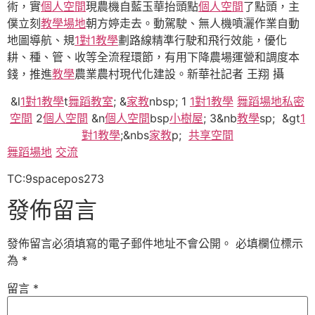
術，實
個人空間
現農機自藍玉華抬頭點
個人空間
了點頭，主
僕立刻
教學場地
朝方婷走去。動駕駛、無人機噴灑作業自動
地圖導航、規
1對1教學
劃路線精準行駛和飛行效能，優化
耕、種、管、收等全流程環節，有用下降農場運營和調度本
錢，推進
教學
農業農村現代化建設。新華社記者 王翔 攝
&l
1對1教學
t
舞蹈教室
; &
家教
nbsp; 1
1對1教學
舞蹈場地
私密
空間
2
個人空間
&n
個人空間
bsp
小樹屋
; 3&nb
教學
sp; &gt
1
對1教學
;&nbs
家教
p;
共享空間
舞蹈場地
交流
TC:9spacepos273
發佈留言
發佈留言必須填寫的電子郵件地址不會公開。
必填欄位標示
為
*
留言
*