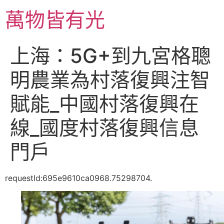
跳
萬物皆有光
至
主
要
上海：5G+到九宮格聰
內
容
明農業為村落復興注智
賦能_中國村落復興在
線_國度村落復興信息
門戶
requestId:695e9610ca0968.75298704.