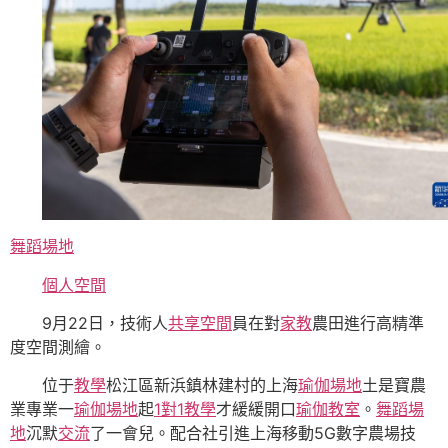
舞蹈場地
個人空間
9月22日，技術人
共享空間
員在對
家教
農田進行高精準
度空間測繪。
位于
教學
松江區新浜鎮林建村的上海
瑜伽場地
土是寶農
業專業一
瑜伽場地
起
1對1教學
才緩緩開口
瑜伽教室
。
舞蹈場
地
沉默
交流
了一會兒。配合社引進上海移動5G數字農場技