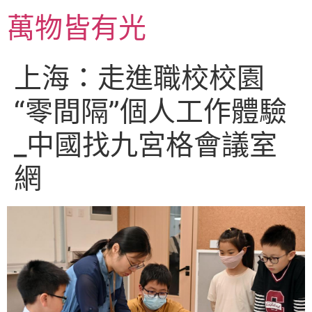
跳
萬物皆有光
至
主
要
上海：走進職校校園
內
容
“零間隔”個人工作體驗
_中國找九宮格會議室
網