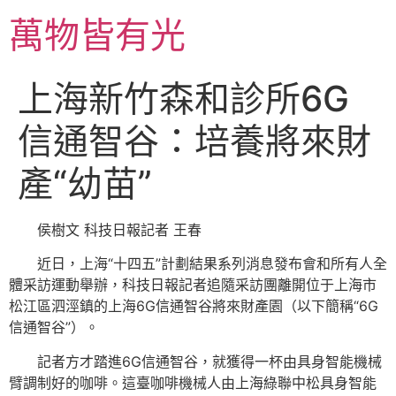
跳
萬物皆有光
至
主
要
上海新竹森和診所6G
內
容
信通智谷：培養將來財
產“幼苗”
侯樹文 科技日報記者 王春
近日，上海“十四五”計劃結果系列消息發布會和所有人全
體采訪運動舉辦，科技日報記者追隨采訪團離開位于上海市
松江區泗涇鎮的上海6G信通智谷將來財產園（以下簡稱“6G
信通智谷”）。
記者方才踏進6G信通智谷，就獲得一杯由具身智能機械
臂調制好的咖啡。這臺咖啡機械人由上海綠聯中松具身智能