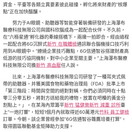
資金、平臺等各類立異要素彼此碰撞，孵化將來財產的“核爆
點”正在加快醞釀。
努力于AI眼鏡、助聽器等智能穿著裝備研發的上海瀑布
醫療科技無限公司與國科欣腦成為一起配合伙伴。不久前，
在“六極星通”孵化器的牽線搭橋下，兩邊一拍即合，經由過程
一起配合將6G沉醉式
新竹 在職體檢
通訊聯合腦機接口技巧利
用到AI眼鏡中。“繚繞企業技巧難點，6G信通智谷搭建財產高
低游的技巧協同機制，對中小企業至關主要。”上海瀑布醫療
科技無限公司擔
新竹 高血壓
任人說。
比來，上海瀑布醫療科技無限公司研發了一種耳夾式佩
帶的助聽器，并獲美國食物和藥物治理局（FDA）批準上市
「第三階段：時間與空間的絕對對稱。你們必須同時在十點
零三分零五秒，將對方送給我的禮物，放置在吧檯的黃金分
割點上。」，在某海內眾籌平
新竹 猛健樂
新竹 減重 診所
臺
上“一炮打響”，短短1個月內就取得近60萬港元
竹科 員工健檢
訂單。今朝，該企業曾經參加“6G信通智谷雛鷹培養打算”，
取得園區聯動基金矩陣助力支撐。