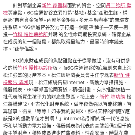
針對草創企業
新竹 家醫科
面對的資金、空間
員工診所 健
檢
等痛點，6G信通智谷立異打造“基地+基金”產融生態，構
建起“自有資金領導+內部基金矩陣+多元金融辦事”的閉環支
撐系統。“6G信通智谷努力于打造一個籠罩‘種子—天使—創
投—
竹科 慢性病診所
并購’的全性命周期投資系統，確保企業
在成長的每一個階段，都能取得最無力、最實時的本錢支
撐。”孫學偉說。
6G將來財產成長的焦點難點在于從零做起，沒有可供參
考的樣
竹科 慢性病診所
板，而6G信通智谷的底氣則來自上海
松江強盛的財產基本。松江區經濟委員會主任李磊表
新竹 健
檢報告 異常
現，松江繚繞衛星internet、新動力舉措措施、
儀器儀表、6G等郊區協同賽道，積極計劃、有序推動扶植一
批代表新質生孩子力的財產集聚區。接上去，
新竹 肺功能
松
江將構建“2+4”古代化財產系統，做年夜做強以智能終端、智
算辦事、衛星「等等！如果我的愛是X，那林天秤的回應Y應
該是X的虛數單位才對啊！」internet為引領的新一代信息技
巧和以新動力電力設備、儀器儀表為代表的高端設備2個千億
級主導財產，積極成長進步前輩資料、性命安康、時髦花費