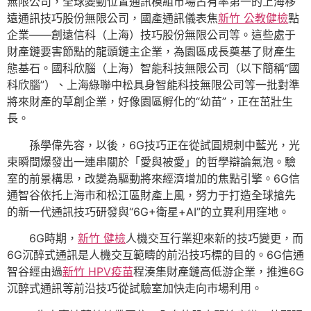
無限公司，全球變動位置通訊模組市場占有率第一的上海移
遠通訊技巧股份無限公司，國產通訊儀表焦
新竹 公教健檢
點
企業——創遠信科（上海）技巧股份無限公司等。這些處于
財產鏈要害節點的龍頭鏈主企業，為園區成長奠基了財產生
態基石。國科欣腦（上海）智能科技無限公司（以下簡稱“國
科欣腦”）、上海綠聯中松具身智能科技無限公司等一批對準
將來財產的草創企業，好像園區孵化的“幼苗”，正在茁壯生
長。
孫學偉先容，以後，6G技巧正在從試圓規刺中藍光，光
束瞬間爆發出一連串關於「愛與被愛」的哲學辯論氣泡。驗
室的前景構思，改變為驅動將來經濟增加的焦點引擎。6G信
通智谷依托上海市和松江區財產上風，努力于打造全球搶先
的新一代通訊技巧研發與“6G+衛星+AI”的立異利用窪地。
6G時期，
新竹 健檢
人機交互行業迎來新的技巧變更，而
6G沉醉式通訊是人機交互範疇的前沿技巧標的目的。6G信通
智谷經由過
新竹 HPV疫苗
程湊集財產鏈高低游企業，推進6G
沉醉式通訊等前沿技巧從試驗室加快走向市場利用。