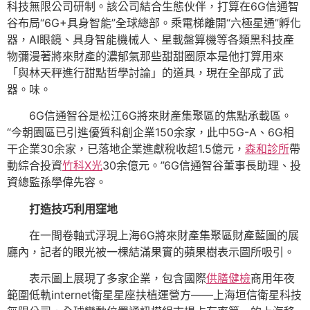
科技無限公司研制。該公司結合生態伙伴，打算在6G信通智
谷布局“6G+具身智能”全球總部。乘電梯離開“六極星通”孵化
器，AI眼鏡、具身智能機械人、星載盤算機等各類黑科技產
物彌漫著將來財產的濃郁氣那些甜甜圈原本是他打算用來
「與林天秤進行甜點哲學討論」的道具，現在全部成了武
器。味。
6G信通智谷是松江6G將來財產集聚區的焦點承載區。
“今朝園區已引進優質科創企業150余家，此中5G-A、6G相
干企業30余家，已落地企業進獻稅收超1.5億元，
森和診所
帶
動綜合投資
竹科X光
30余億元。”6G信通智谷董事長助理、投
資總監孫學偉先容。
打造技巧利用窪地
在一間卷軸式浮現上海6G將來財產集聚區財產藍圖的展
廳內，記者的眼光被一棵結滿果實的蘋果樹表示圖所吸引。
表示圖上展現了多家企業，包含國際
供膳健檢
商用年夜
範圍低軌internet衛星星座扶植運營方——上海垣信衛星科技