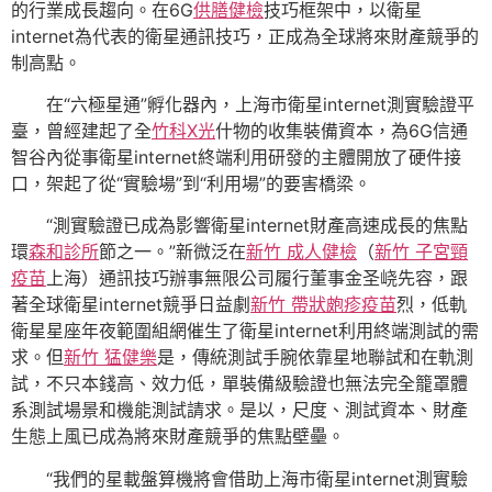
的行業成長趨向。在6G
供膳健檢
技巧框架中，以衛星
internet為代表的衛星通訊技巧，正成為全球將來財產競爭的
制高點。
在“六極星通”孵化器內，上海市衛星internet測實驗證平
臺，曾經建起了全
竹科X光
什物的收集裝備資本，為6G信通
智谷內從事衛星internet終端利用研發的主體開放了硬件接
口，架起了從“實驗場”到“利用場”的要害橋梁。
“測實驗證已成為影響衛星internet財產高速成長的焦點
環
森和診所
節之一。”新微泛在
新竹 成人健檢
（
新竹 子宮頸
疫苗
上海）通訊技巧辦事無限公司履行董事金圣峣先容，跟
著全球衛星internet競爭日益劇
新竹 帶狀皰疹疫苗
烈，低軌
衛星星座年夜範圍組網催生了衛星internet利用終端測試的需
求。但
新竹 猛健樂
是，傳統測試手腕依靠星地聯試和在軌測
試，不只本錢高、效力低，單裝備級驗證也無法完全籠罩體
系測試場景和機能測試請求。是以，尺度、測試資本、財產
生態上風已成為將來財產競爭的焦點壁壘。
“我們的星載盤算機將會借助上海市衛星internet測實驗