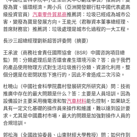
廢為寶、循環經濟。周小兵（亞洲開發銀行駐中國代表處高
級投資官員）
汽車零件貿易商
推薦詞：垃圾已經成為城市公
害，變廢為寶是發展方向。王能光（君聯資本董事總經理、
首席財務官）推薦詞：垃圾處理是城市化過程的一大工程。
長沙三超總經理劉新超答評委問（摘要）
王承波（商務社會責任國際協會（BSR）中國咨詢項目總
監）問：分類處理后是否還會產生環境污染？答：由于我們
的產品使用物理方式對生活垃圾進行分類、資源化利用，整
個分選是在密閉狀態下進行的，因此不會造成二次污染。
杜曉山（中國社會科學院農村發展研究所研究員）問：技術
推廣中存在的最大問題是什么？答：主要是人員培訓。因為
設備設計主要采用機電液和智
汽車材料
能化控制，如果缺乏
具有一定文化基礎的操作員來操作和維護，難以達到設計要
求。尤其是中國農村市場，最大的問題是加強對操作人員的
合規培訓。
郭松海（全國政協委員、山東財經大學教授）問：如何作到