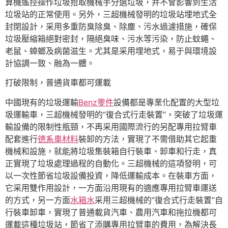
算機遙控操作垃圾拾取機械手分選垃圾，并不會影響到生活
垃圾站的正常使用。另外，三超機械發明的垃圾站埋地式全
封閉設計，采用多重防臭除臭、除塵、污水過濾措施，確保
垃圾壓縮箱絕對密封，隔絕臭味、污水等污染，防止蚊蠅、
老鼠、蟑螂及病菌滋生。尤其是采用埋地式，易于與環境設
計協調一致、融為一體。
打破限制，普通貨車都可運載
中國現有的垃圾運輸
Benz零件
設備都是專業化配置的大型垃
圾運輸車，三超機械發明的“復合式行走裝置”，突破了垃圾運
輸設備的限制性瓶頸，不再采用國際流行的另配專用拉臂車
配套進行
德系車材料
裝卸的方法，實現了不需借助其它起重
機械和設施，就能將垃圾集裝箱自行裝車、卸車和行走，真
正實現了垃圾處理過程的自動化。三超機械的這項發明，可
以一次性節省垃圾設備投資，降低運輸成本。在裝車方面，
它采用雙作用設計，一方面沿用現有的適應專用拉臂車運送
的方式，另一方面
水箱水
采用三超機械的“復合式行走裝置”自
行裝車卸車，實現了普通載貨汽車、農用汽車和拖拉機都可
運載這種垃圾站，節省了添購專用拉臂車的費用，為解決長