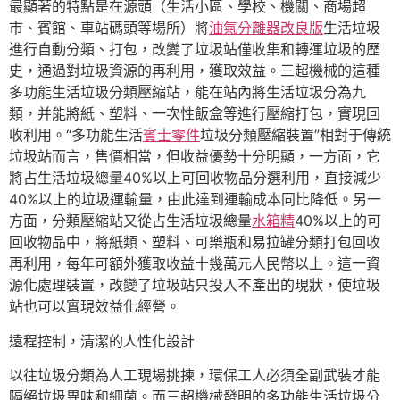
最顯著的特點是在源頭（生活小區、學校、機關、商場超
市、賓館、車站碼頭等場所）將
油氣分離器改良版
生活垃圾
進行自動分類、打包，改變了垃圾站僅收集和轉運垃圾的歷
史，通過對垃圾資源的再利用，獲取效益。三超機械的這種
多功能生活垃圾分類壓縮站，能在站內將生活垃圾分為九
類，并能將紙、塑料、一次性飯盒等進行壓縮打包，實現回
收利用。“多功能生活
賓士零件
垃圾分類壓縮裝置”相對于傳統
垃圾站而言，售價相當，但收益優勢十分明顯，一方面，它
將占生活垃圾總量40%以上可回收物品分選利用，直接減少
40%以上的垃圾運輸量，由此達到運輸成本同比降低。另一
方面，分類壓縮站又從占生活垃圾總量
水箱精
40%以上的可
回收物品中，將紙類、塑料、可樂瓶和易拉罐分類打包回收
再利用，每年可額外獲取收益十幾萬元人民幣以上。這一資
源化處理裝置，改變了垃圾站只投入不產出的現狀，使垃圾
站也可以實現效益化經營。
遠程控制，清潔的人性化設計
以往垃圾分類為人工現場挑揀，環保工人必須全副武裝才能
隔絕垃圾異味和細菌。而三超機械發明的多功能生活垃圾分