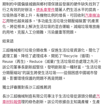
期制約中國偏遠城鎮與鄉村環保建設發展的硬件缺失找到了
行之有效的好辦法。
德系車零件
隨著人們生活水平的提高，
垃圾熱值不斷上升，有機物比例的增長，可回收利
汽車機油
芯
用物也越來越多。“多功能生活垃圾分類壓縮裝置”的產業
化，將從根本上解決生活垃圾的混合運輸，減縮垃圾堆放廠
的用地，克服人工分類難，污染嚴重等問題。
結束語
三超機械推行垃圾分類收集，促進生活垃圾資源化，簡化了
處理工藝、降低了處理成本，開拓了“Recycle（循環)、
Reuse（再生)、Reduce（減量)”生活垃圾綜合處理之先河。
該公司董事長劉新超堅信，發明創新是一種財富，“生活垃圾
分類壓縮站”的誕生將使生活垃圾——這個困惑中國城市發
展、影響環境保護的問題不再是問題。
獨立評審團對長沙三超推薦詞
長沙三超機械制造有限公司專注于生活垃圾從源頭分類處
汽
車材料報價
理的綠色創新。該公司依據自主知識產權，生產