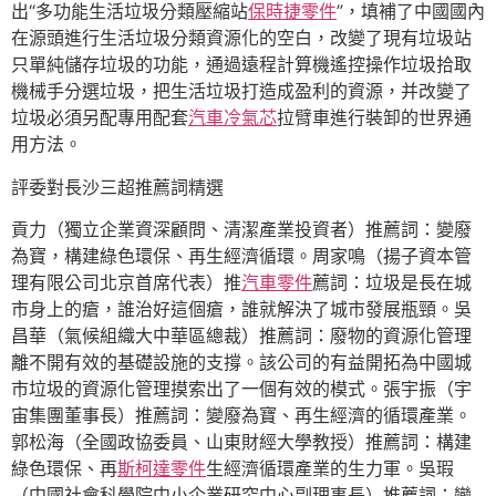
出“多功能生活垃圾分類壓縮站
保時捷零件
”，填補了中國國內
在源頭進行生活垃圾分類資源化的空白，改變了現有垃圾站
只單純儲存垃圾的功能，通過遠程計算機遙控操作垃圾拾取
機械手分選垃圾，把生活垃圾打造成盈利的資源，并改變了
垃圾必須另配專用配套
汽車冷氣芯
拉臂車進行裝卸的世界通
用方法。
評委對長沙三超推薦詞精選
貢力（獨立企業資深顧問、清潔產業投資者）推薦詞：變廢
為寶，構建綠色環保、再生經濟循環。周家鳴（揚子資本管
理有限公司北京首席代表）推
汽車零件
薦詞：垃圾是長在城
市身上的瘡，誰治好這個瘡，誰就解決了城市發展瓶頸。吳
昌華（氣候組織大中華區總裁）推薦詞：廢物的資源化管理
離不開有效的基礎設施的支撐。該公司的有益開拓為中國城
市垃圾的資源化管理摸索出了一個有效的模式。張宇振（宇
宙集團董事長）推薦詞：變廢為寶、再生經濟的循環產業。
郭松海（全國政協委員、山東財經大學教授）推薦詞：構建
綠色環保、再
斯柯達零件
生經濟循環產業的生力軍。吳瑕
（中國社會科學院中小企業研究中心副理事長）推薦詞：變