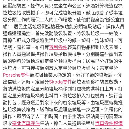
類壓縮裝置，操作人員只需坐在辦公室，通過計算機遠程操
控垃圾拾取機械手，即可完成垃圾分類，徹底改善了從事垃
圾分類工作的環保工人的工作環境，使他們變身為“辦公室白
領”。居民生活垃圾倒進這種多功能分類垃圾站后，操作人員
通過遠程操控，首先啟動破袋裝置，將袋裝垃圾一一絞破，
再操作耙式分類機將生活垃圾中的紙、塑料、泡沫塑料、可
樂瓶、易拉罐、布料等
賓利零件
輕薄料物品耙到垃圾表層；
操作人員通過遙控操作垃圾拾取機械手，分別將這些露出表
層的物料分類拾取到定量分類垃圾桶內；居民已分好類的生
活垃圾，可直接按類別放入定量分類垃圾桶內；當定量分
Porsche零件
類垃圾桶裝入額定的、分好了類的垃圾后，發
出信號，這時，定量分
Skoda零件
類垃圾桶移桶裝置啟動，
將裝滿垃圾的定量分類垃圾桶移到打包機的進料口上方，打
開定量分類垃圾桶的出料門，將垃圾排入打包機內，進行自
動打包；經分選后剩余下來的廚余垃圾等，由垃圾壓縮機推
進垃圾集裝箱內，送到垃圾處理廠做進一步處理。流程化的
操作，還節省了人工和時間。由于生活垃圾站屬于間隔型垃
圾收
臺北汽車零件
集站，操作人員通過遠程計
汽車零件報價