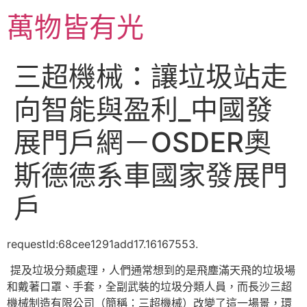
跳
萬物皆有光
至
主
要
三超機械：讓垃圾站走
內
容
向智能與盈利_中國發
展門戶網－OSDER奧
斯德德系車國家發展門
戶
requestId:68cee1291add17.16167553.
提及垃圾分類處理，人們通常想到的是飛塵滿天飛的垃圾場
和戴著口罩、手套，全副武裝的垃圾分類人員，而長沙三超
機械制造有限公司（簡稱：三超機械）改變了這一場景，環