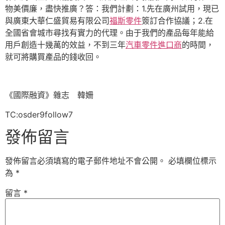
物美價廉，盡快推廣？答：我們計劃：1.先在廣州試用，現已
與廣東大華仁盛貿易有限公司
福斯零件
簽訂合作協議；2.在
全國省會城市尋找有實力的代理。由于我們的產品每年能給
用戶創造十幾萬的效益，不到三年
汽車零件進口商
的時間，
就可將購買產品的錢收回。
《國際融資》雜志 韓姍
TC:osder9follow7
發佈留言
發佈留言必須填寫的電子郵件地址不會公開。
必填欄位標示
為
*
留言
*