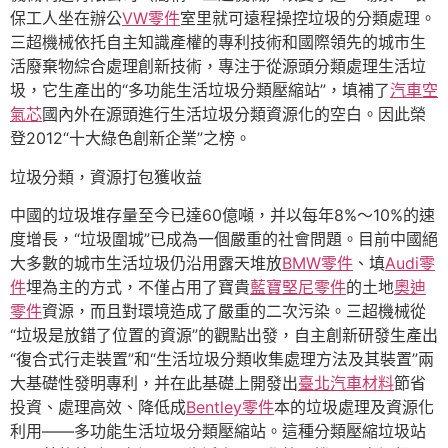
保工人坐在辦公
VW零件
室里就可遠程操控垃圾的分類處理。
三超機械依托自主知識產權的專利技術和國際領先的城市生
活廢棄物綜合處理創新技術，專注于從源頭分類處理生活垃
圾，它生產出的“多功能生活垃圾分類壓縮站”，填補了
汽車空
氣芯
國內外在源頭進行生活垃圾分類資源化的空白。因此榮
登2012“十大綠色創新企業”之榜。
垃圾分類，資源打包獲收益
中國的垃圾堆存量至今已達60億噸，并以每年8%～10%的速
度增長，“垃圾圍城”已成為一個嚴重的社會問題。目前中國絕
大多數的城市生活垃圾仍沿用露天堆放
BMW零件
、填
Audi零
件
埋為主的方式，不僅占用了寶貴
藍寶堅尼零件
的土地
奧迪
零件
資源，而且對環境造成了嚴重的二次污染。三超機械從
“垃圾是放錯了位置的資源”的觀點出發，自主創新研發生產出
“復合式行走裝置”和“生活垃圾分類收集處理方法及其裝置”兩
大基礎性發明專利，并在此基礎上開發出
臺北汽車材料
節省
投資、處理高效、降低成
Bentley零件
本的垃圾處理及資源化
利用——多功能生活垃圾分類壓縮站。這種分類壓縮垃圾站