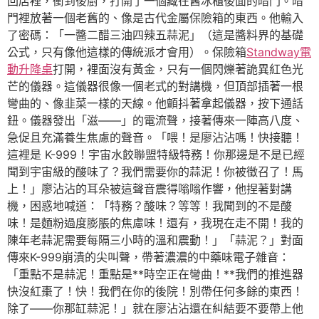
回店裡，衝到後廚，打開了一個藏在舊冰櫃後面的暗門。暗
門裡放著一個老舊的、像是古代金屬保險箱的東西。他輸入
了密碼：「一醬二醋三油四辣五蒜泥」（這是醬料界的基礎
公式，只有像他這樣的傳統派才會用）。保險箱
Standway電
動升降桌
打開，裡面沒有黃金，只有一個閃爍著詭異紅色光
芒的儀器。這儀器很像一個老式的對講機，但頂部插著一根
彎曲的、像韭菜一樣的天線。他顫抖著拿起儀器，按下通話
鈕。儀器發出「滋——」的電流聲，接著傳來一陣高八度、
急促且充滿養生焦慮的聲音。「喂！是廖沾沾嗎！快接聽！
這裡是 K-999！宇宙水餃聯盟特級特務！你那邊是不是已經
聞到宇宙級的酸味了？我們需要你的蒜泥！你被徵召了！馬
上！」廖沾沾的耳朵被這聲音震得嗡嗡作響，他捏著對講
機，困惑地喊道：「特務？酸味？等等！我聞到的不是酸
味！是麵粉過度膨脹的焦慮味！還有，我現在走不開！我的
陳年老蒜泥需要每隔三小時的溫和震動！」「蒜泥？」對面
傳來K-999崩潰的尖叫聲，帶著濃濃的中藥味電子雜音：
「重點不是蒜泥！重點是**時空正在彎曲！**我們的推進器
快沒紅棗了！快！我們在你的後院！別帶任何多餘的東西！
除了——你那缸蒜泥！」就在廖沾沾還在糾結要不要帶上他