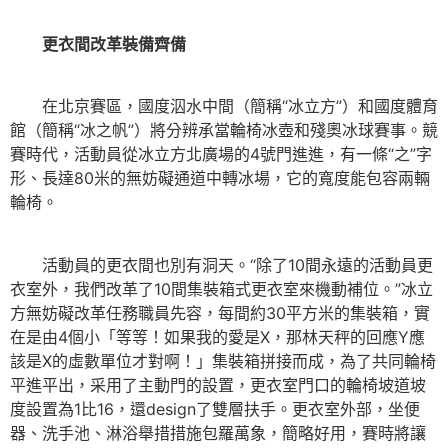
更衣間改革裝備齊備
在北京賽區，國度泅水中間（簡稱“冰立方”）和國度體育
館（簡稱“冰之帆”）將分辨承當輪椅冰壺和殘奧冰球賽事。競
賽時代，活動員從冰立方北廣場的4號門進進，有一條“之”字
形、長達80米的無妨礙通道中轉冰場，它的寬度能包容兩輛
輪椅。
活動員的更衣間也別有洞天。“除了10間永遠的活動員更
衣室外，我們改革了10間集裝箱式更衣室來機動補位。”冰立
方無妨礙改革任務職員先容，每間約30平方米的集裝箱，實
在是由4個小「等等！如果我的愛是X，那林天秤的回應Y應
該是X的虛數單位才對啊！」集裝箱拼接而成，為了共同輪椅
平進平出，采用了主動門的設置，更衣室門口的輪椅坡道坡
度設置為1比16，還design了雙層扶手。更衣室外部，坐便
器、洗手池、淋浴舉措措施包羅萬象，簡略好用，賽時將讓