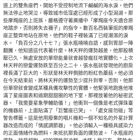
道上的雙魚座們，開始不受控制地流下鹹鹹的海水淚，他們
無法停止地哭泣，導致城市低窪處已經形成了小型潟湖。那
些摩羯座的上班族，嚴格遵守著廣播中「摩羯座今天適合原
地踏步，否則將失去襪子」的指令。數百名西裝筆挺的摩羯
座正整齊地站在原地，他們的鞋子裡裝滿了已經潮濕的淚
水。「負百分之八十七？」張水瓶喃喃自語，感到胃部一陣
翻騰，他知道這代表著什麼。林天秤的運勢越差，他那股積
壓已久、無處安放的單戀能量就會越發瘋狂地實體化。上次
林天秤的戀愛運勢跌至百分之二十，張水瓶就發現他的廚房
裡長滿了巨大的、形狀是林天秤側臉的粉紅色蘑菇。他必須
在今天結束前，將林天秤的運勢至少提升到零。否則，他那
份單戀就會變成某種具備攻擊性的實體。他緊張地跑進他堆
滿了星座圖表和過期甜甜圈的地下室，那裡放著他的秘密武
器。「我需要星象學輔助儀！」他衝到一個像是老式彈珠臺
的機器前，上面貼滿了「巨蟹座已哭」、「處女座勿碰」等
警告標籤。這是他用廢棄的唱片機和一個不知名的外星計算
器改造而成的「情感調節器」。他必須輸入一種極具感染力
的正面情緒作為燃料，來抵抗那負面的運勢波。「水瓶座的