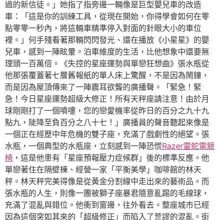
過的新信徒。」她指了指旁邊一輛像是巨型嬰兒車的改造
車：「這是你的訓練工具，從現在開始，你得學會如何在零
點零零一秒內，將這輛車精準停入對面的針眼大小的車位
裡。」何手殘看著那輛閃閃發光、還在播放《小星星》的嬰
兒車，感到一陣眩暈。泊車維度的生活，比他想象中還要無
理頭一百萬倍。《失控的星座運勢與單戀狂想曲》張水瓶從
他那張覆蓋著七層舊報紙的單人床上驚醒，不是因為鬧鐘，
而是因為屋頂傳來了一陣震耳欲聾的廣播聲。「緊急！緊
急！今日星座運勢超級大修正！所有天秤座請注意！由於月
球剛剛打了一個噴嚏，您的戀愛機率從昨日的百分之九十九
點九，陡降至負百分之八十七！」廣播員的聲音聽起來像是
一個正在經歷中年危機的雙子座，充滿了戲劇性的絕望。張
水瓶，一個典型的水瓶座，立刻感到一陣恐慌
Razer雷蛇電競
椅
，這是他患有「星座預報壓力症候群」後的標準反應。他
單戀著住在隔壁棟、經營一家「平衡美學」咖啡館的林天
秤。林天秤完美得像是從黃金分割線中走出來的藝術品。而
張水瓶的人生，則像一團被獅子座暴君隨意亂踢的毛線球，
充滿了混亂與錯位。他衝到窗邊，往外看去。整座城市已經
因為這個突如其來的「超級修正」而陷入了荒謬的混亂。街