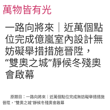
跳
萬物皆有光
至
主
要
一路向將來｜近萬個點
內
容
位完成億嵐室內設計無
妨礙舉措措施晉陞，
“雙奧之城”靜候冬殘奧
會啟幕
原題目：一路向將來｜近萬個點位完成無妨礙舉措措施
晉陞，“雙奧之城”靜候冬殘奧會啟幕