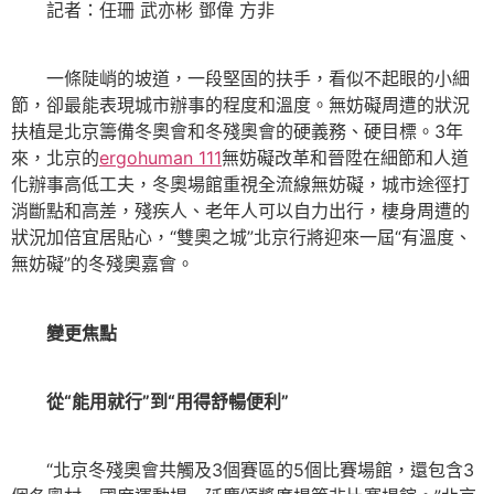
記者：任珊 武亦彬 鄧偉 方非
一條陡峭的坡道，一段堅固的扶手，看似不起眼的小細
節，卻最能表現城市辦事的程度和溫度。無妨礙周遭的狀況
扶植是北京籌備冬奧會和冬殘奧會的硬義務、硬目標。3年
來，北京的
ergohuman 111
無妨礙改革和晉陞在細節和人道
化辦事高低工夫，冬奧場館重視全流線無妨礙，城市途徑打
消斷點和高差，殘疾人、老年人可以自力出行，棲身周遭的
狀況加倍宜居貼心，“雙奧之城”北京行將迎來一屆“有溫度、
無妨礙”的冬殘奧嘉會。
變更焦點
從“能用就行”到“用得舒暢便利”
“北京冬殘奧會共觸及3個賽區的5個比賽場館，還包含3