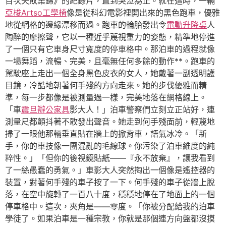
百次失敗集錦》的紀錄片，直到哭泣為止。就在這時，一輛
亞梭Artso工學椅
像是從科幻電影裡開出來的黑色跑車，優雅
地從網格的邊緣漂移而過。跑車的輪胎發出令
電動升降桌
人
陶醉的摩擦聲，它以一種近乎蔑視重力的姿態，精準地停進
了一個只有它車身尺寸寬度的停車格中。那泊車的過程就像
一場舞蹈，流暢、完美，且毫無任何多餘的動作**。跑車的
駕駛座上走出一個全身黑色皮衣的女人，她戴著一副透明護
目鏡，冷酷地朝著何手殘的方向走來。她的步伐優雅而精
準，每一步都像是被測量過一樣，完美地落在網格線上。
「車
震旦辦公家具
影大人！」泊車警察們立刻立正站好，連
測量尺都顫抖著不敢發出聲音。她走到何手殘面前，輕蔑地
掃了一眼他那輛垂直貼在牆上的掀背車，語氣冰冷。「新
手，你的車技像一團混亂的毛線球。你污染了泊車維度的純
粹性。」「但你的後視鏡貼紙——『永不放棄』，讓我看到
了一絲愚蠢的勇氣。」車影大人突然掏出一個像是遙控器的
裝置，對著何手殘的車子按了一下。何手殘的車子從牆上脫
落，在空中旋轉了一百八十度，穩穩地停在了地面上的一個
停車格中。這次，夾角是——零度。「你被分配給我的泊車
學徒了。如果泊車是一種宗教，你就是那個連方向盤都沒摸