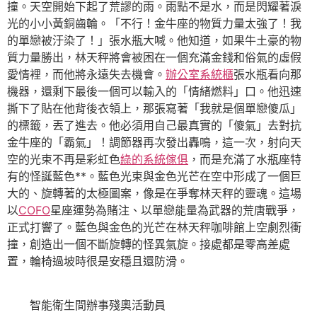
撞。天空開始下起了荒謬的雨。雨點不是水，而是閃耀著淚
光的小小黃銅齒輪。「不行！金牛座的物質力量太強了！我
的單戀被汙染了！」張水瓶大喊。他知道，如果牛土豪的物
質力量勝出，林天秤將會被困在一個充滿金錢和俗氣的虛假
愛情裡，而他將永遠失去機會。
辦公室系統櫃
張水瓶看向那
機器，還剩下最後一個可以輸入的「情緒燃料」口。他迅速
撕下了貼在他背後衣領上，那張寫著「我就是個單戀傻瓜」
的標籤，丟了進去。他必須用自己最真實的「傻氣」去對抗
金牛座的「霸氣」！調節器再次發出轟鳴，這一次，射向天
空的光束不再是彩虹色
綠的系統傢俱
，而是充滿了水瓶座特
有的怪誕藍色**。藍色光束與金色光芒在空中形成了一個巨
大的、旋轉著的太極圖案，像是在爭奪林天秤的靈魂。這場
以
COFO
星座運勢為賭注、以單戀能量為武器的荒唐戰爭，
正式打響了。藍色與金色的光芒在林天秤咖啡館上空劇烈衝
撞，創造出一個不斷旋轉的怪異氣旋。接處都是零高差處
置，輪椅過坡時很是安穩且還防滑。
智能衛生間辦事殘奧活動員