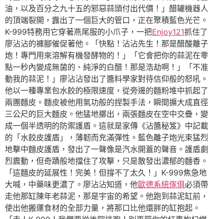
油，以及百分之九十五的邪惡蒜頭付出代價！」醋罐機器人
的頂端裂開，露出了一個巨大的管口，正在聚積藍色光芒。
K-999特務用它穿著燕尾服的小爪子，一把
Enjoy121
抓住了
廖沾沾的褲腳催促著他。「快點！沾沾先生！那是醋酸離子
炮！專門用來溶解有機發酵物的！」「它會把你的蒜泥在零
點一秒內變成無菌的、純淨的白醋！那是浩劫啊！」「不准
動我的蒜泥！」廖沾沾發出了醬料學家對待信仰般的怒吼。
他以一種專業包水餃的極限速度，從旁邊的麵粉堆中抓起了
兩團麵皮。麵皮被他用氣功般的捏製手法，瞬間擴大成直徑
三公尺的巨大麵皮。他猛地擲出，兩張麵皮在空中交疊，變
成一個半透明的防禦護盾。這就是家傳《沾醬秘笈》中記載
的「水餃皮護盾」，薄韌而充滿彈性。藍色離子炮光束猛烈
地擊中麵皮護盾，發出了一聲像是汽水開蓋的聲音。護盾劇
烈震動，但奇蹟般地擋住了攻擊，只是散發出濃郁的麵香。
「這麵皮的延展性！完美！但撐不了太久！」K-999焦急地
大喊，中藥味更濃了。廖沾沾知道，他
歐德系統傢俱
必須帶
走他那缸陳年老蒜泥，那是宇宙的希望。他跑到蒜泥缸前，
使出他搬運食材的全部力量，將那口比他還胖的缸抱起。