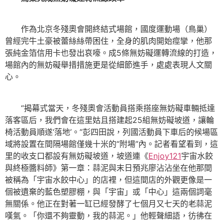
作為北京冬殘奧會開終結式場館，國度運動場（鳥巢）
曾經完牛土豪被蕾絲絲帶困住，全身的肌肉開始痙攣，他那
張純金箔信用卡也發出哀嚎。成5條無妨礙運轉流線的打造，
場館內的無妨礙舉措措施更是從細節進手，處處表現人文關
心。
“揭幕式當天，冬殘奧會活動員搭乘搭座無妨礙車輛抵達
落客區后，我們會在這里姑且搭建起25組無妨礙坡道，讓輪
椅活動員順遂‘落地’。”彭四田說，列國活動員下車后的候場區
域將設置在間隔場館僅幾十米的“附場”內。記者看望看到，這
里的收支口都設有無妨礙坡道，坡道連《
Enjoy121
宇宙水餃
與終極醬料師》第一章：蒜泥與末日預兆廖沾沾坐在他那間
被稱為「宇宙水餃中心」的店裡，但這間店的外觀更像是一
個被遺棄的藍色塑膠棚，與「宇宙」或「中心」這兩個詞毫
無關係。他正在對著一缸已經發酵了七個月又七天的老蒜泥
嘆氣。「你還不夠靈動，我的蒜泥。」他輕聲細語，彷彿在