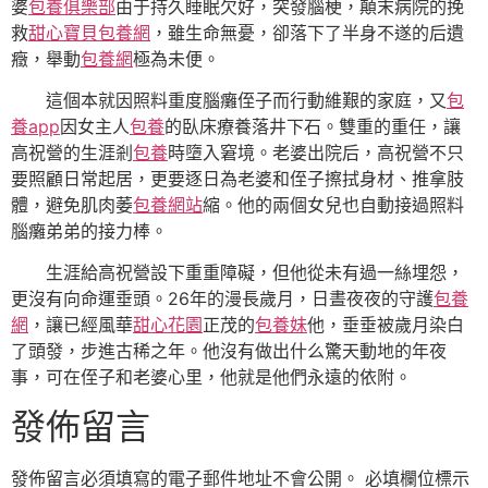
婆
包養俱樂部
由于持久睡眠欠好，突發腦梗，顛末病院的挽
救
甜心寶貝包養網
，雖生命無憂，卻落下了半身不遂的后遺
癥，舉動
包養網
極為未便。
這個本就因照料重度腦癱侄子而行動維艱的家庭，又
包
養app
因女主人
包養
的臥床療養落井下石。雙重的重任，讓
高祝營的生涯剎
包養
時墮入窘境。老婆出院后，高祝營不只
要照顧日常起居，更要逐日為老婆和侄子擦拭身材、推拿肢
體，避免肌肉萎
包養網站
縮。他的兩個女兒也自動接過照料
腦癱弟弟的接力棒。
生涯給高祝營設下重重障礙，但他從未有過一絲埋怨，
更沒有向命運垂頭。26年的漫長歲月，日晝夜夜的守護
包養
網
，讓已經風華
甜心花園
正茂的
包養妹
他，垂垂被歲月染白
了頭發，步進古稀之年。他沒有做出什么驚天動地的年夜
事，可在侄子和老婆心里，他就是他們永遠的依附。
發佈留言
發佈留言必須填寫的電子郵件地址不會公開。
必填欄位標示