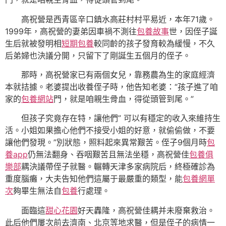
高祝營是西青區辛口鎮水高莊村村平易近，本年71歲。
1999年，高祝營的妻弟因車禍不測往
包養故事
世，因侄子誕
生后就被發明相
短期包養
較同齡的孩子發育較為緩慢，不久
后弟婦也決議分開，只留下了剛誕生五個月的侄子。
那時，高祝營家已有兩個女兒，靠務農為生的家庭經濟
本就拮據。老婆提出收養侄子時，他告知老婆：“孩子進了咱
家的
包養網站
門，就是咱親生骨血，得從頭管到尾。”
但孩子究竟存在特，讓他們” 可以有穩定的收入來維持生
活。小姐如果擔心他們不接受小姐的好意，就偷偷做，不要
讓他們發現。”別狀態，照料起來異常艱苦。侄子9個月時
包
養app
仍無法翻身、吞咽艱苦且無法坐穩，高祝營佳
包養俱
樂部
耦決議帶侄子就醫。輾轉天津多家病院后，終極確診為
重度腦癱，大夫告知他們這屬于最嚴重的類型，能
包養網單
次
夠畢生無法自
包養
行處理。
面臨這
甜心花園
好天轟隆，高祝營佳耦并未廢棄救治。
此后他們屢次前去濟南、北京等地求醫，但是侄子的病情一