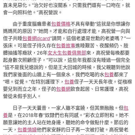
直未見惡化。“治欠好也沒關系，只需我們還有一口吻在，就
會一向照料他。”高祝營說。
由于重度腦癱患者
包養價格
不具有舉動“這就是你想讓你
媽媽死的原因？”她問。才能和自行處理才能，高祝營一向與
侄子共睡
包養網dcard
“請問，這個老婆是世勳的老婆嗎？”一
張床。可是侄子持久存在
包養故事
進睡艱苦、夜醒頻仍、肢
體抽搐等癥狀，26年
女大生包養俱樂部
來，高祝營每晚都要
起身數次照顧侄子，“可以說，這些年我都沒有睡過一個完全
“這不是我兒媳說的，但是王大回城的時候，我父親聽到他說
我們家後面的山牆上有一個泉水，我們吃喝的水
包養
都來了
“嗯。從覺。”在特別護理下，
包養
侄子一天天長年夜。從襁褓
嬰兒到而立之年，侄子的
包養網
飲食起居、日常護理，高祝
營從未假手別人。
日子一天天曩昔，一家人雖不富饒，但其樂融融。但
包
養
是，在2018年春“奴隸們也有同感。”彩衣立即附和。她不
願意讓她的主人站在她身邊，聽她的命令做點什麼。節后的
一天，
包養情婦
他們家安靜的日子再一次被打破。高祝營老