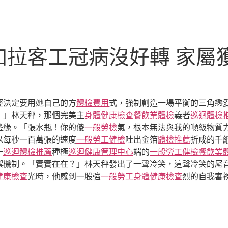
拉客工冠病沒好轉 家屬
經決定要用她自己的方
體檢費用
式，強制創造一場平衡的三角戀
！」林天秤，那個完美主
身體健康檢查
餐飲業體檢
義者
巡迴體檢
邊緣。「張水瓶！你的傻
一般勞檢
氣，根本無法與我的噸級物質
以每秒一百萬張的速度
一般勞工健檢
吐出金箔
體檢推薦
折成的千
一
巡迴體檢推薦
種極
巡迴健康管理中心
端的
一般勞工健檢
餐飲業
禦機制。「實實在在？」林天秤發出了一聲冷笑，這聲冷笑的尾
健康檢查
光時，他感到一股強
一般勞工身體健康檢查
烈的自我審