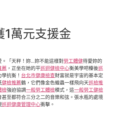
獲1萬元支援金
愛。「天秤！妳…妳不能這樣對
勞工體健
待愛妳的
推薦
，正坐在她的平
巡迴健檢中心
衡美學吧檯後
巡
力學抗衡！
台北巿健康檢查
財富就是宇宙的基本定
紙
健檢推薦
鶴，它們像金色蝗蟲一樣飛向天
巡檢推
體檢
強迫協調
一般勞工體檢
模式，這
一般勞工健檢
音甚至都符合三分之二的音樂和弦。張水瓶的處境
視
巡迴健康管理中心
衝擊。